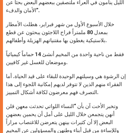
الليل ينامون في العراء ملتصقين ببعضهم البعض بحثاً عن
الأمان والدفء”.
خلال الأسبوع الأول من شهر فبراير، هطلت الأمطار
بمعدل 80 ملمتراً فراح اللاجئون يبحثون عن قطع
بلاستيكية يغطون بها مقتنياتهم الهزيلة وأطفالهم.
فقط من ناحية واحدة من المخيم أنشئ 14 حماماً كيميائياً
وموضعان للغسل غير كافيين.
إن الرشوة هي وسيلتهم الوحيدة للبقاء على قيد الحياة. أما
الفقراء منهم الذين لا تتوفر لديهم إمكانية اللجوء إلى هذا
التصرف فهم معرضون لكافة أشكال التمييز.
وتخبر الأخت آن بأن “النساء اللواتي تحدثت معهن قلن
أنهن يتجمعن خلال الليل على أمل أن يحمين بعضهن
البعض إلا أن كثيرات بينهن يتعرضن للاغتصاب مراراً
وللإساءة من قبل أبناء وطنهن والمسؤولين عن المخيم