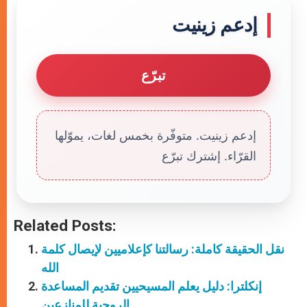
إدعم زينيت
تبرّع
إدعم زينيت. متوفّرة بخمس لغات، يموّلها
القرّاء. إشترك تبرّع
Related Posts:
نقل الحقيقة كاملة: رسالتنا كإعلاميين لإيصال كلمة
الله
إنكلترا: دليل يعلم المسيحيين تقديم المساعدة
الروحية للمنازعين