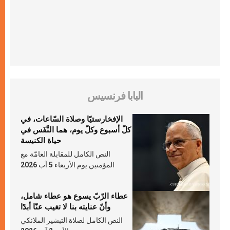
البابا فرنسيس
الإفخارستيّا وصلاة السّاعات، في
كلّ أسبوع وكلّ يوم، هما النَّفَس في
حياة الكنيسة
النص الكامل للمقابلة العامّة مع
المؤمنين يوم الأربعاء 5 آب 2026
عطاء الرّبّ يسوع هو عطاء شامل،
وأنّ عنايته بنا لا تغيب عنّا أبدًا
النص الكامل لصلاة التبشير الملائكي