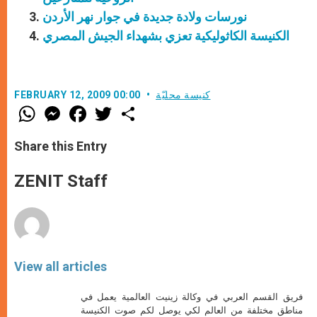
نورسات ولادة جديدة في جوار نهر الأردن
الكنيسة الكاثوليكية تعزي بشهداء الجيش المصري
كنيسة محليّة
FEBRUARY 12, 2009 00:00
W
M
F
T
S
h
e
a
w
h
a
s
c
i
a
t
s
e
t
r
Share this Entry
s
e
b
t
e
A
n
o
e
p
g
o
r
ZENIT Staff
p
e
k
r
View all articles
فريق القسم العربي في وكالة زينيت العالمية يعمل في
مناطق مختلفة من العالم لكي يوصل لكم صوت الكنيسة