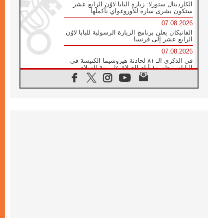
الكاردينال ستورلا: زيارة البابا لاوُن الرابع عشر
ستكون بشرى سارة للأوروغواي بأكملها
07.08.2026
الفاتيكان يعلن برنامج الزيارة الرسولية للبابا لاوُن
الرابع عشر إلى فرنسا
07.08.2026
في الذكرى الـ ٨١ لحادثة هيروشيما الكنيسة في
اليابان تنظم ١٠ أيام للصلاة على نية السلام
07.08.2026
الكنيسة في الأوروغواي: زيارة البابا ستعزز
الإيمان والرجاء
06.08.2026
الاجتماع الشهري للمطارنة الموارنة
06.08.2026
الكاردينال روسي: زيارة البابا لاوُن إلى الأرجنتين
هي تكريم للبابا فرنسيس
06.08.2026
زيارة البابا إلى البيرو ستكون زمن نعمة ومصالحة
ورجاء
06.08.2026
الكاردينال بارولين في المكسيك: علينا أن نكون
حاضرين إلى جانب المهمشين والمهاجرين
والأجانب