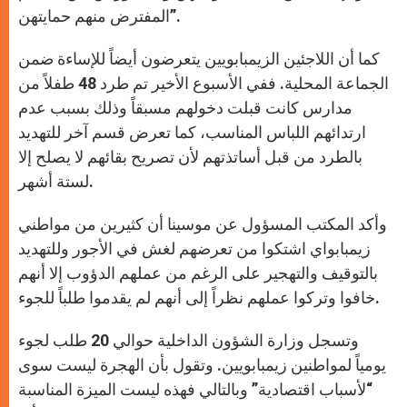
المفترض منهم حمايتهن”.
كما أن اللاجئين الزيمبابويين يتعرضون أيضاً للإساءة ضمن
الجماعة المحلية. ففي الأسبوع الأخير تم طرد 48 طفلاً من
مدارس كانت قبلت دخولهم مسبقاً وذلك بسبب عدم
ارتدائهم اللباس المناسب، كما تعرض قسم آخر للتهديد
بالطرد من قبل أساتذتهم لأن تصريح بقائهم لا يصلح إلا
لستة أشهر.
وأكد المكتب المسؤول عن موسينا أن كثيرين من مواطني
زيمبابواي اشتكوا من تعرضهم لغش في الأجور وللتهديد
بالتوقيف والتهجير على الرغم من عملهم الدؤوب إلا أنهم
خافوا وتركوا عملهم نظراً إلى أنهم لم يقدموا طلباً للجوء.
وتسجل وزارة الشؤون الداخلية حوالي 20 طلب لجوء
يومياً لمواطنين زيمبابويين. وتقول بأن الهجرة ليست سوى
“لأسباب اقتصادية” وبالتالي فهذه ليست الميزة المناسبة