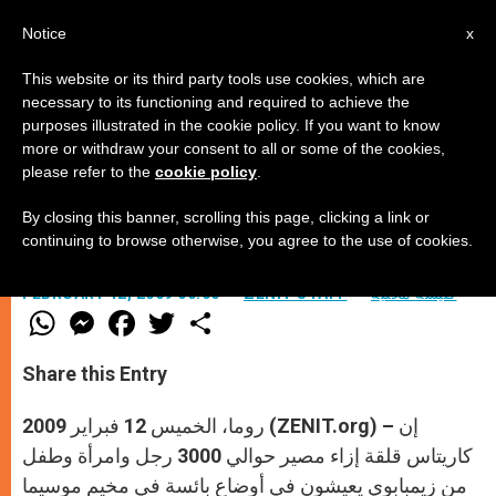
AR
Notice
x
This website or its third party tools use cookies, which are
necessary to its functioning and required to achieve the
purposes illustrated in the cookie policy. If you want to know
زيمبابواي: وضع اللاجئين المأساوي
more or withdraw your consent to all or some of the cookies,
please refer to the
cookie policy
.
By closing this banner, scrolling this page, clicking a link or
–
continuing to browse otherwise, you agree to the use of cookies.
كنيسة محليّة
ZENIT STAFF
FEBRUARY 12, 2009 00:00
W
M
F
T
S
h
e
a
w
h
a
s
c
i
a
t
s
e
t
r
Share this Entry
s
e
b
t
e
A
n
o
e
p
g
o
r
روما، الخميس 12 فبراير 2009 (ZENIT.org) – إن
p
e
k
r
كاريتاس قلقة إزاء مصير حوالي 3000 رجل وامرأة وطفل
من زيمبابوي يعيشون في أوضاع بائسة في مخيم موسيما