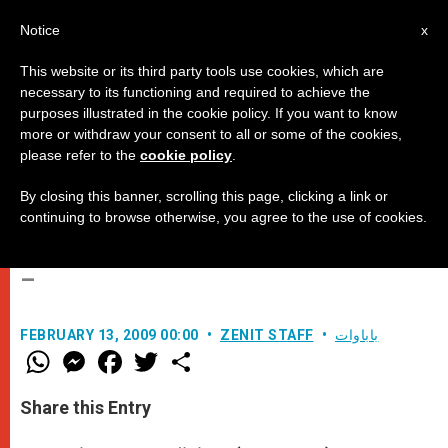
AR
Notice
x
This website or its third party tools use cookies, which are
necessary to its functioning and required to achieve the
purposes illustrated in the cookie policy. If you want to know
كلمة البابا خلال استقباله أعضاء وفد
more or withdraw your consent to all or some of the cookies,
please refer to the
cookie policy
.
"مؤتمر رؤساء المنظمات اليهودية
الأميركية الكبرى
By closing this banner, scrolling this page, clicking a link or
continuing to browse otherwise, you agree to the use of cookies.
–
باباوات
ZENIT STAFF
FEBRUARY 13, 2009 00:00
W
M
F
T
S
h
e
a
w
h
a
s
c
i
a
t
s
e
t
r
Share this Entry
s
e
b
t
e
A
n
o
e