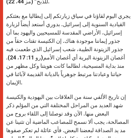
للذبح” (مز 44، 22).
يجري اليوم لقاؤنا في سياق زيارتكم إلى إيطاليا مع بعثتكم
القيادية السنوية إلى إسرائيل. بدوري أستعد أيضاً لزيارة
إسرائيل، الأراضي المقدسة للمسيحيين واليهود بما أن
جذور إيماننا موجودة هناك. إن الكنيسة تقتات حقاً من
جذور الزيتونة الطيبة، شعب إسرائيل الذي طعمت فيه
أغصان الزيتونة البرية أي أغصان الأمم(رو 11: 17، 24).
منذ بداية المسيحية، لطالما كانت هويتنا وكل مظهر من
حياتنا وعبادتنا مرتبط جوهرياً بالديانة القديمة لآبائنا في
الإيمان.
إن تاريخ الألفي سنة من العلاقات بين اليهودية والكنيسة
شهد العديد من المراحل المختلفة التي من المؤلم ذكر
البعض منها. الآن وقد توصلنا إلى اللقاء بروح من
المصالحة، يجب ألا نسمح للمصاعب الماضية أن تثنينا عن
مد يد الصداقة لبعضنا البعض. فأي عائلة لم تعكر صفوها