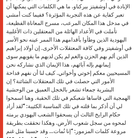
الإبادة في أوشفيتز بيركناو. ما هي الكلمات التي يمكنها أن
تعبر كفاية عن هذه التجربة المؤثرة؟ ففيما كنت أمشي
في مدخل هذا المكان المرعب، مسرح المعاناة الفظيعة،
تأملت في الأعداد الهائلة من المعتقلين ذات الأغلبية
اليهودية الذين وطأوا بأقدامهم هذا الممر عينه نحو الأسر
في أوشفيتز وفي كافة المعتقلات الأخرى. إن أولاد إبراهيم
الذين ألم بهم الحزن والغم لم يكن لديهم ما يقويهم سوى
إيمانهم بإله آبائهم، هذا الإيمان الذي نشاركه نحن
المسيحيين معكم إخوتي وأخواتي. كيف لنا أن نفهم فداحة
الأمور التي حصلت في تلك المعتقلات الشائنة؟ إن
البشرية جمعاء تشعر بالخجل العميق من الوحشية
الهمجية التي قاساها شعبكم في تلك الحقبة. وهنا اسمحوا
لي أن أذكر بما قلته في تلك المناسبة الكئيبة: “لقد أراد
حكام الرايخ الثالث أن يسحقوا الشعب اليهودي برمته
لمحوه من سجل شعوب الأرض. وهكذا تحققت بطريقة
مروعة كلمات المزمور: “إنا نُمات… وقد حسبنا مثل غنم