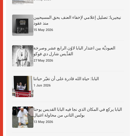
نيجيريا: تضليل إعلامي لإخفاء العنف بحق المسيحيين
منذ عقود
15 May 2026
العبوديَّة بين اعتذار البابا لاوُن الرابع عشر وصرخة
القدِّيس شارل دي فوكو
27 May 2026
البابا: حياة الله قادرة على أن تغيّر حياتنا
1 Jun 2026
البابا يركع في المكان الذي نجا فيه البابا القديس يوحنا
بولس الثاني من محاولة اغتيال
13 May 2026