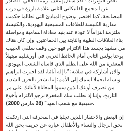
بعض التوترات؟ لقد شكل إعلان “زمننا الحالي” الصادر
عن المجمع الفاتيكاني الثاني علامة بارزة في درب
المصالحة، كما اختصر بوضوح المبادئ التي لطالما حكمت
مقاربة الكنيسة للعلاقات المسيحية اليهودية. والكنيسة
ملتزمة التزاماً لا عودة عنه بنبذ معاداة السامية ومواصلة
بناء العلاقات الطيبة والثابتة بين الجماعتين. وإن كان هناك
من مشهد يجسد هذا الالتزام فهو حين وقف سلفي الحبيب
يوحنا بولس الثاني أمام الحائط الغربي في أورشليم مبتهلاً
المغفرة من الله على الظلم الذي قاساه الشعب اليهودي.
والآن أشاركه في صلاته: “يا إله آبائنا، لقد اخترت ابراهيم
ونسله ليحملا اسمك إلى الأمم: إننا نشعر بالحزن الشديد
من تصرف أولئك الذين سببوا المعاناة لأبنائك على مر
التاريخ، وإننا إذ نطلب منك المغفرة نرجو الالتزام بأخوة
حقيقية مع شعب العهد” (26 مارس 2000).
إن البغض والاحتقار اللذين تجليا في المحرقة التي ارتكبت
بحق الرجال والنساء والأطفال عبارة عن جريمة بحق الله