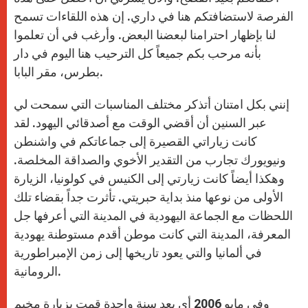
الفرصة لاستضافتكم هنا في داري. إن هذه اللقاءات تسمح
لنا بإظهار احترامنا لبعضنا البعض. وأرغب في أن تعلموا
بأنه مرحب بكم جميعاً كل الترحيب هنا اليوم في دار
بطرس، مقر البابا.
إنني بكل امتنان أتذكر مختلف المناسبات التي سمحت لي
عبر السنين أن أقضي الوقت مع أصدقائي اليهود. لقد
كانت زياراتي القصيرة إلى جماعاتكم في واشنطن
ونيويورك تجارب من التقدير الأخوي والصداقة المخلصة.
وهكذا أيضاً كانت زيارتي إلى الكنيس في كولونيا، الزيارة
الأولى من نوعها منذ بداية حبريتي. تأثرت جداً بقضاء تلك
اللحظات مع الجماعة اليهودية في المدينة التي أعرفها جل
المعرفة، المدينة التي كانت موطن أقدم مستوطنة يهودية
في ألمانيا والتي يعود تاريخها إلى زمن الإمبراطورية
الرومانية.
وفي مايو 2006 أي بعد سنة واحدة قمت بزيارة مخيم