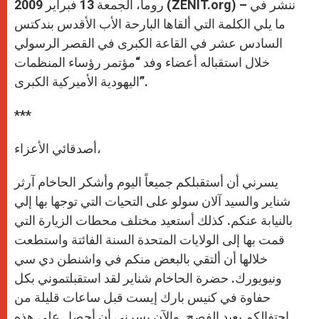
p
g
o
r
روما، الجمعة 13 فبراير 2009 (ZENIT.org) – ننشر في
p
e
k
r
ما يلي الكلمة التي ألقاها البارحة الأب الأقدس بندكتس
السادس عشر في القاعة الكبرى في القصر الرسولي
خلال استقباله أعضاء وفد “مؤتمر رؤساء المنظمات
اليهودية الأميركية الكبرى”.
***
أصدقائي الأعزاء،
يسرني أن أستقبلكم جميعاً اليوم وأشكر الحاخام آرثر
شناير والسيد آلان سولو على التحيات التي توجها بها إلي
بالنيابة عنكم. كذلك أستعيد مختلف محطات الزيارة التي
قمت بها إلى الولايات المتحدة السنة الفائتة واستطعت
خلالها أن ألتقي بالبعض منكم في واشنطن دي سي
ونيويورك. حضرة الحاخام شناير لقد استقبلتموني بكل
حفاوة في كنيس بارك إيست قبل ساعات قليلة من
احتفالكم بعيد الفصح. والآن يسرني أن أحصل على هذه