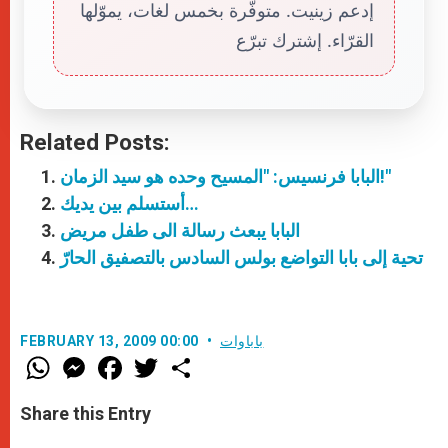
إدعم زينيت. متوفّرة بخمس لغات، يموّلها
القرّاء. إشترك تبرّع
Related Posts:
البابا فرنسيس: "المسيح وحده هو سيد الزمان!"
أستسلم بين يديك…
البابا يبعث رسالة الى طفل مريض
تحية إلى بابا التواضع بولس السادس بالتصفيق الحارّ
باباوات
FEBRUARY 13, 2009 00:00
W
M
F
T
S
h
e
a
w
h
a
s
c
i
a
t
s
e
t
r
Share this Entry
s
e
b
t
e
A
n
o
e