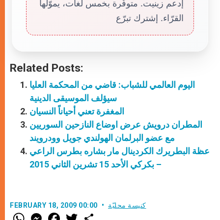
إدعم زينيت. متوفّرة بخمس لغات، يموّلها
القرّاء. إشترك تبرّع
Related Posts:
اليوم العالمي للشباب: قاضي من المحكمة العليا
سيؤلف الموسيقى الدينية
المغفرة تعني أحياناً النسيان
المطران درويش عرض اوضاع النازحين السوريين
مع عضو البرلمان الهولندي جويل وودرويند
عظة البطريرك الكردينال مار بشاره بطرس الراعي
– بكركي الأحد 15 تشرين الثاني 2015
كنيسة محليّة
FEBRUARY 18, 2009 00:00
W
M
F
T
S