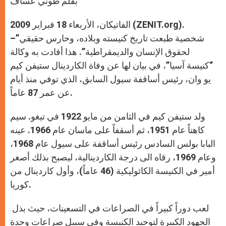
بقلم طوني عساف
p
e
k
r
الفاتيكان، الأربعاء 18 فبراير 2009 (ZENIT.org).
–”شخصية طبعت تاريخ كنيسته وبلاده، وحارس حقيقي
لحقوق الإنسان والديمقراطية”. هذا أفادت به وكالة
“كنيسة آسيا”، في بيان لها عن وفاة الكاردينال ستيفن كيم
يو وان، رئيس أساقفة سيول السابق، الذي توفي منذ أيام
عن عمر 87 عاماً.
ولد ستيفن كيم في الثامن من مايو 1922 في تيغو. سيم
كاهناً عام 1951، ثم أسقفاً على ماسان عام 1966. عينه
البابا بولس السادس رئيس أساقفة على سيول عام 1968،
وعام 1969، رقاه الى درجة الكاردينالية، ليصبح بذلك أصغر
أمير في الكنيسة الكاثوليكية (46 عاماً)، وأول كاردينال من
كوريا.
لعب دوراً كبيراً في الصراعات في التسعينات، حيث بذل
الجهود الكبيرة لتوحيد الكنيسة وفي سبيل صراعات وحدة