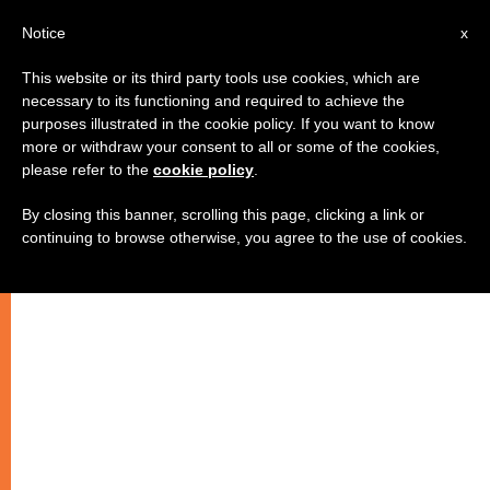
AR
Notice
x
This website or its third party tools use cookies, which are
necessary to its functioning and required to achieve the
purposes illustrated in the cookie policy. If you want to know
وفاة الكاردينال كيم سو وان، أحد
more or withdraw your consent to all or some of the cookies,
please refer to the
cookie policy
.
عمالقة الكنيسة الكاثوليكية الآسيوية
By closing this banner, scrolling this page, clicking a link or
continuing to browse otherwise, you agree to the use of cookies.
–