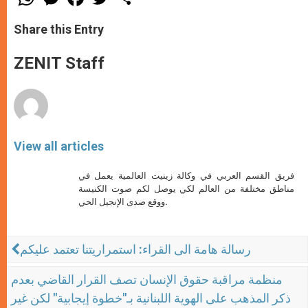
h
e
a
w
h
a
s
c
i
a
t
s
e
t
r
Share this Entry
s
e
b
t
e
A
n
o
e
p
g
o
r
ZENIT Staff
p
e
k
r
View all articles
فريق القسم العربي في وكالة زينيت العالمية يعمل في
مناطق مختلفة من العالم لكي يوصل لكم صوت الكنيسة
ووقع صدى الإنجيل الحي.
رسالة هامة الى القراء: استمراريتنا تعتمد عليكم
منظمة مراقبة حقوق الإنسان تصف القرار القاضي بعدم
ذكر المذهب على الهوية اللبنانية بـ"خطوة إيجابية" لكن غير