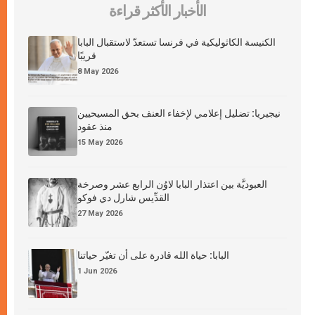
الأخبار الأكثر قراءة
الكنيسة الكاثوليكية في فرنسا تستعدّ لاستقبال البابا
قريبًا
8 May 2026
نيجيريا: تضليل إعلامي لإخفاء العنف بحق المسيحيين
منذ عقود
15 May 2026
العبوديَّة بين اعتذار البابا لاوُن الرابع عشر وصرخة
القدِّيس شارل دي فوكو
27 May 2026
البابا: حياة الله قادرة على أن تغيّر حياتنا
1 Jun 2026