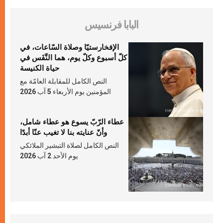
البابا فرنسيس
الإفخارستيّا وصلاة السّاعات، في
كلّ أسبوع وكلّ يوم، هما النَّفَس في
حياة الكنيسة
النص الكامل للمقابلة العامّة مع
المؤمنين يوم الأربعاء 5 آب 2026
عطاء الرّبّ يسوع هو عطاء شامل،
وأنّ عنايته بنا لا تغيب عنّا أبدًا
النص الكامل لصلاة التبشير الملائكي
يوم الأحد 2 آب 2026