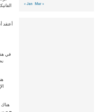
« Jan
Mar »
الفاتيك
أعتقد أ
في هذ 
نح
هن
الإ
هناك أ
– صوراً