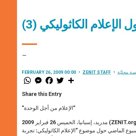
الإعلام الكاثوليكي (3)
–
سة محليّة
ZENIT STAFF
FEBRUARY 26, 2009 00:00
W
M
F
T
S
h
e
a
w
h
a
s
c
i
a
t
s
e
t
r
Share this Entry
s
e
b
t
e
A
n
o
e
p
g
o
r
“الإعلام من أجل الوحدة”
p
e
k
r
مدريد، إسبانيا، الخميس 26 فبراير 2009 (ZENIT.org) – ننشر في ما يلي القسم الأول من الكلمة التي ألقاها الأب اليسوعي
سبوع الماضي حول موضوع “الإعلام الكاثوليكي: تجربة