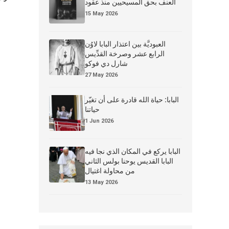
العنف بحق المسيحيين منذ عقود
15 May 2026
العبوديَّة بين اعتذار البابا لاوُن
الرابع عشر وصرخة القدِّيس
شارل دي فوكو
27 May 2026
البابا: حياة الله قادرة على أن تغيّر
حياتنا
1 Jun 2026
البابا يركع في المكان الذي نجا فيه
البابا القديس يوحنا بولس الثاني
من محاولة اغتيال
13 May 2026