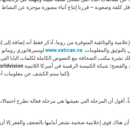
أقل كلفة وصعوبة – قررنا إنتاج أنباء مصورة موجزة عن النشاط اليو
إعلامية والوثائقية المتوفرة من روما. أذكر فقط أنه إضافة إلى إذ
الغني بالتوثيق والمعلومات
www.vatican.va
لوسيرفاتوري رومانو بلغات مختلفة (نشرات أسبوعية) – الموقع الإلكتروني
ك نشرة مكتب الصحافة مع النصوص الكاملة لكلمات البابا التي تُنش
وغيرهما). كما ستم الكشف عن معلومات أخرى في الوقت المخصص للأسئلة والأجوبة).
اً، أقول أن المرحلة التي نعيشها هي مرحلة فعالة تطرح احتمالا
ن هناك قوى إعلامية ضخمة نشعر أمامها بالضعف والفقر إلا أن 