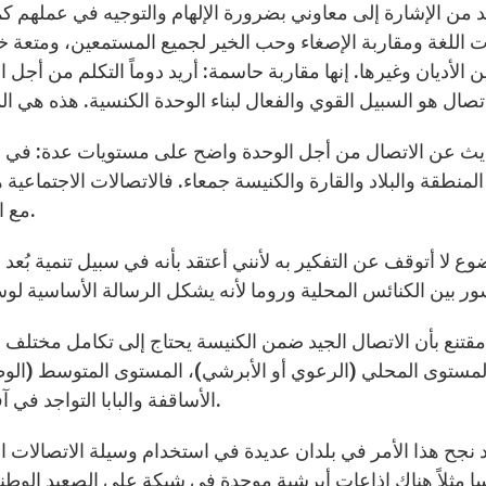
د من الإشارة إلى معاوني بضرورة الإلهام والتوجيه في عملهم 
ت اللغة ومقاربة الإصغاء وحب الخير لجميع المستمعين، ومتعة 
ن الأديان وغيرها. إنها مقاربة حاسمة: أريد دوماً التكلم من أجل ال
يث عن الاتصال من أجل الوحدة واضح على مستويات عدة: في الأب
المنطقة والبلاد والقارة والكنيسة جمعاء. فالاتصالات الاجتماعي
مع الجماعة الكبيرة التابعة للكنيسة والمنتشرة حول العالم.
وع لا أتوقف عن التفكير به لأنني أعتقد بأنه في سبيل تنمية بُعد 
مقتنع بأن الاتصال الجيد ضمن الكنيسة يحتاج إلى تكامل مختلف
لمستوى المحلي (الرعوي أو الأبرشي)، المستوى المتوسط (الو
الأساقفة والبابا التواجد في آفاق الجماعة الكاثوليكية وكل مؤمن عضو في الكنيسة.
 نجح هذا الأمر في بلدان عديدة في استخدام وسيلة الاتصالات ال
ا مثلاً هناك إذاعات أبرشية موحدة في شبكة على الصعيد الوطني