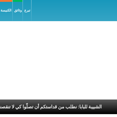
تبرع
وثائق
الكنيسة و
يل السّلام
الشبيبة للبابا: نطلب من قداستكم أن تصلّوا 