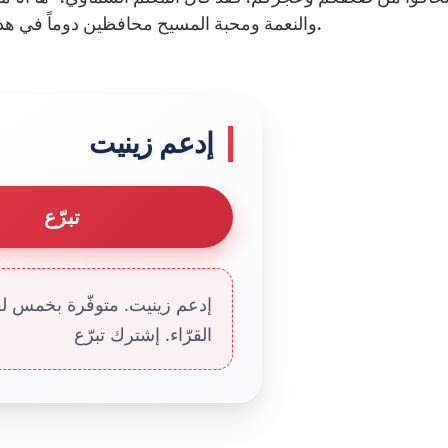
والنعمة ومحبة المسيح محافظين دوماً في هذه الحياة الفانية على فكرة الملكوت الأبدي” (رقم 14).
إدعم زينيت
تبرّع
إدعم زينيت. متوفّرة بخمس لغا
القرّاء. إشترك تبرّع