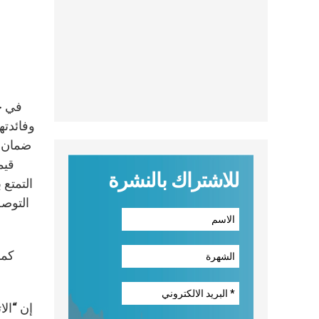
في حا
وفائدته
ضمان ح
قيم
للاشتراك بالنشرة
التمتع 
التوصل
كما
إن “الا