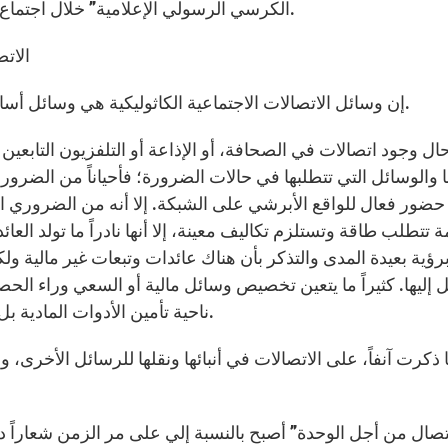
الكرسي الرسولي الإعلامية” خلال اجتماع سنوي للجنة الاتصالات التابعة لمجلس أساقفة إسبانيا.
الات
إن وسائل الاتصالات الاجتماعية الكاثوليكية هي وسائل أساسية لبنيان الجماعة المسيحية والأسرة البشرية جمعاء.
ل وجود اتصالات في الصحافة، أو الإذاعة أو التلفزيون التابعين لل
ا والوسائل التي تتطلبها في حالات الضرورة؛ فأحياناً من الضرور
ضور فعال للواقع الأبرشي على الشبكة. إلا أنه من الضروري الت
ة تتطلب طاقة وتستلزم تكاليف معينة، إلا أنها نادراً ما تولد ال
برؤية بعيدة المدى والتذكر بأن هناك عائدات وتبعات غير مالية ولكن
 إليها. كثيراً ما يتعين تخصيص وسائل مالية أو السعي وراء ال
ناحية تأمين الأدوات المادية بل أكثر من ذلك من ناحية إعداد أشخاص مؤهلين وأكفاء.
 ذكرت آنفاً، على الاتصالات في أنبائها ونقلها للرسائل الأخرى،
تصال من أجل الوحدة” أصبح بالنسبة إلي على مر الزمن شعاراً دا