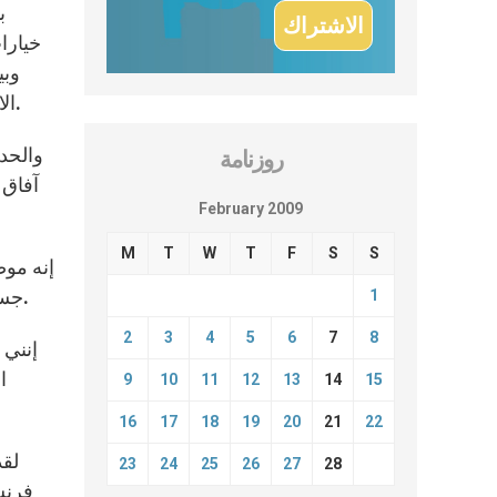
ب
خيارا
وبي
الاتصال هو السبيل القوي والفعال لبناء الوحدة الكنسية. هذه هي المقدمة لاتخاذ القرار الملموس بدعمه وتعزيزه بإخلاص.
والحد
روزنامة
آفاق 
February 2009
M
T
W
T
F
S
S
إنه موض
جسور بين الكنائس المحلية وروما لأنه يشكل الرسالة الأساسية لوسائل الكرسي الرسولي التي عملت فيها طيلة 18 عاماً.
1
2
3
4
5
6
7
8
إنني 
ا
9
10
11
12
13
14
15
16
17
18
19
20
21
22
لقد
23
24
25
26
27
28
فرنس