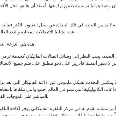
ان وتعيد بثها بالفرنسية ضمن برامجها. أعتقد أن ها هو الحل الأفضل
نه لا بد من البحث في تلك البلدان عن سبل التعاون الأكثر فعال
عينه نشاط الاتصالات المحلية والبعد العالمي الذي يعطي معنى شمولية الكنيسة جمعاء ووحدتها.
هذه هي النزعة التي أعطيت في العديد من البلدان وأعتبرها نزعة طبيعية.
الصدد، يجب النظر إلى وسائل اتصالات الفاتيكان كخدمة ترمي إل
ن لا نعتبر أنفسنا قادرين على نحو مطلق على ضم جميع الاتصالات 
ا يمكنني التحدث بشكل ملموس عن إذاعة الفاتيكان التي تعد بر
ذاعات الكاثوليكية التي تنمو في العالم أجمع والتي تتلقاها بانتظام 
المباشر على الموجات القصيرة البلدان التي لا توجد فيها إذاعات كاثوليكية محلية.
مر مشابه نقوم به في مركز التلفزة الفاتيكاني يوفر لكافة التلفز
 عن نشاطات البابا التي تشكل نقطة ثمينة ومهمة في برنامجها. إلا