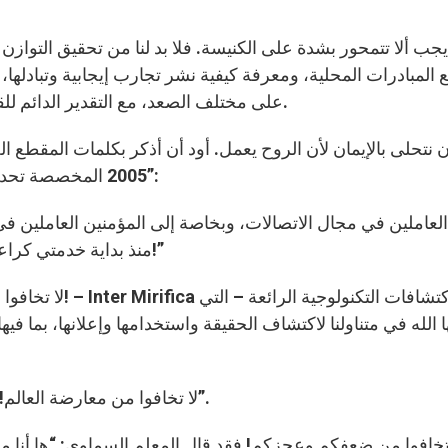
يجب ألا تتمحور بشدة على الكنيسة. فلا بد لنا من تحقيق التوازن 
المبادرات المحلية، ومعرفة كيفية نشر تجارب إيجابية وتبادله
على مختلف الصعد، مع التقدير الدائم للقيمة الإعلامية والصادقة التي تقدمها لنا الكنيسة جمعاء.
نتحلى بالإيمان لأن الروح يعمل. أود أن أذكر بكلمات المقطع الخ
2005 المخصصة تحديداً لـ “التطور السريع في وسائل الاتصالات الاجتماعية”:
منذ بداية خدمتي كراعي الكنيسة جمعاء في أن أقول للعالم أجمع: “لا تخافوا!”
لا تخافوا من وسائل
الله في متناولنا لاكتشاف الحقيقة واستخدامها وإعلانها، بما فيه
لا تخافوا من معارضة العالم! فقد طمأنكم يسوع قائلاً: “فأنا قد انتصرت على العالم”.
تخافوا من ضعفكم وعجزكم! فقد قال المعلم السماوي: “ها أنا معكم