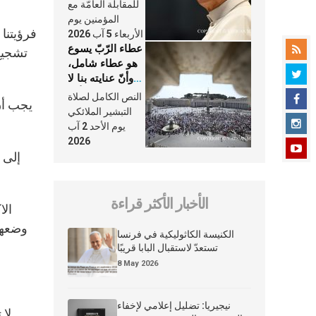
النَّفَس في حياة
للمقابلة العامّة مع
الكنيسة
المؤمنين يوم
فرؤيتنا 
الأربعاء 5 آب 2026
عطاء الرّبّ يسوع
تشجيع 
هو عطاء شامل،
وأنّ عنايته بنا لا
تغيب عنّا أبدًا
النص الكامل لصلاة
يجب أن 
التبشير الملائكي
يوم الأحد 2 آب
2026
الأخبار الأكثر قراءة
وضعها 
الكنيسة الكاثوليكية في فرنسا
تستعدّ لاستقبال البابا قريبًا
8 May 2026
نيجيريا: تضليل إعلامي لإخفاء
لا 