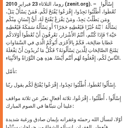
روما، الثلاثاء 23 فبراير 2010 (zenit.org). – إِسْأَلُوا
تُعْطَوا، أُطْلُبُوا تَجِدُوا، إِقْرَعُوا يُفْتَحْ لَكُم. فَمَنْ يَسْأَلْ يَنَلْ،
ومَن يَطْلُبْ يَجِدْ، ومَنْ يَقْرَعْ يُفْتَحْ لَهُ. أَيُّ إِنْسَانٍ مِنْكُم
يَسْأَلُهُ ٱبْنُهُ خُبْزًا فَيُعْطِيهِ حَجَرًا؟ أَو يَسْأَلُهُ سَمَكَةً فَيُعْطِيهِ
حَيَّة؟ فَإِذَا كُنْتُم، أَنْتُمُ الأَشْرَار، تَعْرِفُونَ أَنْ تُعْطُوا أَوْلادَكُم
عَطايا صَالِحَة، فَكَمْ بِالأَحْرَى أَبُوكُمُ الَّذي في السَّمَاواتِ
يَمْنَحُ الصَّالِحَاتِ لِلَّذينَ يَسْأَلُونَهُ؟ فَكُلُّ مَا تُريدُونَ أَنْ يَفْعَلَهُ
النَّاسُ لَكُم، إِفْعَلُوهُ لَهُم أَنْتُم أَيْضًا. هذِهِ هِيَ التَّوْرَاةُ والأَنْبِيَاء.
تأمّل:
إِسْأَلُوا تُعْطَوا، أُطْلُبُوا تَجِدُوا، إِقْرَعُوا يُفْتَحْ لَكُم يقول ربّنا.
إِسْأَلُوا ، أُطْلُبُوا ، إِقْرَعُوا، ثلاثة أفعالٍ تعبّر عن ثلاثة مواقف
علينا أن نتبنّاها في الصوم المبارك:
أوّلا، لنسأل الله رحمتَه وغفرانه بإيمان صادق ورغبة شديدة
فنُعطى الغفران. لنسأله الشفاءَ من جراحاتٍ سبَّبَتْها