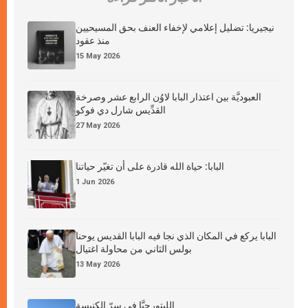
نيجيريا: تضليل إعلامي لإخفاء العنف بحق المسيحيين
منذ عقود
15 May 2026
العبوديَّة بين اعتذار البابا لاوُن الرابع عشر وصرخة
القدِّيس شارل دي فوكو
27 May 2026
البابا: حياة الله قادرة على أن تغيّر حياتنا
1 Jun 2026
البابا يركع في المكان الذي نجا فيه البابا القديس يوحنا
بولس الثاني من محاولة اغتيال
13 May 2026
الليتورجيَّا في سرّ الكنيسة