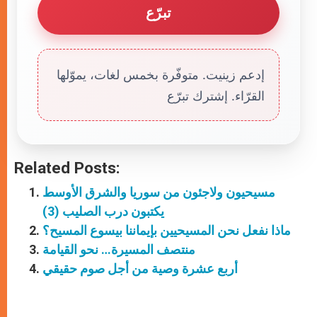
تبرّع
إدعم زينيت. متوفّرة بخمس لغات، يموّلها
القرّاء. إشترك تبرّع
Related Posts:
مسيحيون ولاجئون من سوريا والشرق الأوسط
يكتبون درب الصليب (3)
ماذا نفعل نحن المسيحيين بإيماننا بيسوع المسيح؟
منتصف المسيرة… نحو القيامة
أربع عشرة وصية من أجل صوم حقيقي