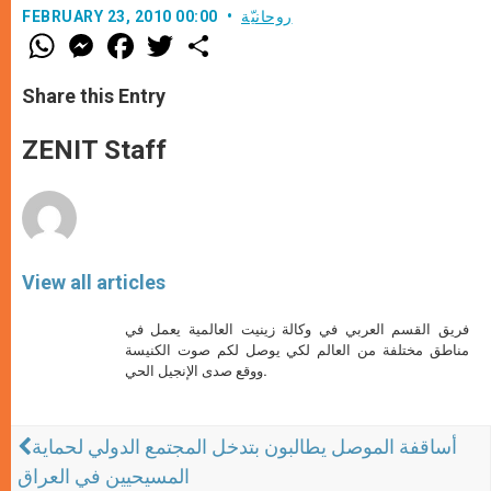
روحانيّة
FEBRUARY 23, 2010 00:00
W
M
F
T
S
h
e
a
w
h
a
s
c
i
a
t
s
e
t
r
Share this Entry
s
e
b
t
e
A
n
o
e
p
g
o
r
ZENIT Staff
p
e
k
r
View all articles
فريق القسم العربي في وكالة زينيت العالمية يعمل في
مناطق مختلفة من العالم لكي يوصل لكم صوت الكنيسة
ووقع صدى الإنجيل الحي.
أساقفة الموصل يطالبون بتدخل المجتمع الدولي لحماية
المسيحيين في العراق