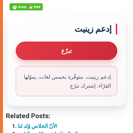
إدعم زينيت
تبرّع
إدعم زينيت. متوفّرة بخمس لغات، يموّلها
القرّاء. إشترك تبرّع
Related Posts:
لأنّ الخلاص وُلد لنا!