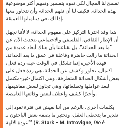
تفسح لنا المجال لكي نقوم بتفسير وتقييم أكثر موضوعية
لهذه الحداثة. فكيف لنا أن نفهم الحداثة وأن نتحاور معها
إذا لك نعي دينامياتها العميقة.
هذا وقد اخترنا التركيز على مفهوم الحداثة، لا لأننا نجهل
أن الإطار الثقافي، الفلسفي والاجتماعي يتحدث الآن عن
“ما بعد الحداثة”، بل لقناعتنا بأن هناك أبعاد عديدة من
الحداثة ما زالت حاضرة وفاعلة في عمق ما بعد الحداثة.
فهذه الأخيرة إنما تشكل في الوقت عينه ردة فعل،
اكتمال، تجاوز وكشف عن الحداثة. هي ردة فعل على
بعض أشكال الحداثة المتطرفة، وهي اكتمال-غير-مكتمل
لبعد عواملها وتطلعاتها، وهي تجاوز لبعض مفاهيمها،
وأخيرًا كشف واعتلان لبعض وقائعها الغامضة.
بكلمات أخرى، بالرغم من أننا نعيش في فترة تعود إلى
تقدير ما يتخطى العقل، ونختبر ما يصفه بعض الباحثون بـ
Dio è
“عودة الآلهة” (R. Stark – M. Introvigne,