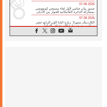
07.08.2026
صدور بيان ختامي لأول لقاء مسيحي كونفوشي
بمشاركة الدائرة الفاتيكانية للحوار بين الأديان
07.08.2026
الكاردينال ستورلا: زيارة البابا لاوُن الرابع عشر
ستكون بشرى سارة للأوروغواي بأكملها
07.08.2026
الفاتيكان يعلن برنامج الزيارة الرسولية للبابا لاوُن
الرابع عشر إلى فرنسا
07.08.2026
في الذكرى الـ ٨١ لحادثة هيروشيما الكنيسة في
اليابان تنظم ١٠ أيام للصلاة على نية السلام
07.08.2026
الكنيسة في الأوروغواي: زيارة البابا ستعزز
الإيمان والرجاء
06.08.2026
الاجتماع الشهري للمطارنة الموارنة
06.08.2026
الكاردينال روسي: زيارة البابا لاوُن إلى الأرجنتين
هي تكريم للبابا فرنسيس
06.08.2026
زيارة البابا إلى البيرو ستكون زمن نعمة ومصالحة
ورجاء