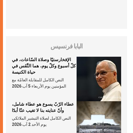
البابا فرنسيس
الإفخارستيّا وصلاة السّاعات، في
كلّ أسبوع وكلّ يوم، هما النَّفَس في
حياة الكنيسة
النص الكامل للمقابلة العامّة مع
المؤمنين يوم الأربعاء 5 آب 2026
عطاء الرّبّ يسوع هو عطاء شامل،
وأنّ عنايته بنا لا تغيب عنّا أبدًا
النص الكامل لصلاة التبشير الملائكي
يوم الأحد 2 آب 2026