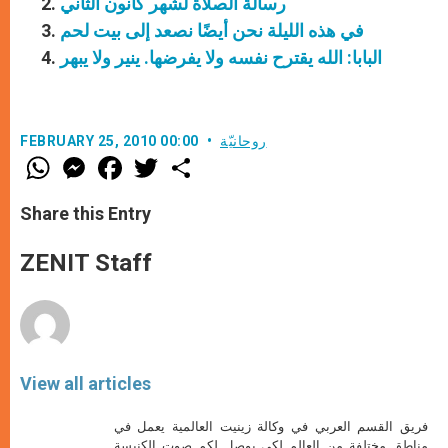
رسالة الصلاة لشهر كانون الثاني
في هذه الليلة نحن أيضًا نصعد إلى بيت لحم
البابا: الله يقترح نفسه ولا يفرضها. ينير ولا يبهر
روحانيّة
FEBRUARY 25, 2010 00:00
W
M
F
T
S
h
e
a
w
h
a
s
c
i
a
t
s
e
t
r
Share this Entry
s
e
b
t
e
A
n
o
e
p
g
o
r
ZENIT Staff
p
e
k
r
View all articles
فريق القسم العربي في وكالة زينيت العالمية يعمل في
مناطق مختلفة من العالم لكي يوصل لكم صوت الكنيسة