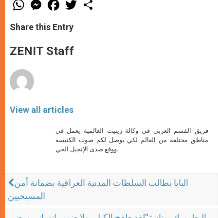
W
M
F
T
S
h
e
a
w
h
a
s
c
i
a
t
s
e
t
r
Share this Entry
s
e
b
t
e
A
n
o
e
p
g
o
r
ZENIT Staff
p
e
k
r
View all articles
فريق القسم العربي في وكالة زينيت العالمية يعمل في
مناطق مختلفة من العالم لكي يوصل لكم صوت الكنيسة
ووقع صدى الإنجيل الحي.
البابا يطالب السلطات المدنية العراقية بضمانة أمن
المسيحيين
البطريرك يونان: "لقد طفح الكيل، ولا ضمير إنساني يرضى