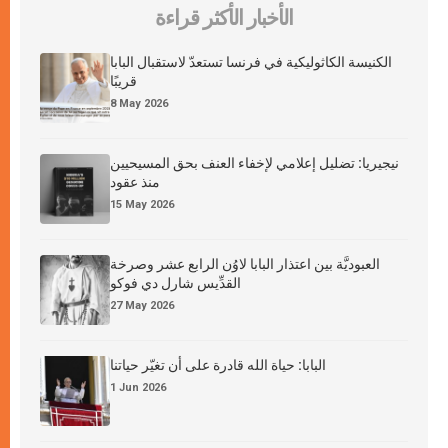
الأخبار الأكثر قراءة
الكنيسة الكاثوليكية في فرنسا تستعدّ لاستقبال البابا
قريبًا
8 May 2026
نيجيريا: تضليل إعلامي لإخفاء العنف بحق المسيحيين
منذ عقود
15 May 2026
العبوديَّة بين اعتذار البابا لاوُن الرابع عشر وصرخة
القدِّيس شارل دي فوكو
27 May 2026
البابا: حياة الله قادرة على أن تغيّر حياتنا
1 Jun 2026