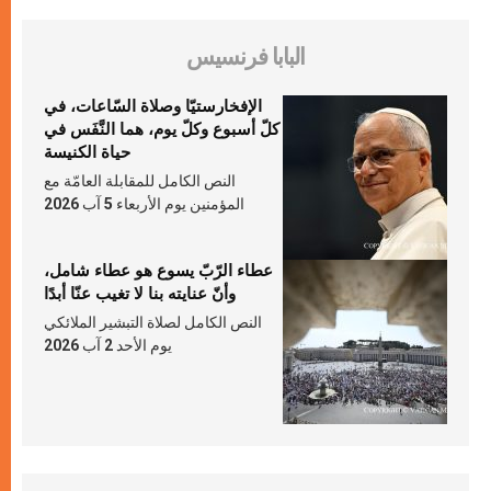
البابا فرنسيس
الإفخارستيّا وصلاة السّاعات، في
كلّ أسبوع وكلّ يوم، هما النَّفَس في
حياة الكنيسة
النص الكامل للمقابلة العامّة مع
المؤمنين يوم الأربعاء 5 آب 2026
عطاء الرّبّ يسوع هو عطاء شامل،
وأنّ عنايته بنا لا تغيب عنّا أبدًا
النص الكامل لصلاة التبشير الملائكي
يوم الأحد 2 آب 2026