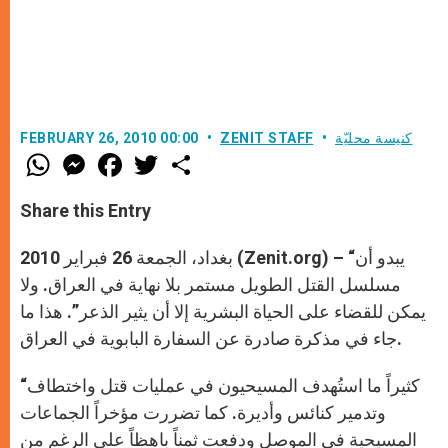
كنيسة محليّة
ZENIT STAFF
FEBRUARY 26, 2010 00:00
W
M
F
T
S
h
e
a
w
h
a
s
c
i
a
t
s
e
t
r
Share this Entry
s
e
b
t
e
A
n
o
e
p
g
o
r
بغداد، الجمعة 26 فبراير 2010 (Zenit.org) – “يبدو أن
p
e
k
r
مسلسل القتل الطويل مستمر بلا نهاية في العراق. ولا
يمكن للقضاء على الحياة البشرية إلا أن يثير الذعر”. هذا ما
جاء في مذكرة صادرة عن السفارة البابوية في العراق.
“كثيراً ما استُهدف المسيحيون في عمليات قتل واختطاف
وتدمير كنائس وأديرة. كما تضررت مؤخراً الجماعات
المسيحية في الموصل ودفعت ثمناً باهظاً على الرغم من