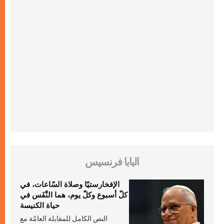
البابا فرنسيس
الإفخارستيّا وصلاة السّاعات، في
كلّ أسبوع وكلّ يوم، هما النَّفَس في
حياة الكنيسة
النص الكامل للمقابلة العامّة مع