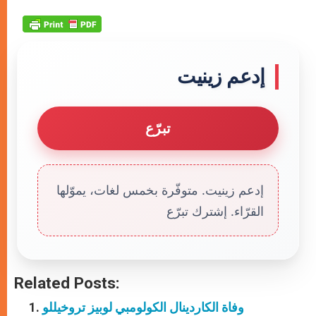
إدعم زينيت
تبرّع
إدعم زينيت. متوفّرة بخمس لغات، يموّلها
القرّاء. إشترك تبرّع
Related Posts:
وفاة الكاردينال الكولومبي لوبيز تروخيللو