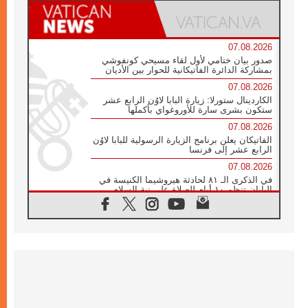
07.08.2026
صدور بيان ختامي لأول لقاء مسيحي كونفوشي
بمشاركة الدائرة الفاتيكانية للحوار بين الأديان
07.08.2026
الكاردينال ستورلا: زيارة البابا لاوُن الرابع عشر
ستكون بشرى سارة للأوروغواي بأكملها
07.08.2026
الفاتيكان يعلن برنامج الزيارة الرسولية للبابا لاوُن
الرابع عشر إلى فرنسا
07.08.2026
في الذكرى الـ ٨١ لحادثة هيروشيما الكنيسة في
اليابان تنظم ١٠ أيام للصلاة على نية السلام
07.08.2026
الكنيسة في الأوروغواي: زيارة البابا ستعزز
الإيمان والرجاء
06.08.2026
الاجتماع الشهري للمطارنة الموارنة
06.08.2026
الكاردينال روسي: زيارة البابا لاوُن إلى الأرجنتين
هي تكريم للبابا فرنسيس