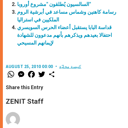
السالسيون يُطلقون "مشروع أوروبا"
رسامة كاهنين وشماس مساعد في أبرشية الروم
الملكيين في استراليا
قداسة البابا يستقبل أعضاء الحرس السويسري
احتفالا بعيدهم ويذكرهم بأنهم مدعوون للشهادة
لإيمانهم المسيحي
كنيسة محليّة
AUGUST 25, 2010 00:00
W
M
F
T
S
h
e
a
w
h
a
s
c
i
a
t
s
e
t
r
Share this Entry
s
e
b
t
e
A
n
o
e
p
g
o
r
ZENIT Staff
p
e
k
r