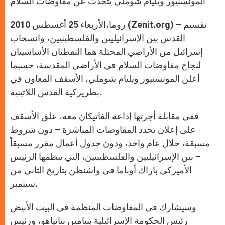
المونسنيور ويليام شوملي يتحدث عن مفاوضات السلام
p
e
k
r
روما،الأربعاء 25 أغسطس 2010 (Zenit.org) – تقسيم
القدس بين الإسرائيليين والفلسطينيين، وانسحاب
إسرائيل من الأراضي المحتلة هما النقطتان الأساسيتان
لنجاح مفاوضات السلام في الأراضي المقدسة، حسبما
أعلن المونسنيور ويليام شوملي، الأسقف المعاون في
بطريركية القدس اللاتينية.
ففي مقابلة أجرتها إذاعة الفاتيكان معه، علق الأسقف
على إعلان تجدد المفاوضات المباشرة – دون شروط
مسبقة، خلال عام واحد، ودون جدول أعمال مقرر مسبقاً
– بين الإسرائيليين والفلسطينيين، التي ينظمها الرئيس
الأميركي باراك أوباما في واشنطن بتاريخ الثاني من
سبتمبر.
وسيشارك في المفاوضات المنظمة في البيت الأبيض
رئيس الحكومة الإسرائيلية بنيامين نتانياهو، ورئيس