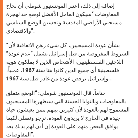
إضافة إلى ذلك، اعتبر المونسنيور شوملي أن نجاح
المفاوضات “سيكون العامل الأفضل لوضع حد لهجرة
مسيحيي الأراضي المقدسة وتحسين الوضع السياسي
والاقتصادي”.
“بشأن عودة المسيحيين، كل شيء رهن الاتفاقية لأن
الشروط المفروضة من قبل إسرائيل تشمل “عدم عودة”
اللاجئين الفلسطينيين، الأشخاص الذين لا يملكون هوية
فلسطينية أي جميع الذين كانوا هنا سنة 1967. عملياً،
وإسرائيل ترفض عودة من غادر قبل سنة 1967″.
ختاماً، قال المونسنيور شوملي: “الوضع متعلق
بالمفاوضات وبالنوايا الحسنة التي سيظهرها المسيحيون
المسموح لهم بالعودة لأن كثيرين بينهم ممن يعيشون حياة
جيدة في الخارج لا يريدون العودة. نرجو ونصلي لكيما
يوافق البعض منهم على العودة إن أُذن لهم بذلك بعد
المفاوضات”.