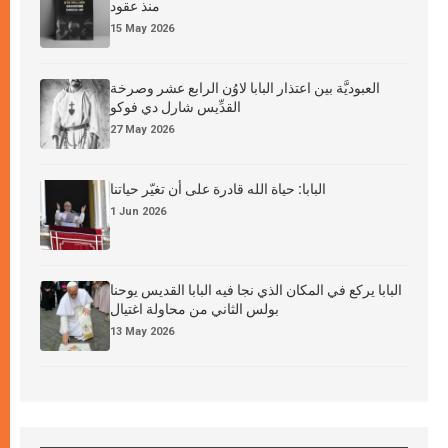
منذ عقود
15 May 2026
العبوديَّة بين اعتذار البابا لاوُن الرابع عشر وصرخة
القدِّيس شارل دي فوكو
27 May 2026
البابا: حياة الله قادرة على أن تغيّر حياتنا
1 Jun 2026
البابا يركع في المكان الذي نجا فيه البابا القديس يوحنا
بولس الثاني من محاولة اغتيال
13 May 2026