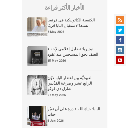
الأخبار الأكثر قراءة
الكنيسة الكاثوليكية في فرنسا
تستعدّ لاستقبال البابا قريبًا
8 May 2026
نيجيريا: تضليل إعلامي لإخفاء
العنف بحق المسيحيين منذ عقود
15 May 2026
العبوديَّة بين اعتذار البابا لاوُن
الرابع عشر وصرخة القدِّيس
شارل دي فوكو
27 May 2026
البابا: حياة الله قادرة على أن تغيّر
حياتنا
1 Jun 2026