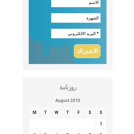
روزنامة
August 2010
M
T
W
T
F
S
S
1