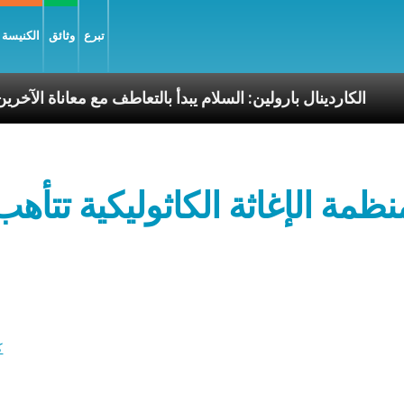
تبرع
وثائق
الكنيسة و
رسوليّة
الكاردينال بارولين: السلام يبدأ بالتعاطف مع مع
نظمة الإغاثة الكاثوليكية تتأ
ك