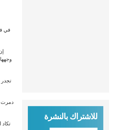
إن
وجهها 
تجدر ا
دمرت قر
للاشتراك بالنشرة
تكاد 