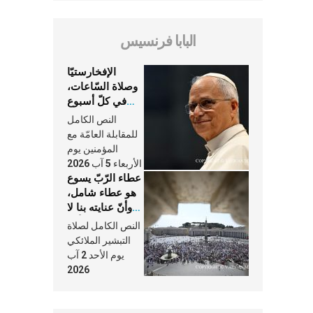
البابا فرنسيس
الإفخارستيّا
وصلاة السّاعات،
في كلّ أسبوع
وكلّ يوم، هما
النص الكامل
النَّفَس في حياة
للمقابلة العامّة مع
الكنيسة
المؤمنين يوم
الأربعاء 5 آب 2026
عطاء الرّبّ يسوع
هو عطاء شامل،
وأنّ عنايته بنا لا
تغيب عنّا أبدًا
النص الكامل لصلاة
التبشير الملائكي
يوم الأحد 2 آب
2026