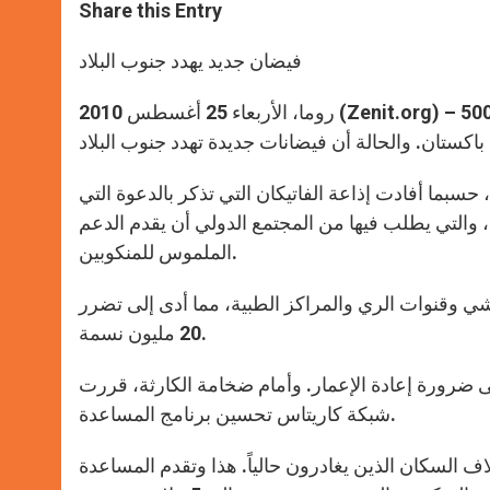
t
s
e
t
r
Share this Entry
s
e
b
t
e
A
n
o
e
p
g
o
r
فيضان جديد يهدد جنوب البلاد
p
e
k
r
روما، الأربعاء 25 أغسطس 2010 (Zenit.org) – في فرنسا، قدمت منظمة الإغاثة الكاثوليكية مساعدة أولى قدرها 50000
 حسبما أفادت إذاعة الفاتيكان التي تذكر بالدعوة التي
، والتي يطلب فيها من المجتمع الدولي أن يقدم الدعم
الملموس للمنكوبين.
شي وقنوات الري والمراكز الطبية، مما أدى إلى تضرر
20 مليون نسمة.
لى ضرورة إعادة الإعمار. وأمام ضخامة الكارثة، قررت
شبكة كاريتاس تحسين برنامج المساعدة.
لاف السكان الذين يغادرون حالياً. هذا وتقدم المساعدة