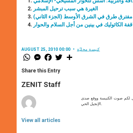
اقة والتربية: أسس للحوار المسيحي- الإسلامي
الغيرة هي سبب ترحيل المبشر
 مفترق طرق في الشرق الأوسط (الجزء الثاني)
اقفة الكاثوليك في بينين من أجل السلام والحوار
كنيسة محليّة
AUGUST 25, 2010 00:00
W
M
F
T
S
h
e
a
w
h
a
s
c
i
a
t
s
e
t
r
Share this Entry
s
e
b
t
e
A
n
o
e
p
g
o
r
ZENIT Staff
p
e
k
r
صل لكم صوت الكنيسة ووقع صدى
الإنجيل الحي.
View all articles