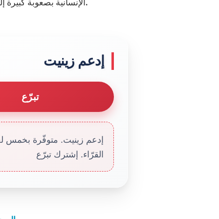
الإنسانية بصعوبة كبيرة إلى المنكوبين الذين تشرد منهم حوالي 5 ملايين شخص.
إدعم زينيت
تبرّع
إدعم زينيت. متوفّرة بخمس لغا
القرّاء. إشترك تبرّع