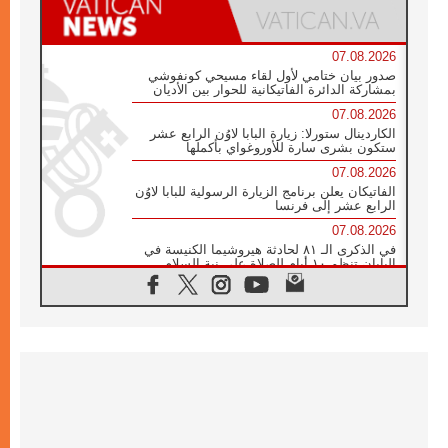
07.08.2026
صدور بيان ختامي لأول لقاء مسيحي كونفوشي
بمشاركة الدائرة الفاتيكانية للحوار بين الأديان
07.08.2026
الكاردينال ستورلا: زيارة البابا لاوُن الرابع عشر
ستكون بشرى سارة للأوروغواي بأكملها
07.08.2026
الفاتيكان يعلن برنامج الزيارة الرسولية للبابا لاوُن
الرابع عشر إلى فرنسا
07.08.2026
في الذكرى الـ ٨١ لحادثة هيروشيما الكنيسة في
اليابان تنظم ١٠ أيام للصلاة على نية السلام
07.08.2026
الكنيسة في الأوروغواي: زيارة البابا ستعزز
الإيمان والرجاء
06.08.2026
الاجتماع الشهري للمطارنة الموارنة
06.08.2026
الكاردينال روسي: زيارة البابا لاوُن إلى الأرجنتين
هي تكريم للبابا فرنسيس