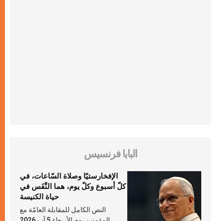
البابا فرنسيس
الإفخارستيّا وصلاة السّاعات، في
كلّ أسبوع وكلّ يوم، هما النَّفَس في
حياة الكنيسة
النص الكامل للمقابلة العامّة مع
المؤمنين يوم الأربعاء 5 آب 2026