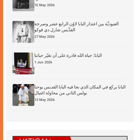
15 May 2026
العبوديَّة بين اعتذار البابا لاوُن الرابع عشر وصرخة
القدِّيس شارل دي فوكو
27 May 2026
البابا: حياة الله قادرة على أن تغيّر حياتنا
1 Jun 2026
البابا يركع في المكان الذي نجا فيه البابا القديس يوحنا
بولس الثاني من محاولة اغتيال
13 May 2026