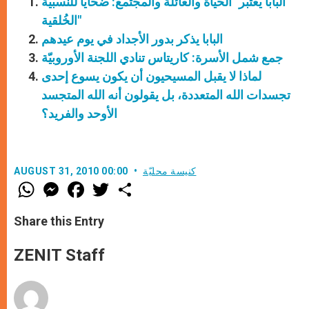
البابا يعتبر "الحياة والعائلة والمجتمع: ضحايا للنسبية
الخُلقية"
البابا يذكر بدور الأجداد في يوم عيدهم
جمع شمل الأسرة: كاريتاس تنادي اللجنة الأوروبيّة
لماذا لا يقبل المسيحيون أن يكون يسوع إحدى
تجسدات الله المتعددة، بل يقولون أنه الله المتجسد
الأوحد والفريد؟
كنيسة محليّة
AUGUST 31, 2010 00:00
W
M
F
T
S
h
e
a
w
h
a
s
c
i
a
t
s
e
t
r
Share this Entry
s
e
b
t
e
A
n
o
e
p
g
o
r
ZENIT Staff
p
e
k
r