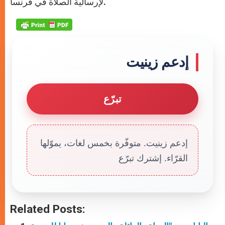
لإرسالية الصلاة في فرنسا.
إدعم زينيت
تبرّع
إدعم زينيت. متوفّرة بخمس لغات، يموّلها
القرّاء. إشترك تبرّع
Related Posts: