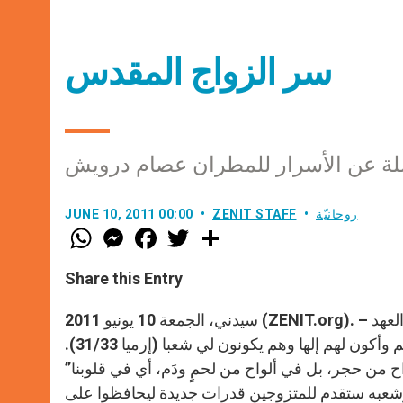
سر الزواج المقدس
روحانيّة
ZENIT STAFF
JUNE 10, 2011 00:00
W
M
F
T
S
h
e
a
w
h
a
s
c
i
a
t
s
e
t
r
Share this Entry
s
e
b
t
e
A
n
o
e
p
g
o
r
سيدني، الجمعة 10 يونيو 2011 (ZENIT.org). – قطع الله عهدا جديدا وثابتا مع شعبه فأعطاهم شريعة جديدة “هذا هو العهد
p
e
k
الذي اقطعه يقول الرب اجعل شريعتي في داخلهم وأكتبها على قلوبهم وأكون لهم إلها وهم يكونون لي شعبا (إرميا 31/33).
r
واح من حجر، بل في ألواح من لحمٍ ودَم، أي في قلوبنا”
ن الله وشعبه ستقدم للمتزوجين قدرات جديدة ليحافظوا على