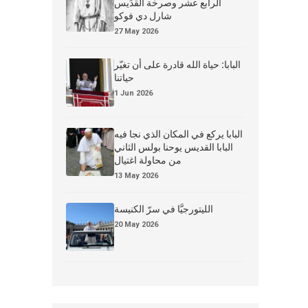
الرابع عشر وصرخة القدِّيس
شارل دي فوكو
27 May 2026
البابا: حياة الله قادرة على أن تغيّر
حياتنا
1 Jun 2026
البابا يركع في المكان الذي نجا فيه
البابا القديس يوحنا بولس الثاني
من محاولة اغتيال
13 May 2026
الليتورجيَّا في سرّ الكنيسة
20 May 2026