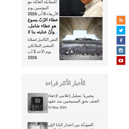
النَّفَس في حياة
للمقابلة العامّة مع
الكنيسة
المؤمنين يوم
الأربعاء 5 آب 2026
عطاء الرّبّ يسوع
هو عطاء شامل،
وأنّ عنايته بنا لا
تغيب عنّا أبدًا
النص الكامل لصلاة
التبشير الملائكي
يوم الأحد 2 آب
2026
الأخبار الأكثر قراءة
نيجيريا: تضليل إعلامي لإخفاء
العنف بحق المسيحيين منذ عقود
15 May 2026
العبوديَّة بين اعتذار البابا لاوُن