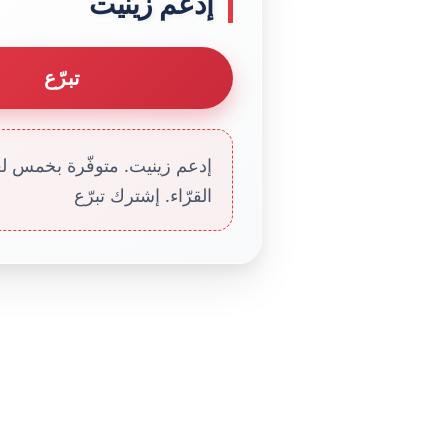
إدعم زينيت
تبرّع
إدعم زينيت. متوفّرة بخمس لغا
القرّاء. إشترك تبرّع