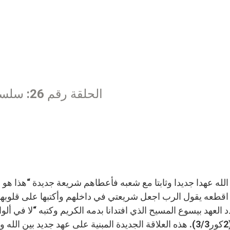
الحلقة رقم 26: سلسلة عن الأسرار للمطران عصام درويش
د العهد بيسوع المسيح الذي افتدانا بدمه الكريم وكتبه “لا في أل
(2كور3/3). هذه العلاقة الجديدة المبنية على عهد جديد بي