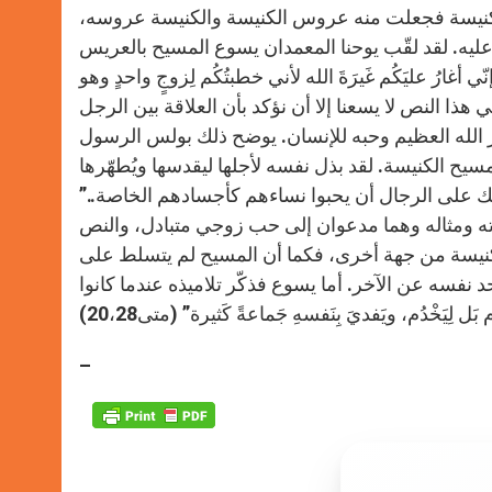
الكنيسة فجعلت منه عروس الكنيسة والكنيسة عروسه،
عليه. لقد لقّب يوحنا المعمدان يسوع المسيح بالعريس
أغارُ عليَكُم غَيرَةَ الله لأني خطبتُكُم لِزوجٍ واحدٍ وهو
 عذراءَ طاهرة” (2كور11/2)، عندما نتأمل في هذا النص لا يسعنا إلا أن نؤكد بأن العلاقة بين الرجل
 الله العظيم وحبه للإنسان. يوضح ذلك بولس الرسول
يح الكنيسة. لقد بذل نفسه لأجلها ليقدسها ويُطهّرها
ذلك على الرجال أن يحبوا نساءهم كأجسادهم الخاصة..”
لى صورته ومثاله وهما مدعوان إلى حب زوجي متبادل، والنص
كنيسة من جهة أخرى، فكما أن المسيح لم يتسلط على
د نفسه عن الآخر. أما يسوع فذكّر تلاميذه عندما كانوا
يَخْدُم، ويَفديَ بِنَفسهِ جَماعةً كَثيرة” (متى20،28)
–