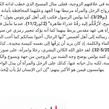
انة في علاقتهم الزوجية، فعلى مثال المسيح الذي خطب لذاته 
واج الرجل والمرأة مرتبطا بهذا العهد وعليهما المحافظة بأمانة 
(يو3/29)، أما بولس الرسول فكتب إلى أهل كورنثوس يقول: “إنّي 
المسيح، لأزُفَّكُم إليه زفّةً
أة هي عهد مقدس يربط بينهما كما أنه يؤكد بتعبير رمزي عن سر
رسالته إلى أهل أفسس “أيها الرجال، أحبوا نسائكم كما أحب المس
ماء والكلمة. إذ كان يريد أن يَزفّها إلى نفسه كنيسة مجيدة.. ك
(أف 5/25-32). لقد خلق الله الكائن البشري، رجلا وامرأة، ع
 كتبه بولس يوضح وجه الشبه بين الزوجين من جهة ويسوع وال
سة، لكنه بذل حياته عنها، كذلك على الرجل والمرأة أن يبذل الواح
يتهامسون فيمن هو الأكبر بينهم: “إن ابن الإنسان لمْ يأتِ لِيُخدَم بَل لِ