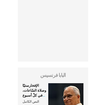
البابا فرنسيس
الإفخارستيّا
وصلاة السّاعات،
في كلّ أسبوع
وكلّ يوم، هما
النص الكامل