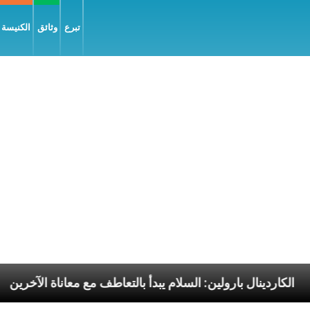
تبرع
وثائق
الكنيسة و
ليّة
الكاردينال بارولين: السلام يبدأ بالتعاطف مع معانا