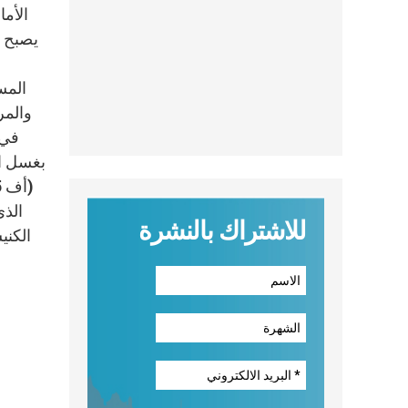
الأم
يصبح ز
والمر
في 
بغسل ال
الذي
للاشتراك بالنشرة
الكني