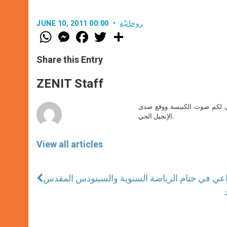
روحانيّة
JUNE 10, 2011 00:00
W
M
F
T
S
h
e
a
w
h
a
s
c
i
a
t
s
e
t
r
Share this Entry
s
e
b
t
e
A
n
o
e
p
g
o
r
ZENIT Staff
p
e
k
r
صل لكم صوت الكنيسة ووقع صدى
الإنجيل الحي.
View all articles
اعي في ختام الرياضة السنوية والسينودس المقدس