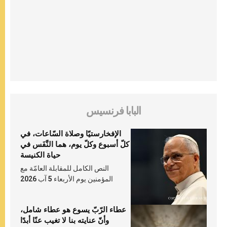
البابا فرنسيس
الإفخارستيّا وصلاة السّاعات، في
كلّ أسبوع وكلّ يوم، هما النَّفَس في
حياة الكنيسة
النص الكامل للمقابلة العامّة مع
المؤمنين يوم الأربعاء 5 آب 2026
عطاء الرّبّ يسوع هو عطاء شامل،
وأنّ عنايته بنا لا تغيب عنّا أبدًا