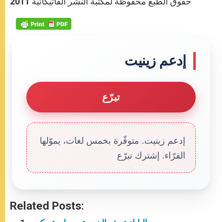
حقوق الطبع محفوظة لمكتبة النشر الفاتيكانية 2011
إدعم زينيت
تبرّع
إدعم زينيت. متوفّرة بخمس لغات، يموّلها
القرّاء. إشترك تبرّع
Related Posts: