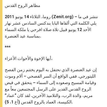
A
n
o
e
p
g
o
r
مظاهر الروح القدس
p
e
k
r
روما، الثلاثاء 14 يونيو 2011 (Zenit.org) – ننشر في ما
يلي الكلمة التي ألقاها البابا بندكتس السادس عشر نهار
الأحد 12 يونيو قبيل تلاة صلاة افرحي يا ملكة السماء
بمناسبة عيد العنصرة.
***
أيها الإخوة والأخوات الأعزاء،
إن عيد العنصرة الذي نحتفل به اليوم يختتم زمن الفصح
الليتورجي. ففي الواقع أن السر الفصحي – آلام وموت
وقيامة المسيح وصعوده إلى السماء – يتحقق في فيض
الروح القدس القدير على الرسل المجتمعين معاً مع
مريم، والدة الرب، والتلاميذ الآخرين. لقد كان “عماد”
الكنيسة، العماد بالروح القدس (أع 1، 5).