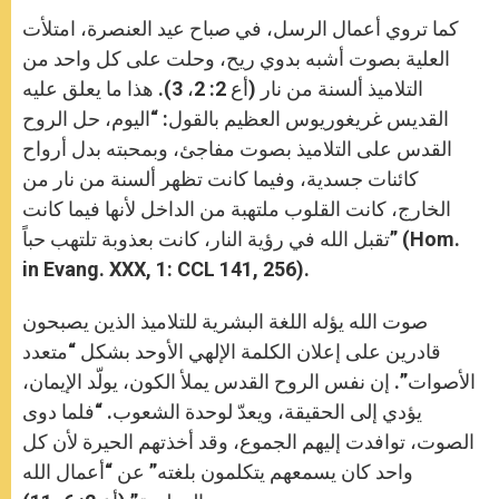
كما تروي أعمال الرسل، في صباح عيد العنصرة، امتلأت
العلية بصوت أشبه بدوي ريح، وحلت على كل واحد من
التلاميذ ألسنة من نار (أع 2: 2، 3). هذا ما يعلق عليه
القديس غريغوريوس العظيم بالقول: “اليوم، حل الروح
القدس على التلاميذ بصوت مفاجئ، وبمحبته بدل أرواح
كائنات جسدية، وفيما كانت تظهر ألسنة من نار من
الخارج، كانت القلوب ملتهبة من الداخل لأنها فيما كانت
تقبل الله في رؤية النار، كانت بعذوبة تلتهب حباً” (Hom.
in Evang. XXX, 1: CCL 141, 256).
صوت الله يؤله اللغة البشرية للتلاميذ الذين يصبحون
قادرين على إعلان الكلمة الإلهي الأوحد بشكل “متعدد
الأصوات”. إن نفس الروح القدس يملأ الكون، يولّد الإيمان،
يؤدي إلى الحقيقة، ويعدّ لوحدة الشعوب. “فلما دوى
الصوت، توافدت إليهم الجموع، وقد أخذتهم الحيرة لأن كل
واحد كان يسمعهم يتكلمون بلغته” عن “أعمال الله