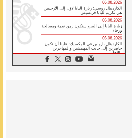
06.08.2026
الكاردينال روسي: زيارة البابا لاوُن إلى الأرجنتين
هي تكريم للبابا فرنسيس
06.08.2026
زيارة البابا إلى البيرو ستكون زمن نعمة ومصالحة
ورجاء
06.08.2026
الكاردينال بارولين في المكسيك: علينا أن نكون
حاضرين إلى جانب المهمشين والمهاجرين
والأجانب
06.08.2026
البابا لاوُن الرابع عشر للشباب في أسيزي:
"أوروبا والعالم يبحثان اليوم عن قديسين جُدد
فيكم"
06.08.2026
البابا في أسيزي يتحدث إلى الشباب المشاركين
في لقاء الشباب الفرنسيسكاني
06.08.2026
البابا لاوُن الرابع عشر يبرق معزيا بوفاة
الكاردينال جوليو دوارتي لانغا
05.08.2026
في مقابلته العامة مع المؤمنين البابا لاوُن الرابع
عشر يواصل الحديث عن الدستور في الليتورجيا
المقدسة مسلطا الضوء على صلاة الكنيسة