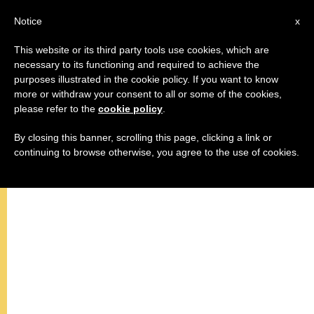
AR
Notice
x
This website or its third party tools use cookies, which are
necessary to its functioning and required to achieve the
purposes illustrated in the cookie policy. If you want to know
كلمة البابا قبيل تلاوة صلاة افرحي يا
more or withdraw your consent to all or some of the cookies,
please refer to the
cookie policy
.
ملكة السماء
By closing this banner, scrolling this page, clicking a link or
continuing to browse otherwise, you agree to the use of cookies.
مظاهر الروح القدس