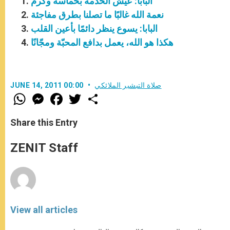
البابا: عيش الخدمة بحماسة وكرم
نعمة الله غالبًا ما تصلنا بطرق مفاجئة
البابا: يسوع ينظر دائمًا بأعين القلب
هكذا هو الله، يعمل بدافع المحبّة ومجّانًا
صلاة التبشير الملائكي
JUNE 14, 2011 00:00
W
M
F
T
S
h
e
a
w
h
a
s
c
i
a
t
s
e
t
r
Share this Entry
s
e
b
t
e
A
n
o
e
p
g
o
r
ZENIT Staff
p
e
k
r
View all articles