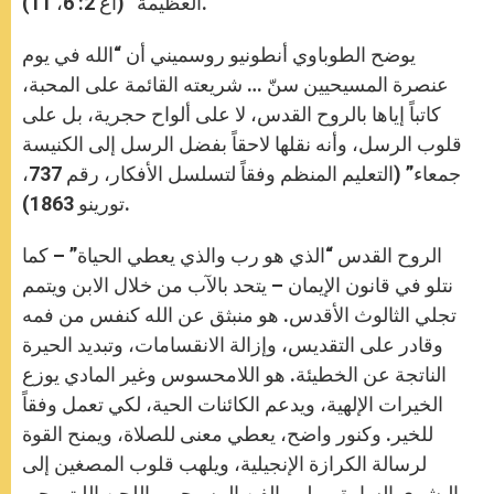
العظيمة” (أع 2: 6، 11).
يوضح الطوباوي أنطونيو روسميني أن “الله في يوم
عنصرة المسيحيين سنّ … شريعته القائمة على المحبة،
كاتباً إياها بالروح القدس، لا على ألواح حجرية، بل على
قلوب الرسل، وأنه نقلها لاحقاً بفضل الرسل إلى الكنيسة
جمعاء” (التعليم المنظم وفقاً لتسلسل الأفكار، رقم 737،
تورينو 1863).
الروح القدس “الذي هو رب والذي يعطي الحياة” – كما
نتلو في قانون الإيمان – يتحد بالآب من خلال الابن ويتمم
تجلي الثالوث الأقدس. هو منبثق عن الله كنفس من فمه
وقادر على التقديس، وإزالة الانقسامات، وتبديد الحيرة
الناتجة عن الخطيئة. هو اللامحسوس وغير المادي يوزع
الخيرات الإلهية، ويدعم الكائنات الحية، لكي تعمل وفقاً
للخير. وكنور واضح، يعطي معنى للصلاة، ويمنح القوة
لرسالة الكرازة الإنجيلية، ويلهب قلوب المصغين إلى
البشرى السارة، ويلهم الفن المسيحي واللحن الليتورجي.