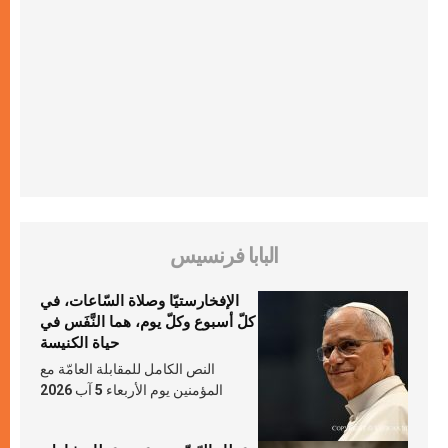
البابا فرنسيس
الإفخارستيّا وصلاة السّاعات، في
كلّ أسبوع وكلّ يوم، هما النَّفَس في
حياة الكنيسة
النص الكامل للمقابلة العامّة مع
المؤمنين يوم الأربعاء 5 آب 2026