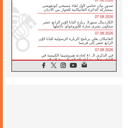
07.08.2026
صدور بيان ختامي لأول لقاء مسيحي كونفوشي
بمشاركة الدائرة الفاتيكانية للحوار بين الأديان
07.08.2026
الكاردينال ستورلا: زيارة البابا لاوُن الرابع عشر
ستكون بشرى سارة للأوروغواي بأكملها
07.08.2026
الفاتيكان يعلن برنامج الزيارة الرسولية للبابا لاوُن
الرابع عشر إلى فرنسا
07.08.2026
في الذكرى الـ ٨١ لحادثة هيروشيما الكنيسة في
اليابان تنظم ١٠ أيام للصلاة على نية السلام
07.08.2026
الكنيسة في الأوروغواي: زيارة البابا ستعزز
الإيمان والرجاء
06.08.2026
الاجتماع الشهري للمطارنة الموارنة
06.08.2026
الكاردينال روسي: زيارة البابا لاوُن إلى الأرجنتين
هي تكريم للبابا فرنسيس
06.08.2026
زيارة البابا إلى البيرو ستكون زمن نعمة ومصالحة
ورجاء