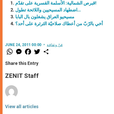
قبرص الشمالية: الأسلمة القسرية على تقدّم!
اضطهاد المسيحيين واللائحة تطول…
مسيحيو العراق يشغلون بال البابا
أخي بالرّبّ من أعطاك صلاحيّة الثرثرة على أحد؟
فنّ وثقافة
JUNE 24, 2011 00:00
W
M
F
T
S
h
e
a
w
h
a
s
c
i
a
t
s
e
t
r
Share this Entry
s
e
b
t
e
A
n
o
e
p
g
o
r
ZENIT Staff
p
e
k
r
View all articles