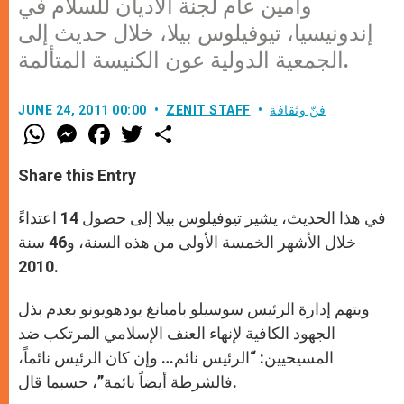
وأمين عام لجنة الأديان للسلام في
إندونيسيا، تيوفيلوس بيلا، خلال حديث إلى
الجمعية الدولية عون الكنيسة المتألمة.
فنّ وثقافة
ZENIT STAFF
JUNE 24, 2011 00:00
W
M
F
T
S
h
e
a
w
h
a
s
c
i
a
t
s
e
t
r
Share this Entry
s
e
b
t
e
A
n
o
e
p
g
o
r
في هذا الحديث، يشير تيوفيلوس بيلا إلى حصول 14 اعتداءً
p
e
k
r
خلال الأشهر الخمسة الأولى من هذه السنة، و46 سنة
2010.
ويتهم إدارة الرئيس سوسيلو بامبانغ يودهويونو بعدم بذل
الجهود الكافية لإنهاء العنف الإسلامي المرتكب ضد
المسيحيين: “الرئيس نائم… وإن كان الرئيس نائماً،
فالشرطة أيضاً نائمة”، حسبما قال.