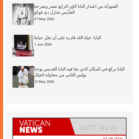
العبوديَّة بين اعتذار البابا لاوُن الرابع عشر وصرخة
القدِّيس شارل دي فوكو
27 May 2026
البابا: حياة الله قادرة على أن تغيّر حياتنا
1 Jun 2026
البابا يركع في المكان الذي نجا فيه البابا القديس يوحنا
بولس الثاني من محاولة اغتيال
13 May 2026