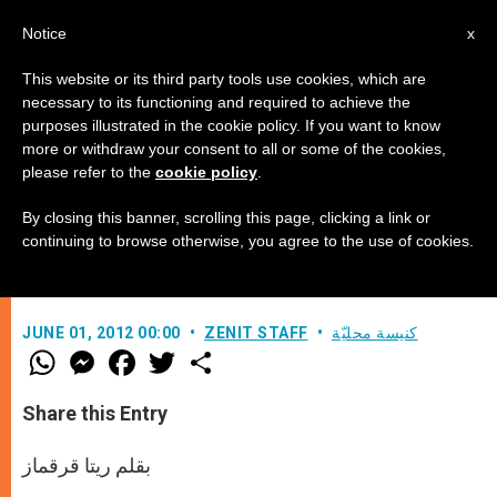
AR
Notice
x
This website or its third party tools use cookies, which are
necessary to its functioning and required to achieve the
purposes illustrated in the cookie policy. If you want to know
لوسيرفاتوري رومانو تخصّص ملحقاً
more or withdraw your consent to all or some of the cookies,
please refer to the
cookie policy
.
للمرأة
By closing this banner, scrolling this page, clicking a link or
continuing to browse otherwise, you agree to the use of cookies.
تسليط الضوء على دور المرأة في الكنيسة
كنيسة محليّة
ZENIT STAFF
JUNE 01, 2012 00:00
W
M
F
T
S
h
e
a
w
h
a
s
c
i
a
t
s
e
t
r
Share this Entry
s
e
b
t
e
A
n
o
e
p
g
o
r
بقلم ريتا قرقماز
p
e
k
r