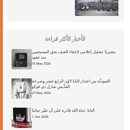
الأخبار الأكثر قراءة
نيجيريا: تضليل إعلامي لإخفاء العنف بحق المسيحيين
منذ عقود
15 May 2026
العبوديَّة بين اعتذار البابا لاوُن الرابع عشر وصرخة
القدِّيس شارل دي فوكو
27 May 2026
البابا: حياة الله قادرة على أن تغيّر حياتنا
1 Jun 2026