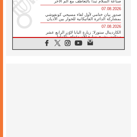
صناعة السلام تبدأ بالتعاطف مع ألم الآخر
07.08.2026
صدور بيان ختامي لأول لقاء مسيحي كونفوشي
بمشاركة الدائرة الفاتيكانية للحوار بين الأديان
07.08.2026
الكاردينال ستورلا: زيارة البابا لاوُن الرابع عشر
ستكون بشرى سارة للأوروغواي بأكملها
07.08.2026
الفاتيكان يعلن برنامج الزيارة الرسولية للبابا لاوُن
الرابع عشر إلى فرنسا
07.08.2026
في الذكرى الـ ٨١ لحادثة هيروشيما الكنيسة في
اليابان تنظم ١٠ أيام للصلاة على نية السلام
07.08.2026
الكنيسة في الأوروغواي: زيارة البابا ستعزز
الإيمان والرجاء
06.08.2026
الاجتماع الشهري للمطارنة الموارنة
06.08.2026
الكاردينال روسي: زيارة البابا لاوُن إلى الأرجنتين
هي تكريم للبابا فرنسيس
06.08.2026
زيارة البابا إلى البيرو ستكون زمن نعمة ومصالحة