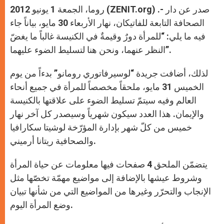
روما، الجمعة 1 يونيو 2012 (ZENIT.org) .- صدر عن دار
الصحافة التابعة للفاتيكان، نهار الأربعاء 30 مايو، بياناً جاء
فيه ما يلي: “للمرأة دورٌ وقيمةٌ في الكنيسة غالباً ما يغضّ
النظر عنهما، ونحن هنا لتسليط الضوء عليهما”.
لذلك، أضافت جريدة “لوسيرفاتوري رومانو” بدءاً من يوم
الخميس 31 مايو، ملحقاً مخصصاً للمرأة في جميع أنحاء
العالم وفيه سيتمّ تسليط الضوء على علاقتها بالكنيسة
والإيمان. هذا العدد سيكون شهرياً وسيصدر كل آخر نهار
خميس من كلّ شهر بإدارة المؤرّخة لوشيتا سكارافيا
والصحافية ريتانا أرميني.
يتضمّن الملحق 4 صفحات فيها معلومات عن حياة المرأة
وشروط عيشها بالإضافة إلى مواضيع مهمّة تخصّها مثل
الإنجاب والتحرّر وغيرها من المواضيع التي من شأنها تبيان
وضع المرأة اليوم.