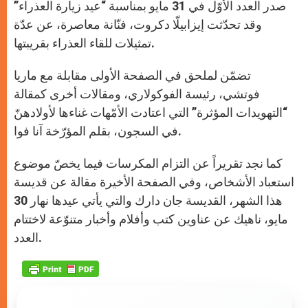
صدر العدد الأوّل في 31 مايو بمناسبة “عيد زيارة العذراء”
وقد تحدّثت إيزابيلّا دكروت، فنّانة معاصرة، عن عدّة
تمثيلات للقاء العذراء بقريبتها.
تضمّن لملحق في الصفحة الأولى مقابلة مع ماريا
فوتشي، رئيسة الفوكولاري، ومقالات أخرى كمقالة
“التهويدات المؤثرة” التي اعتادت الأمّهات غناءها لأولادهنّ
في السجون، بقلم المؤرّخة آنا فوا.
كما نجد تقريراً عن التزام المكرسات فيما يخصّ موضوع
استعباد الأشخاص، وفي الصفحة الأخيرة مقالة عن قديسة
هذا الشهر، القديسة جان دارك والتي يأتي عيدها نهار 30
مايو، ناهيك عن عناوين كتب وأفلام وأخبار متنوّعة لاختتام
العدد.