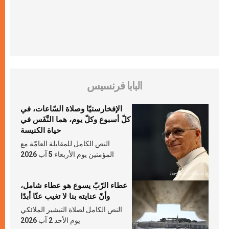
البابا فرنسيس
الإفخارستيّا وصلاة السّاعات، في
كلّ أسبوع وكلّ يوم، هما النَّفَس في
حياة الكنيسة
النص الكامل للمقابلة العامّة مع
المؤمنين يوم الأربعاء 5 آب 2026
عطاء الرّبّ يسوع هو عطاء شامل،
وأنّ عنايته بنا لا تغيب عنّا أبدًا
النص الكامل لصلاة التبشير الملائكي
يوم الأحد 2 آب 2026