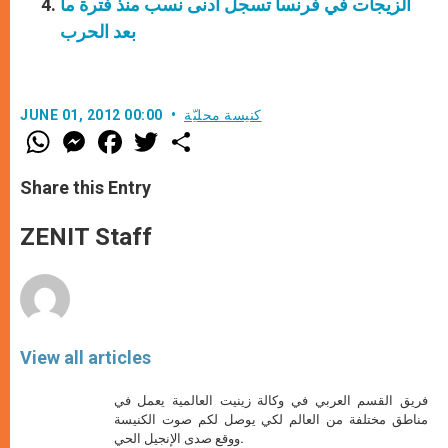
الزيجات في فرنسا تسجل ادنى نسب منذ فترة ما
بعد الحرب
كنيسة محليّة
JUNE 01, 2012 00:00
W
M
F
T
S
h
e
a
w
h
a
s
c
i
a
t
s
e
t
r
Share this Entry
s
e
b
t
e
A
n
o
e
p
g
o
r
ZENIT Staff
p
e
k
r
View all articles
فريق القسم العربي في وكالة زينيت العالمية يعمل في
مناطق مختلفة من العالم لكي يوصل لكم صوت الكنيسة
ووقع صدى الإنجيل الحي.