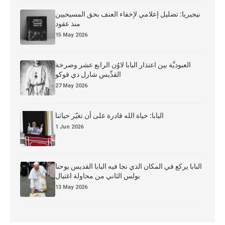
نيجيريا: تضليل إعلامي لإخفاء العنف بحق المسيحيين
منذ عقود
15 May 2026
العبوديَّة بين اعتذار البابا لاوُن الرابع عشر وصرخة
القدِّيس شارل دي فوكو
27 May 2026
البابا: حياة الله قادرة على أن تغيّر حياتنا
1 Jun 2026
البابا يركع في المكان الذي نجا فيه البابا القديس يوحنا
بولس الثاني من محاولة اغتيال
13 May 2026