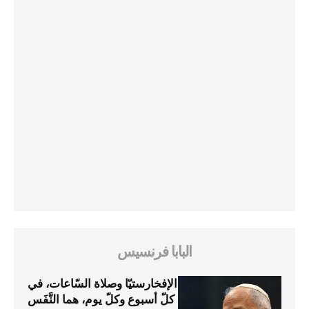
البابا فرنسيس
الإفخارستيّا وصلاة السّاعات، في
كلّ أسبوع وكلّ يوم، هما النَّفَس