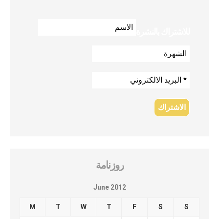
للاشتراك بالنشرة
روزنامة
June 2012
M
T
W
T
F
S
S