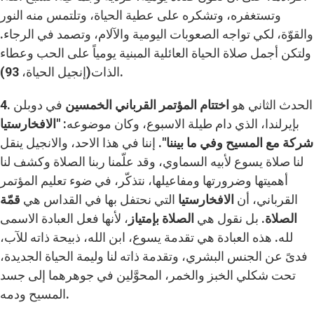
وتستغفره، وتشكره على عطية الحياة، وتلتمس منه النور
والقوّة، لكي تواجه الصعوبات اليومية والآلام، وتصمد في الرجاء.
ولتكن أجمل صلاة الحياة العائلية المبنية يومياً على الحب وعطاء
الذات(إنجيل الحياة، 93).
4. الحدث الثاني هو
اختتام المؤتمر القرباني الخمسين
في دوبلن
بإيرلندا، الذي دام طيلة الاسبوع، وكان موضوعه: "
الافخارستيا
شركة مع المسيح وفي ما بيننا"
. إننا في هذا الاحد، والانجيل ينقل
لنا صلاة يسوع لأبيه السماوي، وقد علّمنا ربنا الصلاة وكشف لنا
أهميتها وضرورتها ومفاعيلها، نتذكّر، في ضوء تعليم المؤتمر
القرباني، أن
الافخارستيا
التي نحتفل بها في القداس هي
قمّة
الصلاة
. بل نقول هي
الصلاة بإمتياز
، لأنها فعل العبادة الاسمى
لله. هذه العبادة هي تقدمة يسوع، ابن الله، ذبيحة ذاته للآب،
فدىً عن الجنس البشري، وتقدمة ذاته لنا وليمة الحياة الجديدة،
تحت شكلي الخبز والخمر، المحوَّلين في جوهرهما إلى جسد
المسيح ودمه.