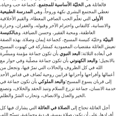
فالعائلة هي
الخليّة الأساسية للمجتمع
، كجماعة حب وحياة،
تعطي المجتمع البشري نكهة وروحاً. وهي
المدرسة الطبيعية
الأولى
التي تعلّم الحب الصافي المعطاء، والقيم الأخلاقية
والانسانية، كالتفاني واحترام الآخر وقبوله، والغفران، وحرارة
العاطفة، ومحبة الفقير، وحسن الضيافة. وهي
الكنيسة
البيتيّة
وخليّة كنيسة المسيح، كجماعة إيمان وصلاة. بهذه الصفة
تعيش العائلة مقتضيات المعمودية كمشاركة في كهنوت المسيح
في أبعاده الثلاثة:
البعد النبوي
بأن تكون جماعة مؤمنة ومبشِّرة
بالانجيل؛
والبعد الكهنوتي
بأن تكون جماعة مصلّية وفي حوار مع
الله في كل الظروف والحالات التي تمرّ فيها، وتجعل من
أعمالها وأفراحها وأحزانها قرابين روحية تُضاف في قداس الأحد
إلى قربان يسوع المسيح؛
والبعد الملوكي
بأن تكون جماعة في
خدمة الانسان، جماعة تزرع السلام وتنبذ الحقد والخلاف، وتصنع
الخير والعدل والانصاف، وتحارب الشرّ والظلم.
أجل العائلة تحتاج إلى
الصلاة في العائلة
التي يشارك فيها كل
أفرادها. على أن تكون صلاة يومية، فردية وجماعية. تسبّح الله،