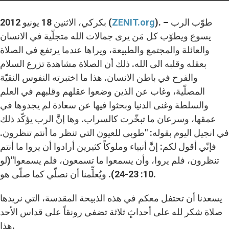
). – طوّب الرب
ZENIT.org
بكركي، الاثنين 18 يونيو 2012 (
يسوع ويطوّب كل مَن يرى جمالات الله متجلّية في الانسان
والعائلة والمجتمع والطبيعة، ويراها عندما يرتفع في الصلاة
بعقله وقلبه الى الله. ذلك أن الصلاة مشاهدة تزرع السلام
والفرح في باطن الانسان. هذا ما اختبرته النفوس النقيّة
المصلّية، وغاب عن الذين وضعوا عقلهم وقلبهم في العلم
والسلطة وغنى الدنيا وبحثوا فيها عن سعادة لم يجدوها في
عمقها، وسرعان ما تبخّرت كالسراب. وها إنَّ الرب يؤكّد ذلك
في انجيل اليوم بقوله: "طوبى للعيون التي تنظر ما أنتم تنظرون.
فإنّي أقول لكم: إنَّ أنبياء وملوكاً كثيرين أرادوا أن يروا ما أنتم
تنظرون، فلم يروا، وأن يسمعوا ما تسمعون، فلم يسمعوا"(لو
10: 23-24). ويُعلِّمنا أن نصلّي كما صلّى هو.
يسعدنا أن تحتفل معكم في هذه الذبيحة المقدسة، التي نريدها
صلاة شكر لله على أحداثٍ ثلاثة تضفي رونقاً على قداس الأحد
هذا.