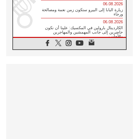
06.08.2026
زيارة البابا إلى البيرو ستكون زمن نعمة ومصالحة
ورجاء
06.08.2026
الكاردينال بارولين في المكسيك: علينا أن نكون
حاضرين إلى جانب المهمشين والمهاجرين
والأجانب
06.08.2026
البابا لاوُن الرابع عشر للشباب في أسيزي:
"أوروبا والعالم يبحثان اليوم عن قديسين جُدد
فيكم"
06.08.2026
البابا في أسيزي يتحدث إلى الشباب المشاركين
في لقاء الشباب الفرنسيسكاني
06.08.2026
البابا لاوُن الرابع عشر يبرق معزيا بوفاة
الكاردينال جوليو دوارتي لانغا
05.08.2026
في مقابلته العامة مع المؤمنين البابا لاوُن الرابع
عشر يواصل الحديث عن الدستور في الليتورجيا
المقدسة مسلطا الضوء على صلاة الكنيسة
05.08.2026
البابا لاوُن الرابع عشر يزور في تشرين الثاني
٢٠٢٦ أوروغواي والأرجنتين وبيرو