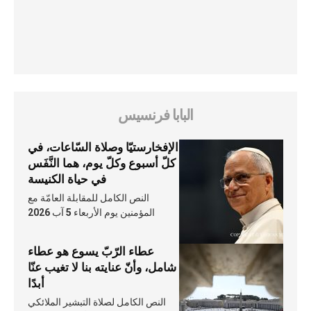
البابا فرنسيس
الإفخارستيّا وصلاة السّاعات، في
كلّ أسبوع وكلّ يوم، هما النَّفَس
في حياة الكنيسة
النص الكامل للمقابلة العامّة مع
المؤمنين يوم الأربعاء 5 آب 2026
عطاء الرّبّ يسوع هو عطاء
شامل، وأنّ عنايته بنا لا تغيب عنّا
أبدًا
النص الكامل لصلاة التبشير الملائكي