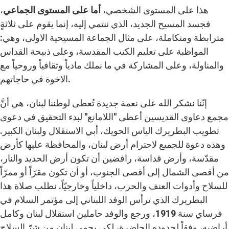
هذا على المستوى الشخصي،
أما على المستوى الجماعي
،
فجسد المسيح الجديد، الذي ننتمي إليه، إنما يقوم على ثلاثةٍ
مترابطة ومتكاملة، على مثال الجماعة المسيحية الاولى، وهي:
المواظبة على تعليم الكتب المقدسة، وعلى ذبيحة القداس
والمناولة، وعلى المشاركة في ما نملك مادياً وثقافياً وروحياً مع
الاخوة في حاجاتهم.
إنّنا نشكر الله على نعمة جديدة تُعطى لوطننا لبنان، هي أنَّ
مجمع دعاوى القديسين أعطى "اللامانع" لبدء التحقيق في دعوى
تطويب البطريرك الياس الحويك، أبي الاستقلال ولبنان الكبير.
وهذه دعوة للجميع لاحترام أرض لبنان، والمحافظة عليها كأرض
مقدّسة، وأرض قداسة، رافضين أن تكون أرض الحديد والنار،
من أقصى الشمال إلى أقصى الجنوب، أو أن تكون مقرّاً أو ممرّاً
للسلاح وأدوات العنف والحرب، داخلياً وخارجيّاً. نطلب صلاة هذا
البطريرك الذي ترأس الوفد اللبناني إلى مؤتمر السلام في
فرساي سنة 1919، ورجع والوفد حاملين استقلال لبنان وكامل
أراضيه، وفقاً لحدوده الحاضرة، لكي يحمى لبنان من شرّ السلاح