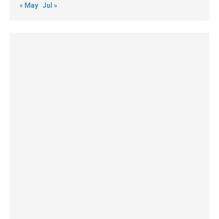
« May
Jul »