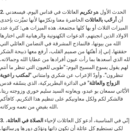
2. الحدث الأول هو
تكريم
العائلات في قداس اليوم. فيسعدني
أن
أرحّب بالعائلات
الحاضرة معنا ونكرّمها لأنها تميَّزت بإحدى
الميزات الثلاث أو بها كلها مجتمعة. هذه الميزات هي: كثرة عدد
الاولاد الذين انجبتهم، الدعوات الكهنوتية والرهبانية التي اختارها
الله من بيوتها، فالنماذج المشرقة في التضامن العائلي التي
حققتها. إني إذ أهنّئها من صميم القلب، أرفع معها ذبيحة الشكر
لله الذي أسعدها بما رأت عيون أفرادها من عطايا الله وجمالاته.
لهم يقول يسوع المسيح اليوم: "طوبى للعيون التي تنظر ما أنتم
تنظرون". وأودّ الإعراب عن شكري وامتناني "
لمكتب راعوية
الزواج والعائلة"
في الدائرة البطريركية، الذي ينسّقه قدس
الأبّاتي سمعان بو عبدو، ويعاونه السيد سليم خوري وزوجته ريتا.
فالشكر لكم ولكل معاونيكم على تنظيم هذا التكريم. كافأكم
الله بفيضٍ من نعمه وبركاته.
3. إنّي في المناسبة، أدعو كل العائلات لإحياء
الصلاة في العائلة
،
لكي تستطيع كل عائلة أن تكون ذاتها وتؤدّي دورها ورسالتها.