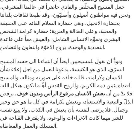
جعل المسيح المخلّص والفادي حاضراً في عالمنا المشرقي،
ونحن فيه مواطنون أصيلون وأصليّون، وقد طبعنا ثقافات بلداننا
بحضارة الانجيل، وهي حضارة السلام القائم على الحقيقة
والمحبة، وعلى العدالة والحرية؛ حضارة كرامة الشخص
البشري ونموِّه الانساني الشامل، والعيش معاً على قاعدة
التعددية والوحدة، بروح الاخوّة والتعاون والتضامن.
ونودُّ أن نقول للمسيحيين أيضاً أن انتماءنا الى جسد المسيح
السرّي، الذي هو الكنيسة، يدعونا لنعمل من اجل إعلاء شأن
الانسان وكرامته. فالله خلقه على صورته ومثاله، والمسيح
افتداه بثمن دمه الكريم، والروح القدس أهَّله ليكون هيكل الله.
فلا بدَّ من أن
يعيش الانسان مرفوع الرأس وبدون خوف.
يرفض
الذلّ والتبعية والاستعباد، ويعيش بكرامة في كل ما هو حق وخير
وجمال. فلا يرضى لنفسه بأن يعيش في الكذب، ولا يبيع نفسه
للشر مهما كانت الاغراءات والوعود، ولا يقترف القباحة في
المسلك والعمل والمعاطاة.