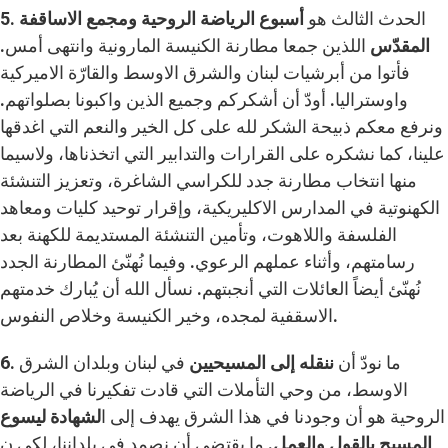
5. الحدث الثالث هو
أسبوع الرياضة الروحية ومجمع الاساقفة
المقدّس
اللذين جمعا مطارنة الكنيسة المارونية وانتهى أمس.
فأتوا من أبرشيات لبنان والشرق الاوسط والقارّة الاميركية
واوستراليا. أودّ أن أشكركم وجميع الذين واكبونا بصلواتهم.
ونرفع معكم ذبيحة الشكر لله على كل الخير والنعم التي اغدقها
علينا، كما نشكره على القرارات والتدابير التي اتخذناها، ولاسيما
منها انتخاب مطارنة جدد للكراسي الشاغرة، وتعزيز التنشئة
الكهنوتية في المدارس الاكليريكية، وإقرار توحيد كليات ومعاهد
الفلسفة واللاهوت، وتأمين التنشئة المستديمة للكهنة بعد
رسامتهم، وأثناء عملهم الرعوي. وفيما نُهنّئ المطارنة الجدد
نُهنّئ أيضاً العائلات التي أنجبتهم. نسأل الله أن يُبارك خدمتهم
الاسقفية لمجده، وخير الكنيسة وخلاص النفوس.
6. ما نودّ أن
ننقله إلى المسيحيين
في لبنان وبلدان الشرق
الاوسط، من وحي التأملات التي قادت تفكيرنا في الرياضة
الروحية هو أن وجودنا في هذا الشرق يهدف إلى ا
لشهادة ليسوع
المسيح بالقول والعمل.
ما يقتضي أن نصمد في بلداننا، لكي ن