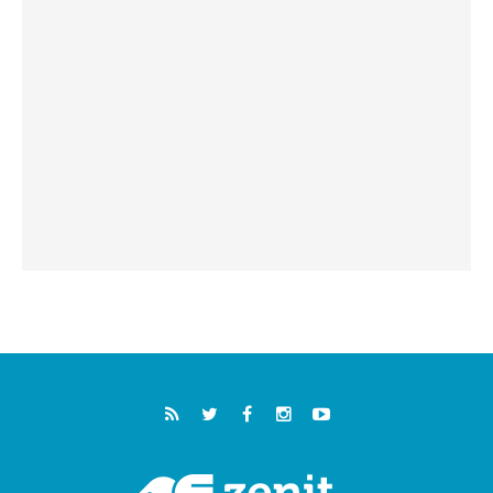
05.08.2026
خمسون عاما على استشهاد الأسقف الأرجنتيني
الطوباوي إنريكي أنجيليلي