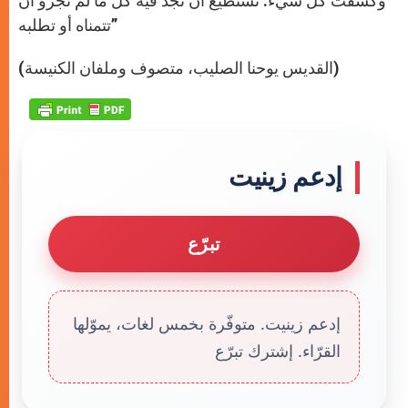
وكشفت كل شيء. تستطيع أن تجد فيه كل ما لم تجرؤ أن
تتمناه أو تطلبه”
(القديس يوحنا الصليب، متصوف وملفان الكنيسة)
إدعم زينيت
تبرّع
إدعم زينيت. متوفّرة بخمس لغات، يموّلها
القرّاء. إشترك تبرّع