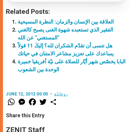
Related Posts:
العلاقة بين الإنسان والزمان: النظرة المسيحية
الفقير الذي تستعبده شهوة الغنى يصبح كالغني
"المستغني" عن الله
هل تنسى أن تقدّم الشكران لله؟ إليكَ 11 قولاً
يساعدك على تعزيز مشاعر الامتنان في حياتك
البابا يخصّص شهر أيّار للصلاة على نيّة أفريقيا خميرة
الوحدة بين الشعوب
روحانيّة
JUNE 12, 2012 00:00
W
M
F
T
S
h
e
a
w
h
a
s
c
i
a
t
s
e
t
r
Share this Entry
s
e
b
t
e
A
n
o
e
p
g
o
r
ZENIT Staff