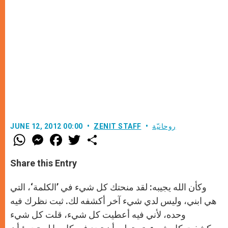
روحانيّة
ZENIT STAFF
JUNE 12, 2012 00:00
W
M
F
T
S
h
e
a
w
h
a
s
c
i
a
t
s
e
t
r
Share this Entry
s
e
b
t
e
A
n
o
e
p
g
o
r
وكأن الله يجيبه: لقد منحتك كل شيء في ’الكلمة‘، التي
p
e
k
r
هي ابني، وليس لدي شيء آخر أكشفه لك. ثبت نظرك فيه
وحده، لأني فيه أعطيت كل شيء، قلت كل شيء