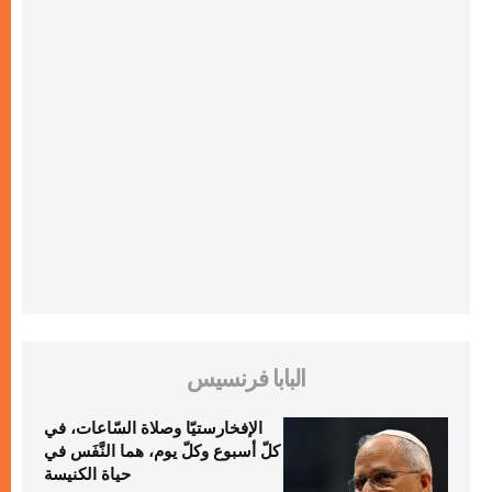
البابا فرنسيس
الإفخارستيّا وصلاة السّاعات، في
كلّ أسبوع وكلّ يوم، هما النَّفَس في
حياة الكنيسة