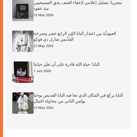
نيجيريا: تضليل إعلامي لإخفاء العنف بحق المسيحيين
منذ عقود
15 May 2026
العبوديَّة بين اعتذار البابا لاوُن الرابع عشر وصرخة
القدِّيس شارل دي فوكو
27 May 2026
البابا: حياة الله قادرة على أن تغيّر حياتنا
1 Jun 2026
البابا يركع في المكان الذي نجا فيه البابا القديس يوحنا
بولس الثاني من محاولة اغتيال
13 May 2026