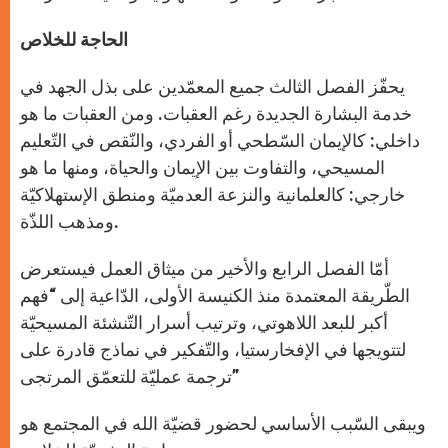
الحاجة للخلاص
يحفّز الفصل الثالث جميع المعمّدين على بذل الجهد في
خدمة البشارة الجديدة رغم العقبات. ومن العقبات ما هو
داخلي: كالإيمان السّطحي أو الفردي، والنّقص في التّعليم
المسيحي، والتفاوت بين الإيمان والحياة، ومنها ما هو
خارجي: كالعلمانية والنزعة العدميّة ومنطق الإستهلاكيّة
ومذهب اللذّة.
أمّا الفصل الرابع والأخير من ميثاق العمل فيستعرض
الطّريقة المعتمدة منذ الكنيسة الأولى، الدّاعية إلى “فهم
أكبر للبعد اللاهوتي، وترتيب أسرار التّنشئة المسيحيّة
لتتويجها في الإفخارستيا، والتّفكير في نماذج قادرة على
ترجمة عمليّة للتعمّق المرتجى”
ويبقى السّبب الأساسي لحضور قضيّة الله في المجتمع هو