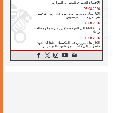
الاجتماع الشهري للمطارنة الموارنة
06.08.2026
الكاردينال روسي: زيارة البابا لاوُن إلى الأرجنتين
هي تكريم للبابا فرنسيس
06.08.2026
زيارة البابا إلى البيرو ستكون زمن نعمة ومصالحة
ورجاء
06.08.2026
الكاردينال بارولين في المكسيك: علينا أن نكون
حاضرين إلى جانب المهمشين والمهاجرين
والأجانب
06.08.2026
البابا لاوُن الرابع عشر للشباب في أسيزي:
"أوروبا والعالم يبحثان اليوم عن قديسين جُدد
فيكم"
06.08.2026
البابا في أسيزي يتحدث إلى الشباب المشاركين
في لقاء الشباب الفرنسيسكاني
06.08.2026
البابا لاوُن الرابع عشر يبرق معزيا بوفاة
الكاردينال جوليو دوارتي لانغا
05.08.2026
في مقابلته العامة مع المؤمنين البابا لاوُن الرابع
عشر يواصل الحديث عن الدستور في الليتورجيا