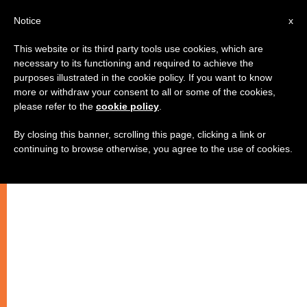
AR
Notice
x
This website or its third party tools use cookies, which are
necessary to its functioning and required to achieve the
purposes illustrated in the cookie policy. If you want to know
البشارة الجديدة، دعوة إلى الفرح
more or withdraw your consent to all or some of the cookies,
please refer to the
cookie policy
.
المسيحي
By closing this banner, scrolling this page, clicking a link or
continuing to browse otherwise, you agree to the use of cookies.
وثيقة عمل سينودس 2012