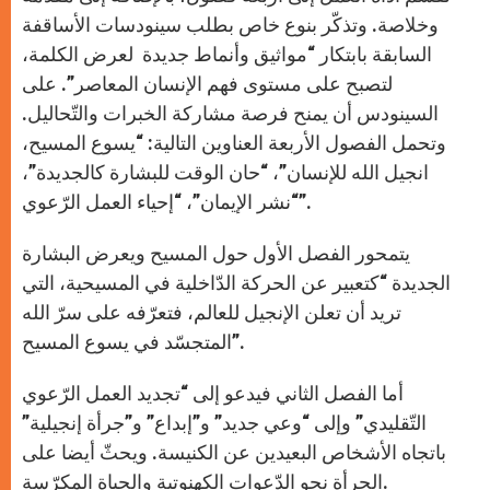
وخلاصة. وتذكّر بنوع خاص بطلب سينودسات الأساقفة
السابقة بابتكار “مواثيق وأنماط جديدة لعرض الكلمة،
لتصبح على مستوى فهم الإنسان المعاصر”. على
السينودس أن يمنح فرصة مشاركة الخبرات والتّحاليل.
وتحمل الفصول الأربعة العناوين التالية: “يسوع المسيح،
انجيل الله للإنسان”، “حان الوقت للبشارة كالجديدة”،
“نشر الإيمان”، “إحياء العمل الرّعوي”.
يتمحور الفصل الأول حول المسيح ويعرض البشارة
الجديدة “كتعبير عن الحركة الدّاخلية في المسيحية، التي
تريد أن تعلن الإنجيل للعالم، فتعرّفه على سرّ الله
المتجسّد في يسوع المسيح”.
أما الفصل الثاني فيدعو إلى “تجديد العمل الرّعوي
التّقليدي” وإلى “وعي جديد” و”إبداع” و”جرأة إنجيلية”
باتجاه الأشخاص البعيدين عن الكنيسة. ويحثّ أيضا على
الجرأة نحو الدّعوات الكهنوتية والحياة المكرّسة.