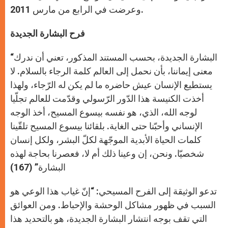
وعرضت في الرابع من مارس 2011.
فرح البشارة الجديدة
“البشارة الجديدة، بحسب المستند المذكور، تعني أن ندرك
معنى إيماننا، بأن نحمل إلى العالم كلمة الرجاء بالسلام. لا
يستطيع الإنسان عيش حاضره ما لم يكن له الرّجاء، ولهذا
أخذت الكنيسة هذا الدّور الرّسولي وقدّمت للعالم تجلّيا
لوجه الله، الذي، هو نفسه بيسوع المسيح، أخذ الوجه
الإنساني وأحبّنا حتى الغاية. بلقائنا بيسوع المسيح تلقّينا
كلمات الحياة الأبدية الموجّهة لكلّ البشر، ولكل إنسان
شخصيّا. ونحن، إن وعينا ذلك أم لا، فعصرنا بحاجة لهذه
البشارة” (167)
تدعو الوثيقة إلى الفرح المسيحي: “إنّ غياب هذا الوعي هو
السبب في ظهور مشاكل الوحشة والإحباط. ومن العوائق
التي تقف بوجه انتشار البشارة الجديدة، هو بالتحديد هذا