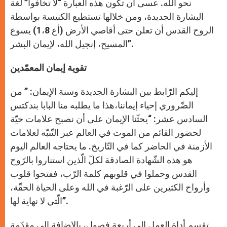
نحو الله. عسى أن تكون هذه العبارة “لا تخافوا” لغة
البشارة الجديدة، ومن خلالها تستطيع الكنيسة بواسطة
الروح القدس أن تعلن حتى أقاصي الأرض (أع 1،8) يسوع
المسيح، إنجيل الله، لإيمان البشر”.
تقوية إيمان المعمّدين
إليكم الرّابط بين البشارة الجديدة وسنة الإيمان: ” من
الضّروري إحياء إيماننا،هذا ما يطلبه منا البابا بندكتس
السادس عشر: “يحثّنا الإيمان على أن نصبح علامات حيّة
لحضور القائم من الموت في العالم عبر التّنبّه لعلامات
الأزمنة في الحاضر كما في التّاريخ. ما يحتاجه العالم اليوم
هو هذه الشّهادة الصادقة لكلّ الّذين استناروا بالرّوح
القدس وحملوا في قلوبهم كلمة الرّب، ففتحوا قلوب
وأرواح الكثيرين على الرّغبة في الله وعلى الحياة الحقّة،
الّتي لا نهاية لها”.
تقسم أداة العمل إلى أربعة فصول، بالإضافة إلى مقدّمة