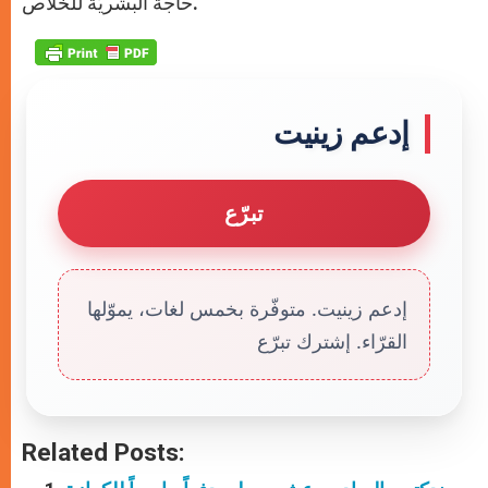
حاجة البشريّة للخلاص.
إدعم زينيت
تبرّع
إدعم زينيت. متوفّرة بخمس لغات، يموّلها
القرّاء. إشترك تبرّع
Related Posts: