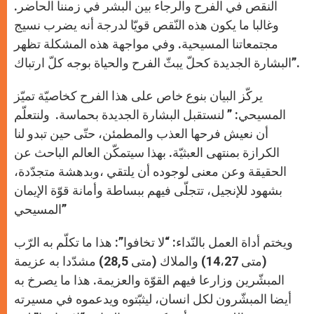
النقص في الفرح والرجاء بين البشر في زمننا الحاضر.
وغالبا ما يكون هذه النّقص قويّا لدرجة أنه يضرب نسيج
مجتمعاتنا المسيحية. وفي مواجهة هذه المشكلة تظهر
البشارة الجديدة كحلّ يبثّ الفرح والحياة بوجه كلّ ارتباك”.
يركّز البيان بنوع خاص على هذا الفرح كخاصيّة تميّز
المسيحي: ” لنستقبل البشارة الجديدة بحماسة. ولنتعلّم
أن نعيش فرحها العذب والمطمئن، حتّى حين تبدو لنا
الكرازة بمنتهى العبثيّة. بهذا سيتمكّن العالم الباحث عن
الحقيقة وعن معنى لوجوده أن يلتقي ،وبدهشة متجدّدة،
بشهود للإنجيل، تتجلّى فيهم ببساطة وأمانة قوّة الإيمان
المسيحي”
ويختم أداة العمل بالنّداء: “لا تخافوا”: هذا ما تكلّم به الرّب
(متى 14،27) والملاك (متى 28,5) مشدّدا به عزيمة
المبشّرين وزارعا فيهم القوّة والعزيمة. هذا ما يصرخ به
أيضا المبشّرون لكل انسان، ليثبّتوه ويدعموه في مسيرته