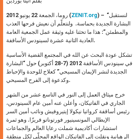
بقلم أنيتا بوردين
p
e
k
r
) – “لنستقبل
ZENIT.org
روما، الجمعة 22 يونيو 2012 (
البشارة الجديدة بحماسة. ولنتعلّم أن نعيش فرحها العذب
والمطمئن”: هذا ما تحثنا عليه وثيقة عمل الجمعية العامة
العادية الثانية عشرة لسينودس الأساقفة.
تشكل عودة البحث عن الله في المجتمع القضية الأساسية
في سينودس الأساقفة 2012 (7-28 أكتوبر) حول “البشارة
الجديدة لنشر الإيمان المسيحي” كعلاج للوحدة والإحباط
وكدعوة إلى الفرح المسيحي.
خرج ميثاق العمل إلى النور في التاسع عشر من الشهر
الجاري في الفاتيكان، وأعلن عنه أمين عام السينودس،
رئيس أساقفة كرواتيا نيكولا إيتيروفيش ونائب أمين السر
الإيطالي المونسينيور فورتوناتو فريزّا. وهو ثمرة
استشارات أكاديمية شملت رعايا العالم والجماعات
الرهبانية ونقلت إلى الفاتيكان الواقع المحلّي لكل منطقة