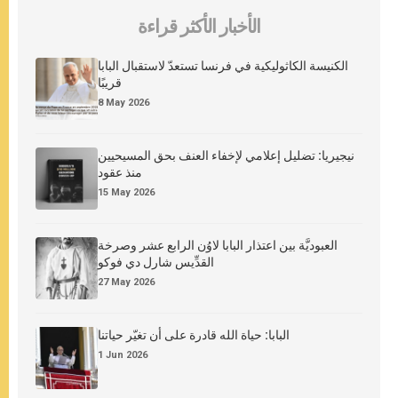
الأخبار الأكثر قراءة
الكنيسة الكاثوليكية في فرنسا تستعدّ لاستقبال البابا
قريبًا
8 May 2026
نيجيريا: تضليل إعلامي لإخفاء العنف بحق المسيحيين
منذ عقود
15 May 2026
العبوديَّة بين اعتذار البابا لاوُن الرابع عشر وصرخة
القدِّيس شارل دي فوكو
27 May 2026
البابا: حياة الله قادرة على أن تغيّر حياتنا
1 Jun 2026