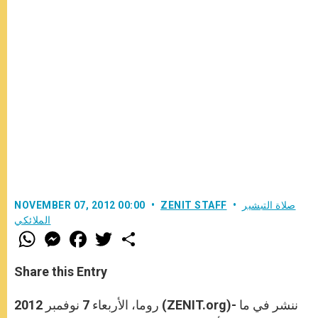
صلاة التبشير
ZENIT STAFF
NOVEMBER 07, 2012 00:00
الملائكي
W
M
F
T
S
h
e
a
w
h
a
s
c
i
a
t
s
e
t
r
Share this Entry
s
e
b
t
e
A
n
o
e
p
g
o
r
روما، الأربعاء 7 نوفمبر 2012 (ZENIT.org)- ننشر في ما
p
e
k