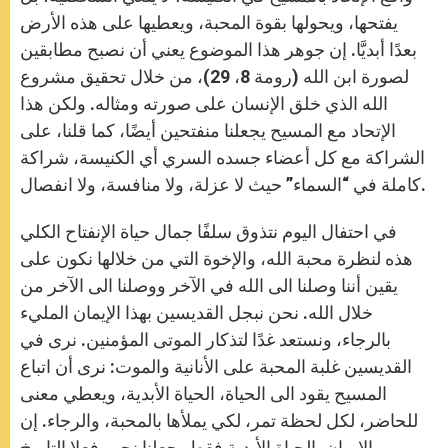
يفتحها، ويحولها بقوة المحبة، ويعطيها على هذه الأرض
بعدًا أبديَّا. إن جوهر هذا الموضوع يعني أن نصبح مطابقين
لصورة ابن الله (رومة 8، 29)، من خلال تحقيق مشروع
الله الذي خلق الإنسان على صورته ومثاله. ولكن هذا
الإتحاد مع المسيح يجعلنا منفتحين أيضًا، كما قلنا، على
الشراكة مع كل أعضاء جسده السري أي الكنيسة، شراكة
كاملة في “السماء” حيث لا عزلة، ولا منافسة، ولا انفصال.
في احتفال اليوم نتذوق سلفًا جمال حياة الإنفتاح الكلي
هذه لنظرة محبة الله، والإخوة التي من خلالها نكون على
يقين أننا وصلنا الى الله في الآخر ووصلنا الى الآخر من
خلال الله. نحن نبجل القديسين بهذا الإيمان المليء
بالرجاء، ونستعد غدًا لتذكار الموتى المؤمنين. نرى في
القديسين غلبة المحبة على الأنانية والموت: نرى أن اتباع
المسيح يقود الى الحياة، الحياة الأبدية، ويعطي معنى
للحاضر، لكل لحظة تمر، لكي يملأها بالمحبة، والرجاء. إن
الإيمان بالحياة الأبدية فقط يجعلنا نحب فعلا التاريخ