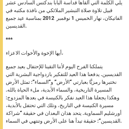
r
يلي الكلمة التي ألقاها قداسة البابا بندكتس السادس عشر
قبيل تلاوة صلاة التبشير الملائكي من نافذة مكتبه في
الفاتيكان، نهار الخميس 1 نوفمبر 2012 بمناسبة عيد جميع
القديسين.
***
أيها الإخوة والأخوات الاعزاء،
يتملكنا الفرح اليوم لأننا التقينا للإحتفال بعيد جميع
القديسين. يدفعنا هذا العيد للتفكير بازدواجية البشرية التي
نختبرها رمزيًّا بعبارتي “الأرض” و”السماء”: تمثل الأرض
المسيرة التاريخية، والسماء الأبدية، ملء الحياة بالله.
وهكذا يجعلنا هذا العيد نفكر بالكنيسة في بعدها المزدوج:
مسيرة الكنيسة في التاريخ، وتلك التي تحتفل بالأبدية،
أورشليم السماوية. يتحد هذان البعدان في حقيقة “شراكة
القديسين”: حقيقة تبدأ هنا على الأرض وتنتهي في السماء.