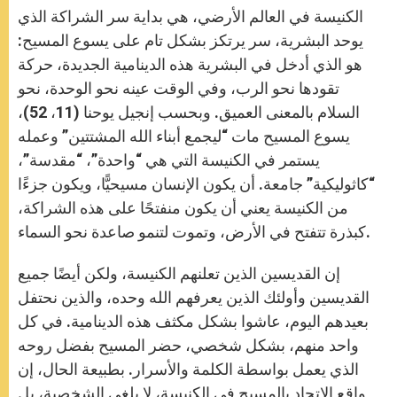
الكنيسة في العالم الأرضي، هي بداية سر الشراكة الذي
يوحد البشرية، سر يرتكز بشكل تام على يسوع المسيح:
هو الذي أدخل في البشرية هذه الدينامية الجديدة، حركة
تقودها نحو الرب، وفي الوقت عينه نحو الوحدة، نحو
السلام بالمعنى العميق. وبحسب إنجيل يوحنا (11، 52)،
يسوع المسيح مات “ليجمع أبناء الله المشتتين” وعمله
يستمر في الكنيسة التي هي “واحدة”، “مقدسة”،
“كاثوليكية” جامعة. أن يكون الإنسان مسيحيًّا، ويكون جزءًا
من الكنيسة يعني أن يكون منفتحًا على هذه الشراكة،
كبذرة تتفتح في الأرض، وتموت لتنمو صاعدة نحو السماء.
إن القديسين الذين تعلنهم الكنيسة، ولكن أيضًا جميع
القديسين وأولئك الذين يعرفهم الله وحده، والذين نحتفل
بعيدهم اليوم، عاشوا بشكل مكثف هذه الدينامية. في كل
واحد منهم، بشكل شخصي، حضر المسيح بفضل روحه
الذي يعمل بواسطة الكلمة والأسرار. بطبيعة الحال، إن
واقع الإتحاد بالمسيح في الكنيسة، لا يلغي الشخصية، بل