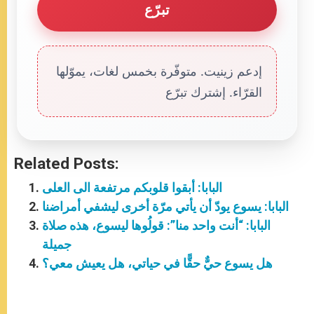
تبرّع
إدعم زينيت. متوفّرة بخمس لغات، يموّلها
القرّاء. إشترك تبرّع
Related Posts:
البابا: أبقوا قلوبكم مرتفعة الى العلى
البابا: يسوع يودّ أن يأتي مرّة أخرى ليشفي أمراضنا
البابا: “أنت واحد منا”: قولُوها ليسوع، هذه صلاة
جميلة
هل يسوع حيٌّ حقًّا في حياتي، هل يعيش معي؟