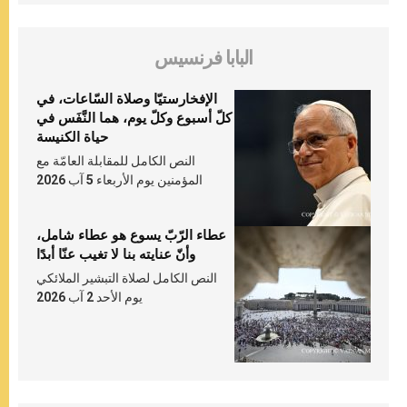
البابا فرنسيس
الإفخارستيّا وصلاة السّاعات، في
كلّ أسبوع وكلّ يوم، هما النَّفَس في
حياة الكنيسة
النص الكامل للمقابلة العامّة مع
المؤمنين يوم الأربعاء 5 آب 2026
عطاء الرّبّ يسوع هو عطاء شامل،
وأنّ عنايته بنا لا تغيب عنّا أبدًا
النص الكامل لصلاة التبشير الملائكي
يوم الأحد 2 آب 2026