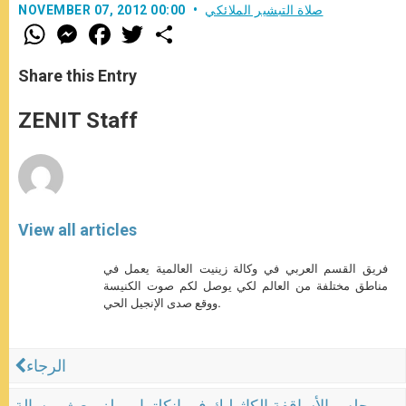
صلاة التبشير الملائكي
NOVEMBER 07, 2012 00:00
W
M
F
T
S
h
e
a
w
h
a
s
c
i
a
t
s
e
t
r
Share this Entry
s
e
b
t
e
A
n
o
e
p
g
o
r
ZENIT Staff
p
e
k
r
View all articles
فريق القسم العربي في وكالة زينيت العالمية يعمل في
مناطق مختلفة من العالم لكي يوصل لكم صوت الكنيسة
ووقع صدى الإنجيل الحي.
الرجاء
مجلس الأساقفة الكاثوليك في إنكلترا وويلز يبعث برسالة