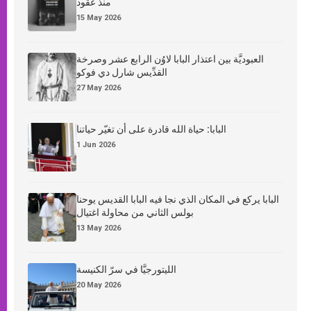
منذ عقود
15 May 2026
العبوديَّة بين اعتذار البابا لاوُن الرابع عشر وصرخة
القدِّيس شارل دي فوكو
27 May 2026
البابا: حياة الله قادرة على أن تغيّر حياتنا
1 Jun 2026
البابا يركع في المكان الذي نجا فيه البابا القديس يوحنا
بولس الثاني من محاولة اغتيال
13 May 2026
الليتورجيَّا في سرّ الكنيسة
20 May 2026