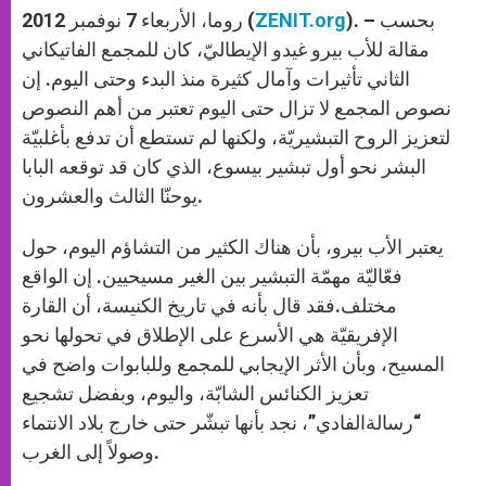
). – بحسب
ZENIT.org
روما، الأربعاء 7 نوفمبر 2012 (
مقالة للأب بيرو غيدو الإيطاليّ، كان للمجمع الفاتيكاني
الثاني تأثيرات وآمال كثيرة منذ البدء وحتى اليوم. إن
نصوص المجمع لا تزال حتى اليوم تعتبر من أهم النصوص
لتعزيز الروح التبشيريّة، ولكنها لم تستطع أن تدفع بأغلبيّة
البشر نحو أول تبشير بيسوع، الذي كان قد توقعه البابا
يوحنّا الثالث والعشرون.
يعتبر الأب بيرو، بأن هناك الكثير من التشاؤم اليوم، حول
فعّاليّة مهمّة التبشير بين الغير مسيحيين. إن الواقع
مختلف.فقد قال بأنه في تاريخ الكنيسة، أن القارة
الإفريقيّة هي الأسرع على الإطلاق في تحولها نحو
المسيح، وبأن الأثر الإيجابي للمجمع وللبابوات واضح في
تعزيز الكنائس الشابّة، واليوم، وبفضل تشجيع
“رسالةالفادي”، نجد بأنها تبشّر حتى خارج بلاد الانتماء
وصولاً إلى الغرب.