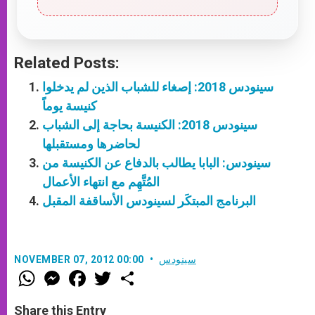
Related Posts:
سينودس 2018: إصغاء للشباب الذين لم يدخلوا
كنيسة يوماً
سينودس 2018: الكنيسة بحاجة إلى الشباب
لحاضرها ومستقبلها
سينودس: البابا يطالب بالدفاع عن الكنيسة من
المُتَّهِم مع انتهاء الأعمال
البرنامج المبتكَر لسينودس الأساقفة المقبل
سينودس
NOVEMBER 07, 2012 00:00
W
M
F
T
S
h
e
a
w
h
a
s
c
i
a
t
s
e
t
r
Share this Entry