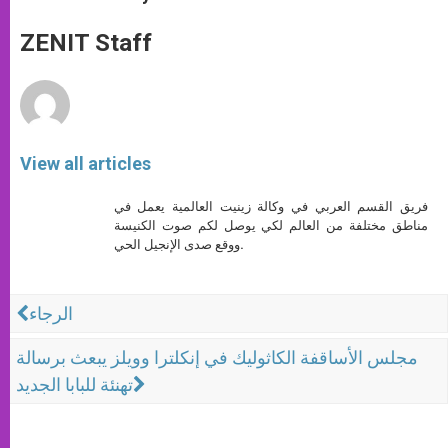
s
e
b
t
e
A
n
o
e
p
g
o
r
ZENIT Staff
p
e
k
r
View all articles
فريق القسم العربي في وكالة زينيت العالمية يعمل في
مناطق مختلفة من العالم لكي يوصل لكم صوت الكنيسة
ووقع صدى الإنجيل الحي.
الرجاء
مجلس الأساقفة الكاثوليك في إنكلترا وويلز يبعث برسالة
تهنئة للبابا الجديد