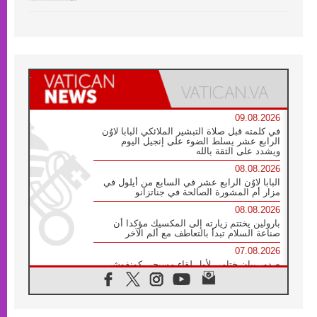
09.08.2026
في كلمته قبل صلاة التبشير الملائكي البابا لاوُن
الرابع عشر يسلط الضوء على إنجيل اليوم
ويشدد على الثقة بالله
08.08.2026
البابا لاوُن الرابع عشر في السابع من أيلول في
مزار أم المشورة الصالحة في جناتزانو
08.08.2026
بارولين يختتم زيارته إلى المكسيك مؤكدا أن
صناعة السلام تبدأ بالتعاطف مع ألم الآخر
07.08.2026
صدور بيان ختامي لأول لقاء مسيحي كونفوشي
بمشاركة الدائرة الفاتيكانية للحوار بين الأديان
07.08.2026
الكاردينال ستورلا: زيارة البابا لاوُن الرابع عشر
ستكون بشرى سارة للأوروغواي بأكملها