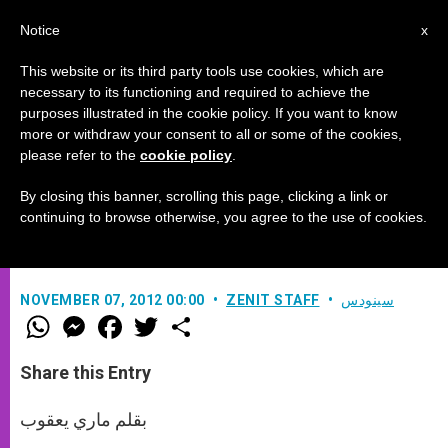
AR
Notice
x
This website or its third party tools use cookies, which are
necessary to its functioning and required to achieve the
purposes illustrated in the cookie policy. If you want to know
تحاليل لنتائج المجمع الفاتيكاني الثاني
more or withdraw your consent to all or some of the cookies,
please refer to the
cookie policy
.
في الكنيسة
By closing this banner, scrolling this page, clicking a link or
continuing to browse otherwise, you agree to the use of cookies.
ثمار ونزاعات المجمع الفاتيكاني الثاني
سينودس
ZENIT STAFF
NOVEMBER 07, 2012 00:00
W
M
F
T
S
h
e
a
w
h
a
s
c
i
a
t
s
e
t
r
Share this Entry
s
e
b
t
e
A
n
o
e
p
g
o
r
بقلم ماري يعقوب
p
e
k
r