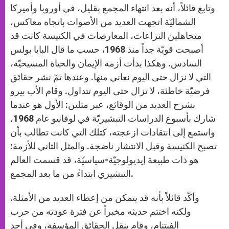
وتابع قائلاً، أنه بعد انتهاء المجمع بقليل، في أوروبا وأميركا
الشماليّة اتجهت العديد من الأصوات باتجاه معاكس،
متجاهلين النزاعات، المعارضات في الكنيسة كانت قد
أصبحت قويّة جداً منذ 1968، حسب ما قال البابا بولس
السادس. وهكذا بدأت أزمة الإيمان والحياة المسيحيّة،
التي لا نزال حتى اليوم نعاني منها. وعندها تمّ نشر حقائق
فرضيّة خاطئة، لا تزال حتى اليوم تتداول. وقام الأب بيرو
بشرح العديد من الوقائع، عبر مثلين: الأول هو عندما
شارك بأسبوع الدراسات التبشيريّة في لوفانيو عام 1968،
واستمع إلى انتقادات ازعجته، كتلك التي كانت تطالب بأن
تصبح الكنيسة وقبل الانتشار ناضجة. والمثل الثاني للأزمة:
هو ذات طبيعة إيديولوجيّة-سياسيّة، قد قسمت العالم
التبشيري ابتداءً من ما بعد المجمع.
وأكّد قائلاً بأنه قد يتمكن من إعطاء العديد من الأمثلة.
ولكنه اختتم حديثه مخبراً عن فترة عودته من حرب
الفيتنام، وقام بنقل الحقائق المؤسفة، وفي أحد