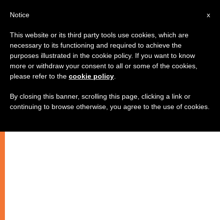
AR
Notice
x
This website or its third party tools use cookies, which are
necessary to its functioning and required to achieve the
purposes illustrated in the cookie policy. If you want to know
الكنيسة ليست عدوّة الحداثة
more or withdraw your consent to all or some of the cookies,
please refer to the
cookie policy
.
By closing this banner, scrolling this page, clicking a link or
مشروع قانون الزواج الفرنسيّ المتعلّق
continuing to browse otherwise, you agree to the use of cookies.
بمثليّ الجنس