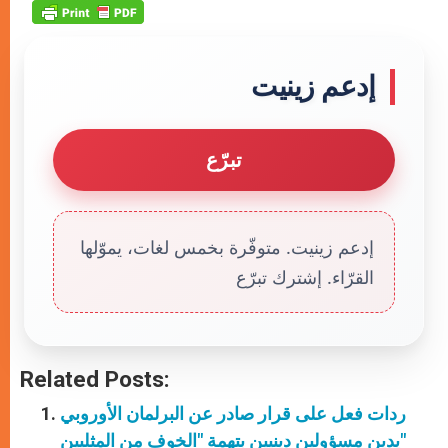
إدعم زينيت
تبرّع
إدعم زينيت. متوفّرة بخمس لغات، يموّلها
القرّاء. إشترك تبرّع
Related Posts:
ردات فعل على قرار صادر عن البرلمان الأوروبي
يدين مسؤولين دينيين بتهمة "الخوف من المثليين"