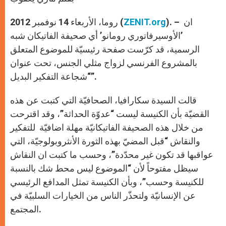
p
e
k
r
). – ان
ZENIT.org
روما، الأربعاء 14 نوفمبر 2012 (
’الأوسيرفاتوري رومانو’ أي صحيفة الفاتيكان شبه
الرسمية، قد كرّست صفحة رئيسيّة للموضوع المتعلق
بالمشروع الفرنسي لزواج مثلي الجنس، تحت عنوان
“شجاعة التفكير البديل”.
قالت السيدة سكارافيا، الصحافيّة التي كتبت عن هذه
القضيّة بأن الكنيسة ليست “عدوّة الحداثة”، وقد اقترحت
من خلال هذه الصحيفة الفاتيكانيّة مهلة اضافيّة للتفكير
والنقاش “قبل المضيّ بهذه الثورة الأنثروبولوجيّة، التي
عواقبها قد تكون غير محدّدة”، وحسب ما كتبت ان النقاش
سيظل مفتوحاً لأن “الموضوع ليس محط شك بالنسبة
للكنيسة وحسب”، وبأن الكنيسة تمثل المدافع الرئيسي
عن الإنسانيّة ولتحذّر الناس من الخيارات السلبيّة في
المجتمع.