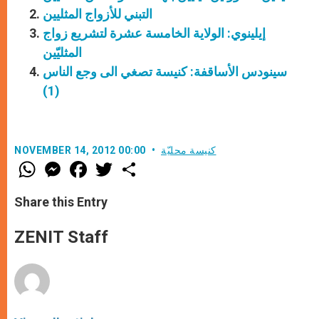
التبني للأزواج المثليين
إيلينوي: الولاية الخامسة عشرة لتشريع زواج
المثليّين
سينودس الأساقفة: كنيسة تصغي الى وجع الناس
(1)
كنيسة محليّة
NOVEMBER 14, 2012 00:00
W
M
F
T
S
h
e
a
w
h
a
s
c
i
a
t
s
e
t
r
Share this Entry
s
e
b
t
e
A
n
o
e
p
g
o
r
ZENIT Staff
p
e
k
r