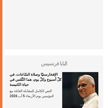
البابا فرنسيس
الإفخارستيّا وصلاة السّاعات، في
كلّ أسبوع وكلّ يوم، هما النَّفَس في
حياة الكنيسة
النص الكامل للمقابلة العامّة مع
المؤمنين يوم الأربعاء 5 آب 2026