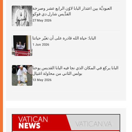
العبوديَّة بين اعتذار البابا لاوُن الرابع عشر وصرخة
القدِّيس شارل دي فوكو
27 May 2026
البابا: حياة الله قادرة على أن تغيّر حياتنا
1 Jun 2026
البابا يركع في المكان الذي نجا فيه البابا القديس يوحنا
بولس الثاني من محاولة اغتيال
13 May 2026