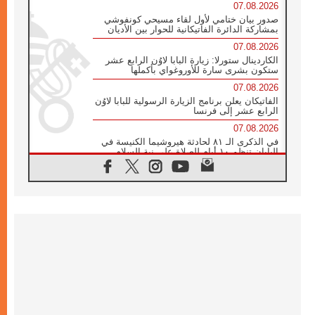
07.08.2026
صدور بيان ختامي لأول لقاء مسيحي كونفوشي
بمشاركة الدائرة الفاتيكانية للحوار بين الأديان
07.08.2026
الكاردينال ستورلا: زيارة البابا لاوُن الرابع عشر
ستكون بشرى سارة للأوروغواي بأكملها
07.08.2026
الفاتيكان يعلن برنامج الزيارة الرسولية للبابا لاوُن
الرابع عشر إلى فرنسا
07.08.2026
في الذكرى الـ ٨١ لحادثة هيروشيما الكنيسة في
اليابان تنظم ١٠ أيام للصلاة على نية السلام
07.08.2026
الكنيسة في الأوروغواي: زيارة البابا ستعزز
الإيمان والرجاء
06.08.2026
الاجتماع الشهري للمطارنة الموارنة
06.08.2026
الكاردينال روسي: زيارة البابا لاوُن إلى الأرجنتين
هي تكريم للبابا فرنسيس
06.08.2026
زيارة البابا إلى البيرو ستكون زمن نعمة ومصالحة
ورجاء