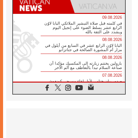
09.08.2026
في كلمته قبل صلاة التبشير الملائكي البابا لاوُن
الرابع عشر يسلط الضوء على إنجيل اليوم
ويشدد على الثقة بالله
08.08.2026
البابا لاوُن الرابع عشر في السابع من أيلول في
مزار أم المشورة الصالحة في جناتزانو
08.08.2026
بارولين يختتم زيارته إلى المكسيك مؤكدا أن
صناعة السلام تبدأ بالتعاطف مع ألم الآخر
07.08.2026
صدور بيان ختامي لأول لقاء مسيحي كونفوشي
بمشاركة الدائرة الفاتيكانية للحوار بين الأديان
07.08.2026
الكاردينال ستورلا: زيارة البابا لاوُن الرابع عشر
ستكون بشرى سارة للأوروغواي بأكملها
07.08.2026
الفاتيكان يعلن برنامج الزيارة الرسولية للبابا لاوُن
الرابع عشر إلى فرنسا
07.08.2026
في الذكرى الـ ٨١ لحادثة هيروشيما الكنيسة في