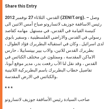
a
s
c
i
a
t
s
e
t
r
Share this Entry
s
e
b
t
e
A
n
o
e
p
g
o
r
القدس، الثلاثاء 27 نوفمبر 2012 (ZENIT.org). – وصل
p
e
k
r
رئيس الاساقفة جوزيف لاتساروتو صباح أمس الاثنين الى
كنيسة القيامة في القدس، في مستهل مهامه كقاصد
رسولي في القدس والاراضي الفلسطينية ، وسفير بابوي
لدى اسرائيل . وكان في استقباله البطريرك فؤاد الطوال ،
بطريرك القدس للاتين، والاب بيير بييتسابيلا ، حارس
الاماكن المقدسة ، وممثلون عن مختلف الكنائس في
القدس ، وقد نقل لنا الأب رفعت بدر، مدير موقع أبونا،
تفاصيل خطاب البطريرك باسم البطريركية اللاتينية
والكنائس في الارض المقدسة.
* * *
صاحب السيادة رئيس الأساقفة جوزيف لاتساروتو