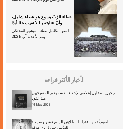
عطاء الرّبّ يسوع هو عطاء شامل،
وأنّ عنايته بنا لا تغيب عنّا أبدًا
النص الكامل لصلاة التبشير الملائكي
يوم الأحد 2 آب 2026
الأخبار الأكثر قراءة
نيجيريا: تضليل إعلامي لإخفاء العنف بحق المسيحيين
منذ عقود
15 May 2026
العبوديَّة بين اعتذار البابا لاوُن الرابع عشر وصرخة
القدِّيس شارل دي فوكو