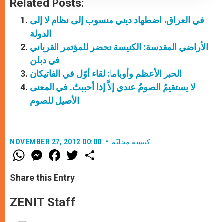
Related Posts:
في العراق، اضطهاد ديني منسوب إلى نظام لا إلى
الدولة
الأراضي المقدسة: الكنيسة تحضر للمؤتمر القرباني
في دبلن
الحبر الأعظم وأوباما: لقاء أوّل في الفاتيكان
لا يستقيمُ الصومُ عندي إلاَّ إذا أحببتُ. في المعنى
الأصيل للصوم
كنيسة محليّة
NOVEMBER 27, 2012 00:00
W
M
F
T
S
h
e
a
w
h
a
s
c
i
a
t
s
e
t
r
Share this Entry
s
e
b
t
e
A
n
o
e
p
g
o
r
ZENIT Staff
p
e
k
r