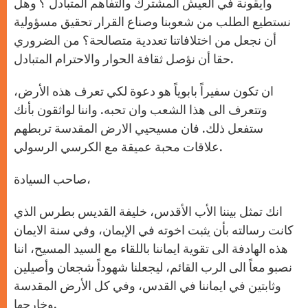
وأيقونة في العيش المشترك والتفاهم المتبادل ؟ وهل
نستطيع الطلب من شعوبنا وصناع القرار تحقيق مسؤولية
أن نجعل من اختلافاتنا تعددية متصالحة؟ من الضروري
حقا أن نؤصل ثقافة الحوار والاحترام المتبادل.
ان تكون سفيراً بابوياً هو دعوة لكي تعرف هذه الأرض،
وتتعرف الى هذا الشعب وان تحبه. واننا لواثقون بأنك
ستفعل ذلك. فان مسيحيي الارض المقدسة تربطهم
علاقات محبة عميقة مع الكرسي الرسولي.
صاحب السيادة،
انك تمثل بيننا الأب الأقدس، خليفة القديس بطرس الذي
كانت رسالته بأن يثبت اخوته في الإيمان، وفي سنة الايمان
هذه الهادفة الى تقوية ايماننا باللقاء مع السيد المسيح، اننا
نصبو معاً الى الرب القائم، ليجعلنا شهوداً شجعان وأصيلين
وثابتين في ايماننا في القدس، وفي كل الأرض المقدسة
وخارجها.