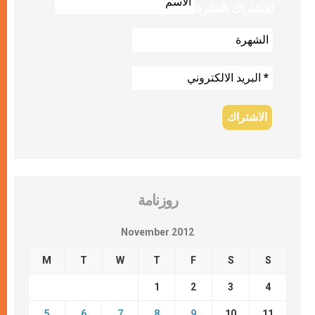
للاشتراك بالنشرة
روزنامة
November 2012
M
T
W
T
F
S
S
1
2
3
4
5
6
7
8
9
10
11