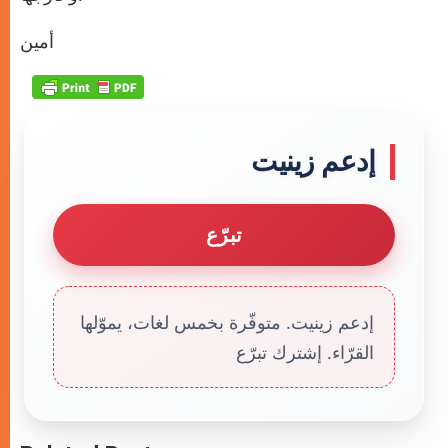
أمين
إدعم زينيت
تبرّع
إدعم زينيت. متوفّرة بخمس لغات، يموّلها
القرّاء. إشترك تبرّع