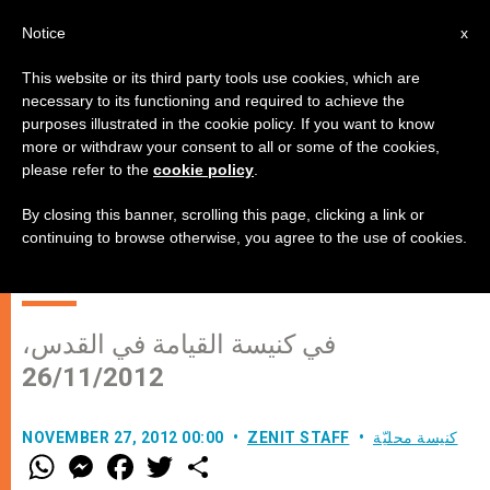
AR
Notice
x
This website or its third party tools use cookies, which are
necessary to its functioning and required to achieve the
purposes illustrated in the cookie policy. If you want to know
كلمة البطريرك فؤاد الطوال، بطريرك
more or withdraw your consent to all or some of the cookies,
please refer to the
cookie policy
.
القدس للاتين، في استقبال السفير
البابوي والقاصد الرسولي جوزيف
By closing this banner, scrolling this page, clicking a link or
continuing to browse otherwise, you agree to the use of cookies.
لاتساروتو
في كنيسة القيامة في القدس،
26/11/2012
كنيسة محليّة
ZENIT STAFF
NOVEMBER 27, 2012 00:00
W
M
F
T
S
h
e
a
w
h