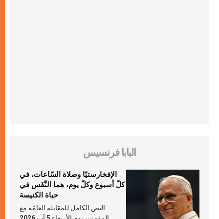
البابا فرنسيس
الإفخارستيّا وصلاة السّاعات، في
كلّ أسبوع وكلّ يوم، هما النَّفَس في
حياة الكنيسة
النص الكامل للمقابلة العامّة مع
المؤمنين يوم الأربعاء 5 آب 2026