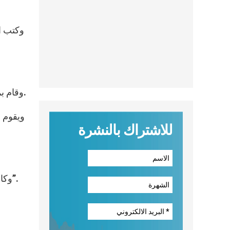
وكتب ال
وقام بمعاونة البابا في إرسال التغريدة تداوس جونس، من المجلس الحبري للإتصالات الاجتماعية، وكلير دياز-أوريتز من تويتر.
ويقوم ا
للاشتراك بالنشرة
وكان جواب البابا: “تحاور مع يسوع في الصلاة، إصغ ليسوع الذي يكلمك في الانجيل، تقابل مع يسوع الحاضر في كل معوز”.