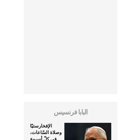
البابا فرنسيس
الإفخارستيّا
وصلاة السّاعات،
في كلّ أسبوع