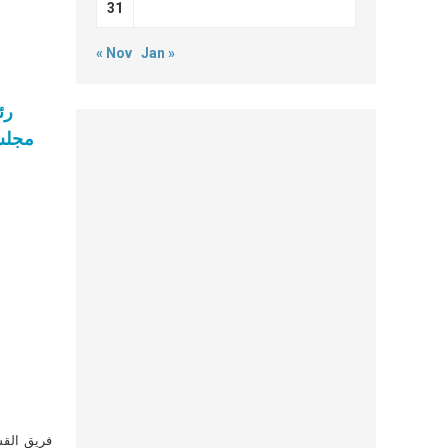
31
« Nov
Jan »
رئ
مجلس 
فريق القس