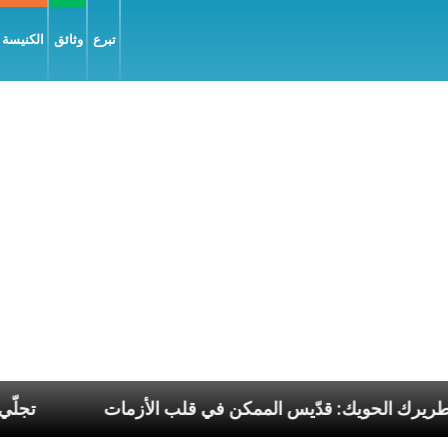
تبرع
وثائق
الكنيسة و
لطوباوي البطريرك الحويك: قدّيس الممكن في قلب الأزمات