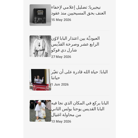
نيجيريا: تضليل إعلامي لإخفاء
العنف بحق المسيحيين منذ عقود
15 May 2026
العبوديَّة بين اعتذار البابا لاوُن
الرابع عشر وصرخة القدِّيس
شارل دي فوكو
27 May 2026
البابا: حياة الله قادرة على أن تغيّر
حياتنا
1 Jun 2026
البابا يركع في المكان الذي نجا فيه
البابا القديس يوحنا بولس الثاني
من محاولة اغتيال
13 May 2026