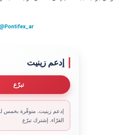
@Pontifex_ar
إدعم زينيت
تبرّع
إدعم زينيت. متوفّرة بخمس لغا
القرّاء. إشترك تبرّع