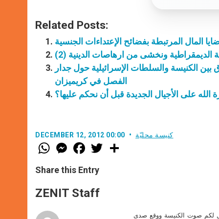
Related Posts:
ضايا المال المرتبطة بفضائح الإعتداءات الجنسية
 الديمقراطية ونخشى من ارهاصات الدينية (2)
ق بين الكنيسة والسلطات الإسرائيلية حول جدار
الفصل في كريميزان
لله على الأجيال الجديدة قبل أن نحكم عليها؟
كنيسة محليّة
DECEMBER 12, 2012 00:00
W
M
F
T
S
h
e
a
w
h
a
s
c
i
a
t
s
e
t
r
Share this Entry
s
e
b
t
e
A
n
o
e
p
g
o
r
ZENIT Staff
p
e
k
r
صل لكم صوت الكنيسة ووقع صدى