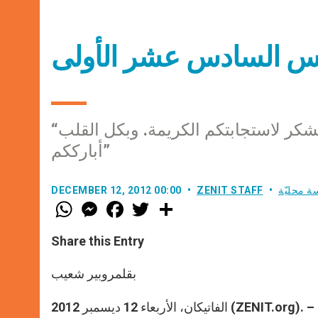
تس السادس عشر الأولى
“الأصدقاء الأعزاء، بفرح أنضم لكم عبر تويتر. كل الشكر لاستجابتكم الكريمة. وبكل القلب
أبارككم”
ة محليّة
ZENIT STAFF
DECEMBER 12, 2012 00:00
W
M
F
T
S
h
e
a
w
h
a
s
c
i
a
t
s
e
t
r
Share this Entry
s
e
b
t
e
A
n
o
e
p
g
o
r
بقلمروبير شعيب
p
e
k
r
الفاتيكان، الأربعاء 12 ديسمبر 2012 (ZENIT.org). – في ختام المقابلة العامة وبعد البركة قام البابا بـ “تغريدته” الأولى على