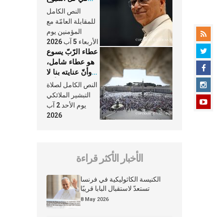
وكلّ يوم، هما
النص الكامل
النَّفَس في حياة
للمقابلة العامّة مع
الكنيسة
المؤمنين يوم
الأربعاء 5 آب 2026
عطاء الرّبّ يسوع
هو عطاء شامل،
وأنّ عنايته بنا لا
تغيب عنّا أبدًا
النص الكامل لصلاة
التبشير الملائكي
يوم الأحد 2 آب
2026
الأخبار الأكثر قراءة
الكنيسة الكاثوليكية في فرنسا
تستعدّ لاستقبال البابا قريبًا
8 May 2026