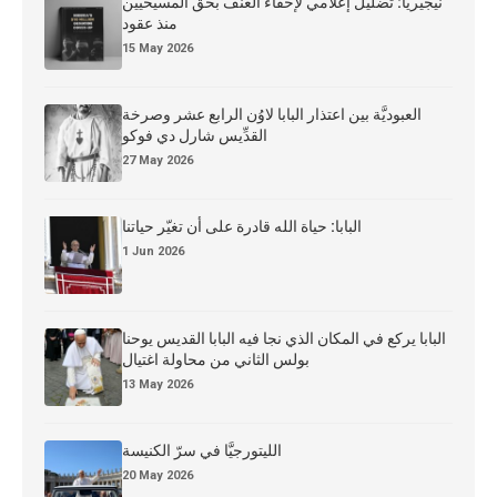
نيجيريا: تضليل إعلامي لإخفاء العنف بحق المسيحيين
منذ عقود
15 May 2026
العبوديَّة بين اعتذار البابا لاوُن الرابع عشر وصرخة
القدِّيس شارل دي فوكو
27 May 2026
البابا: حياة الله قادرة على أن تغيّر حياتنا
1 Jun 2026
البابا يركع في المكان الذي نجا فيه البابا القديس يوحنا
بولس الثاني من محاولة اغتيال
13 May 2026
الليتورجيَّا في سرّ الكنيسة
20 May 2026