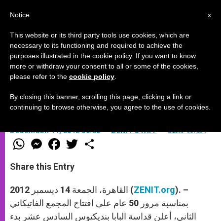
AR
Notice
x
This website or its third party tools use cookies, which are
necessary to its functioning and required to achieve the
purposes illustrated in the cookie policy. If you want to know
الغفرانات وسنة الإيمان
more or withdraw your consent to all or some of the cookies,
please refer to the
cookie policy
.
By closing this banner, scrolling this page, clicking a link or
بقلم الأب هاني باخوم
continuing to browse otherwise, you agree to the use of cookies.
أحداث خاصة
ZENIT STAFF
DECEMBER 14, 2012 00:00
W
M
F
T
S
h
e
a
w
h
a
s
c
i
a
t
s
e
t
r
Share this Entry
s
e
b
t
e
A
n
o
e
p
g
o
r
). –
ZENIT.org
القاهرة، الجمعة 14 ديسمبر 2012 (
p
e
k
r
بمناسبة مرور 50 عام على افتتاح المجمع الفاتيكاني
الثاني، أعلن قداسة البابا بنديكتوس السادس عشر بدء