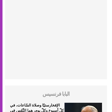
البابا فرنسيس
الإفخارستيّا وصلاة السّاعات، في
كلّ أسبوع وكلّ يوم، هما النَّفَس في