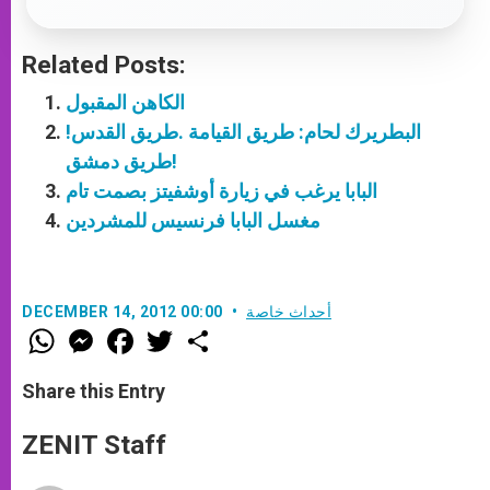
Related Posts:
الكاهن المقبول
البطريرك لحام: طريق القيامة .طريق القدس!
طريق دمشق!
البابا يرغب في زيارة أوشفيتز بصمت تام
مغسل البابا فرنسيس للمشردين
أحداث خاصة
DECEMBER 14, 2012 00:00
W
M
F
T
S
h
e
a
w
h
a
s
c
i
a
t
s
e
t
r
Share this Entry
s
e
b
t
e
A
n
o
e
p
g
o
r
ZENIT Staff
p
e
k
r