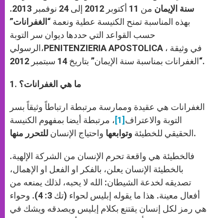
سنة الإيمان
من 11 أكتوبر 2012 إلى 24 نوفمبر 2013.
بهذه المناسبة تمنح الكنيسة عطية ونعمة
“الغفرانات”
حسب القواعد التي حددها ديوان سر التوبة
الرسولي،PENITENZIERIA APOSTOLICA ، في وثيقة
“الغفرانات بمناسبة سنة الإيمان” بتاريخ 14 سبتمبر 2012.
. ما هي الغفرانات؟
1
الغفرانات هي عقيدة وممارسة مرتبطة ارتباطاً وثيقاً بسر
التوبة والاعتراف
[1]
، مرتبطة أيضا بمفهوم الكنيسة
.
الحقيقي للخطيئة
وتوابعها
واحتياج الإنسان
للتحرر منها
فالخطيئة هي واقعة تحرم الإنسان من الشركة الإلهية.
بالخطيئة الإنسان يعلن، بالفكر او الفعل او الإهمال،
تصديقه لخدعة الشيطان: الله لا يحبه، لذلك يمنعه من
أفعال معينة. هذا ما يقوله إبليس لحواء (تك 3: 4). وحواء
هي رمز لكل إنسان يقتنع بكلام إبليس ويصدقه ويشك في