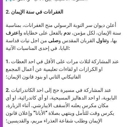
. الغفرانات في سنة الإيمان
2
أعلن ديوان سر التوبة الرسولي منح الغفرانات، بمناسبة
سنة الإيمان، لكل مؤمن،
ندم
بالفعل على خطاياه و
اعترف
بها، و
تناول
القربان المقدس و
صلى
من اجل نيات قداسة
البابا، في إحدى المناسبات الآتية:
1. عند المشاركة لثلاث مرات على الأقل في احد العظات
او الكرازات او لقاءات تعليمية عن أعمال المجمع
الفاتيكاني الثاني او بنود قانون الإيمان؛
2. عند المشاركة في مسيرة حج إلى احد الكاتدرائيات
البابوية، او احد الدهاليز المسيحية، او أي كاتدرائية، او أي
مكان مكرس يعلنه الأسقف الايبارشي. أثناء الزيارة،
يكرس وقت للتأمل وينتهي بصلاة “الأبانا” وإعلان قانون
الإيمان وطلب شفاعة العذراء مريم، والقديسين؛