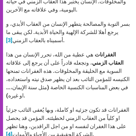
والمخلوقات. الإنسان يختبر هذا العقاب الزمني في حياته
اليومية، وفي علاقاته مع الآخرين.
بسر التوبة والمصالحة يتطهر الإنسان من العقاب الأبدي، و
يرجع أهلا للشركة الإلهية والحياة الأبدية. لكن يبقى ما
.
أسميناه بالعقاب الزمني
[3]
الغفرانات
هي عطية من الله، تحرر الإنسان من هذا
العقاب الزمني
، وتجعله قادراً على أن يرجع إلى علاقاته
السوية مع الخليقة والمخلوقات. هذه الغفرانات تمنحها
الكنيسه للمؤمن التائب بعد ان يظهر صدق نيته واستعداده،
في بعض المناسبات الكنسية الخاصة (مثل سنة الإيمان،…
او غيره).
الغفرانات قد تكون جزئيه او كاملة، وبها يُعفى التائب جزئياً
او كلياً من العقاب الزمني لخطيئته. المؤمن قد يحصل
على هذا الغفران لنفسه او من اجل الراقدين، وهنا تظهر
.
الشركة الحقيقية بين الأحياء والأموات
[4]