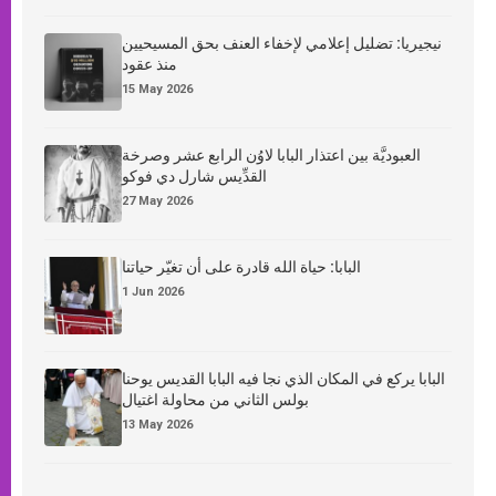
نيجيريا: تضليل إعلامي لإخفاء العنف بحق المسيحيين
منذ عقود
15 May 2026
العبوديَّة بين اعتذار البابا لاوُن الرابع عشر وصرخة
القدِّيس شارل دي فوكو
27 May 2026
البابا: حياة الله قادرة على أن تغيّر حياتنا
1 Jun 2026
البابا يركع في المكان الذي نجا فيه البابا القديس يوحنا
بولس الثاني من محاولة اغتيال
13 May 2026