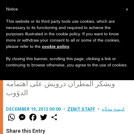
AR
Notice
x
This website or its third party tools use cookies, which are
necessary to its functioning and required to achieve the
purposes illustrated in the cookie policy. If you want to know
مدير منظمة الرؤية العالمية في كندا
more or withdraw your consent to all or some of the cookies,
please refer to the
cookie policy
.
يتفقد أوضاع النازحين السوريين في
زحلة والبقاع
By closing this banner, scrolling this page, clicking a link or
continuing to browse otherwise, you agree to the use of cookies.
ويشكر المطران درويش على اهتمامه
الدؤوب
كنيسة محليّة
ZENIT STAFF
DECEMBER 19, 2012 00:00
W
M
F
T
S
h
e
a
w
h
a
s
c
i
a
t
s
e
t
r
Share this Entry
s
e
b
t
e