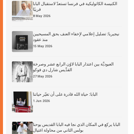
الكنيسة الكاثوليكية في فرنسا تستعدّ لاستقبال البابا
قريبًا
8 May 2026
نيجيريا: تضليل إعلامي لإخفاء العنف بحق المسيحيين
منذ عقود
15 May 2026
العبوديَّة بين اعتذار البابا لاوُن الرابع عشر وصرخة
القدِّيس شارل دي فوكو
27 May 2026
البابا: حياة الله قادرة على أن تغيّر حياتنا
1 Jun 2026
البابا يركع في المكان الذي نجا فيه البابا القديس يوحنا
بولس الثاني من محاولة اغتيال