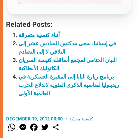
Related Posts:
أنباء كنسية متفرقة
في إسبانيا، سعى بندكتس السادس عشر إلى
التلاقي لا إلى التصادم
البيان الختامي لمجمع أساقفة كنيسة السريان
الكاثوليك الأنطاكية
برنامج زيارة البابا إلى المقبرة العسكرية في
ريديبوليا لمناسبة الذكرى المئوية لاندلاع الحرب
العالمية الأولى
كنيسة محليّة
DECEMBER 19, 2012 00:00
W
M
F
T
S
h
e
a
w
h
a
s
c
i
a