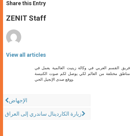
t
s
e
t
r
Share this Entry
s
e
b
t
e
A
n
o
e
p
g
o
r
ZENIT Staff
p
e
k
r
View all articles
فريق القسم العربي في وكالة زينيت العالمية يعمل في
مناطق مختلفة من العالم لكي يوصل لكم صوت الكنيسة
ووقع صدى الإنجيل الحي.
الإجهاض
زيارة الكاردينال ساندري إلى العراق