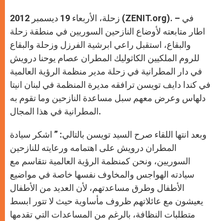
A
n
o
e
p
g
o
r
زحلة، الأربعاء 19 ديسمبر 2012 (ZENIT.org). – في
p
e
k
r
اطار متابعته لأوضاع النازحين السوريين في منطقة زحلة
والبقاع، استقبل راعي ابرشية الفرزل وزحلة والبقاع
للروم الملكيين الكاثوليك المطران عصام يوحنا درويش
في دار المطرانية في زحلة مدير منظمة الرؤية العالمية
في كندا دايف تويسن ترافقه مديرة المنظمة في لبنان انيتا
دلهاس وعرض معهم سبل مساعدة النازحين وما تقوم به
المطرانية في هذا المجال.
وبعد انتها اللقاء صرح السيد تويسن بالتالي: ” اشكر سيادة
المطران درويش على اهتمامه ورعايته للنازحين
السوريين، ونحن كمنظمة الرؤية العالمية نتقاسم مع
سيادته الهواجس والمخاوف نفسها خاصة في مواضيع
الأطفال وطرق مساعدتهم، لأن العديد من الأطفال
يعيشون مع عائلاتهم ظروف مأساوية حيث لا تتور ابسط
متطلبات النظافة، بالرغم من المساعدات التي تقدمها