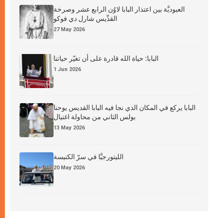
العبوديَّة بين اعتذار البابا لاوُن الرابع عشر وصرخة
القدِّيس شارل دي فوكو
27 May 2026
البابا: حياة الله قادرة على أن تغيّر حياتنا
1 Jun 2026
البابا يركع في المكان الذي نجا فيه البابا القديس يوحنا
بولس الثاني من محاولة اغتيال
13 May 2026
الليتورجيَّا في سرّ الكنيسة
20 May 2026