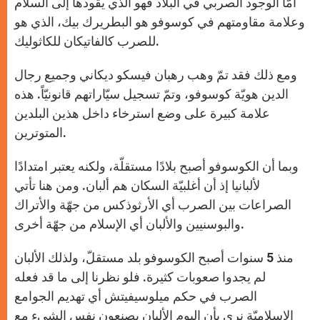
أمّا الوجود الصربي في البلاد فهو الذي يقودها إلى السلام
وعلامة مقاومتهم في كوسوفو هو البطريرك بيك، الذي هو
للصرب كالفاتيكان للكاثوليك.
ومع ذلك فقد تمّ وهب رهبان فيسكو ديكاني وجميع رجال
الدين هويّة كوسوفو، وتمّ تسجيل سيّاراتهم قانونيّاً. هذه
علامة كبيرة على وضع استرخاء داخل هذين البلدين
المتوترين.
وبما أن الكوسوفو أصبح بلادًا مستقلّة، ولكنه يعتبر امتدادًا
لألبانيا إذ أن أغلبيّة السكان هم ألبان. ومن هنا تأتي
الصراعات بين الصرب أي الأرثوذكس من جهّة والأتراك
والبوسنيين والألبان أي الإسلام من جهّة أخرى.
منذ 5 سنوات أصبح الكوسوفو بلد مستقلّ، ولذلك الألبان
لم يجدوا صعوبات كثيرة. فلو نظرنا إلى ما قد فعله
الصرب في حكم ميلوسيفيتش أي تهديم الجوامع
الإسلاميّة نرى بأن اليوم الألبان يصنعون نفس الشيء مع