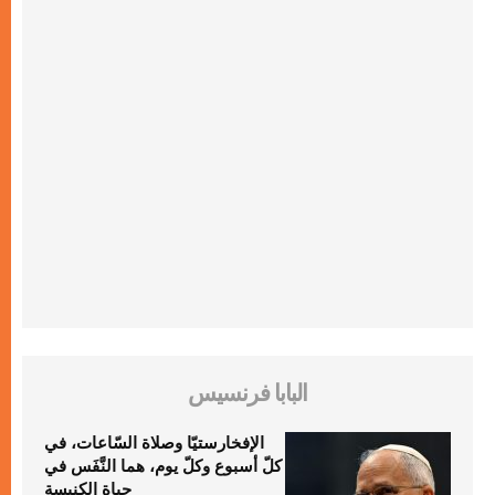
البابا فرنسيس
الإفخارستيّا وصلاة السّاعات، في
كلّ أسبوع وكلّ يوم، هما النَّفَس في
حياة الكنيسة