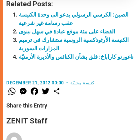
Related Posts:
الصين: الكرسي الرسولي يدعو الى وحدة الكنيسة
عقب رسامة غير شرعية
القضاء على مئة موقع عبادة في سهل نينوى
الكنيسة الأرثوذكسية الروسية ستشارك في ترميم
المزارات السورية
ناغورنو كاراباخ: قلق بشأن الكنائس والأديرة الأرمنيّة
كنيسة محليّة
DECEMBER 21, 2012 00:00
W
M
F
T
S
h
e
a
w
h
a
s
c
i
a
t
s
e
t
r
Share this Entry
s
e
b
t
e
A
n
o
e
p
g
o
r
ZENIT Staff
p
e
k
r