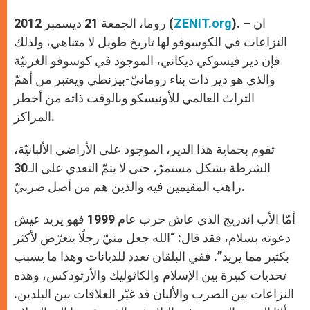
r
). – ان
ZENIT.org
روما، الجمعة 21 ديسمبر 2012 (
النزاعات في الكوسوفو لها تاريخ طويل لا متناهي، ولذلك
فإن دير فيسوكي ديكاني، الموجود في كوسوفو الغربيّة
والذي هو دير ذات بناء رومانيّ-بيزنطي ويعتبر من أهمّ
التراث العالمي للأونيسكو وبالوقت ذاته من أخطر
المراكز.
تقوم بحماية هذا الدير، الموجود على الأراضي الألبانيّة،
الشرطة بشكل مستمرّ، حتى لا يتمّ التعدي على الـ30
راهب المقيمين فيه والذين هم من أصل صربيّ.
أمّا الأب اندريج الذي عاش حرب عام 1999 فهو يريد عيش
دعوته بسلام، فقد قال: “الله جعل منيّ رجلًا يتعرّض لأكثر
بكثير مما يريد”. ففي البلقان تعدد للديانات وهذا ما يسبب
تحديات كبيرة بين الإسلام والكاثوليك والأرثوذكس، وهذه
النزاعات بين الصرب والألبان قد غيّر العلاقات بين البلدين.