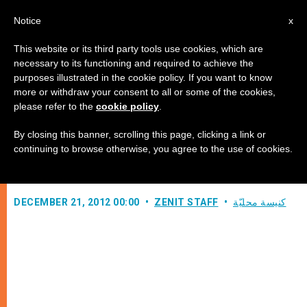
AR
Notice
x
This website or its third party tools use cookies, which are
necessary to its functioning and required to achieve the
purposes illustrated in the cookie policy. If you want to know
الكوسوفو: بين الأرثوذكس والإسلام
more or withdraw your consent to all or some of the cookies,
please refer to the
cookie policy
.
By closing this banner, scrolling this page, clicking a link or
نزاع سنوات عديدة بين الصرب الأرثوذكس
continuing to browse otherwise, you agree to the use of cookies.
والألبانيين الإسلام
كنيسة محليّة
ZENIT STAFF
DECEMBER 21, 2012 00:00