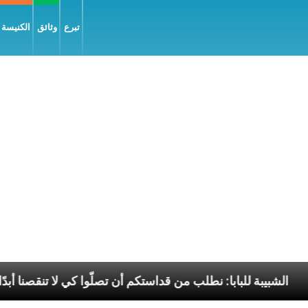
تبرع
وثائق
الكنيسة و
سّلام
الشبيبة للبابا: نطلب من قداستكم أن تصلّوا كي لا