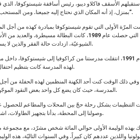
ستقبلهم الأسقف فاكلاو ديبو، رئيس أساقفة شيستوكوفا، الذي ق
بمنزل، إذ أنه المكان الذي نحتاج إليه جميعنا. ومن المستحب أن تحمل بنا هذه الرغبة باتجاه المحتاجين والمشردين”.
التي حصلت عام 1989، كانت البطالة مسيطرة. وا
الشيوعيّة، ازدادت حالة الفقر والذين لا يستطيعون التأقلم مع الواقع الإجتماعيّ والقانونيّ الجديد.
أمّا عام 1991، انتقلت مدرستنا من كراكوفيا إلى شيستوكوفا، داخ
لهذه المدرسة كانت بتنظيم احتفال للفقراء والمشردين في المدينة داخل محطّة القطار.
وفي ذلك الوقت كنت أحد الكهنة المنظمين لهذه الحفلة من أجل ال
المدرسة، حيث كان يضع كل واحد بعض النقود الموجّهة لتنظيم هذه الوليمة بمناسبة عيد الميلاد في المحطّة.
ت التنظيمات بشكل رحلة حجّ بين المحلات والمطاعم للحصول على 
وصولنا إلى المحطة، بدأنا بتجهيز الطاولات، اشجار العيد والمذبح للقداس الاحتفالي في منتصف الليل.
 بهذه الوليمة الأولى حوالي المائة شخص مشرّد، مع مجموعة من 