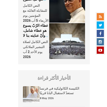
وكلّ يوم، هما
النص الكامل
النَّفَس في حياة
للمقابلة العامّة مع
الكنيسة
المؤمنين يوم
الأربعاء 5 آب 2026
عطاء الرّبّ يسوع
هو عطاء شامل،
وأنّ عنايته بنا لا
تغيب عنّا أبدًا
النص الكامل لصلاة
التبشير الملائكي
يوم الأحد 2 آب
2026
الأخبار الأكثر قراءة
الكنيسة الكاثوليكية في فرنسا
تستعدّ لاستقبال البابا قريبًا
8 May 2026