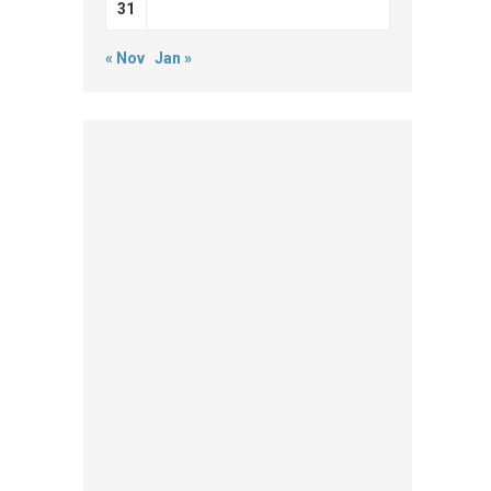
31
« Nov
Jan »