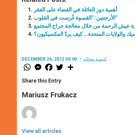
أهمية دور العائلة في القضاء على الفقر
الأرجنتين: "القسوة غُرست في القلوب"
رة عيش الرحمة من خلال معالجة جراح المجتمع
سيك والولايات المتحدة… كيف يردّ المكسيكيون؟
كنيسة محليّة
DECEMBER 24, 2012 00:00
W
M
F
T
S
h
e
a
w
h
a
s
c
i
a
t
s
e
t
r
Share this Entry
s
e
b
t
e
A
n
o
e
p
g
o
r
Mariusz Frukacz
p
e
k
r
View all articles