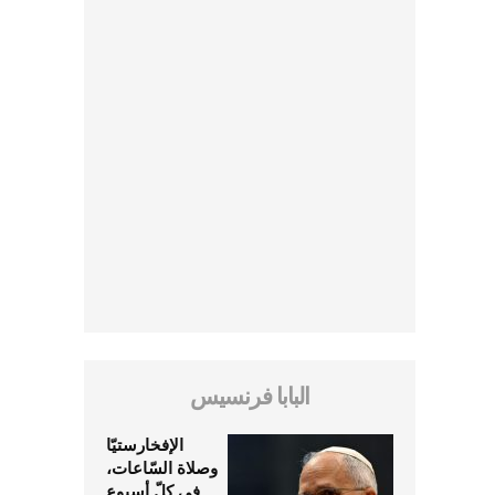
البابا فرنسيس
الإفخارستيّا
وصلاة السّاعات،
في كلّ أسبوع