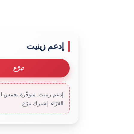
إدعم زينيت
تبرّع
إدعم زينيت. متوفّرة بخمس لغا
القرّاء. إشترك تبرّع