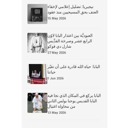
نيجيريا: تضليل إعلامي لإخفاء
العنف بحق المسيحيين منذ عقود
15 May 2026
العبوديَّة بين اعتذار البابا لاوُن
الرابع عشر وصرخة القدِّيس
شارل دي فوكو
27 May 2026
البابا: حياة الله قادرة على أن تغيّر
حياتنا
1 Jun 2026
البابا يركع في المكان الذي نجا فيه
البابا القديس يوحنا بولس الثاني
من محاولة اغتيال
13 May 2026