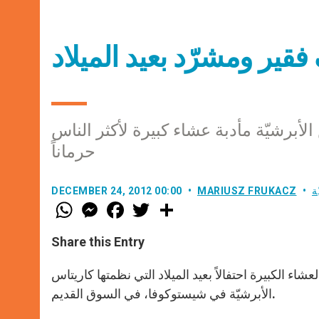
قير ومشرّد بعيد الميلاد
الأبرشيّة مأدبة عشاء كبيرة لأكثر الناس
حرماناً
ة
MARIUSZ FRUKACZ
DECEMBER 24, 2012 00:00
W
M
F
T
S
h
e
a
w
h
a
s
c
i
a
t
s
e
t
r
Share this Entry
s
e
b
t
e
A
n
o
e
p
g
o
r
، يوم السبت 22 ديسمبر، بمأدبة العشاء الكبيرة احتفالاً بعيد الميلاد التي نظمتها كاريتاس
p
e
k
الأبرشيّة في شيستوكوفا، في السوق القديم.
r