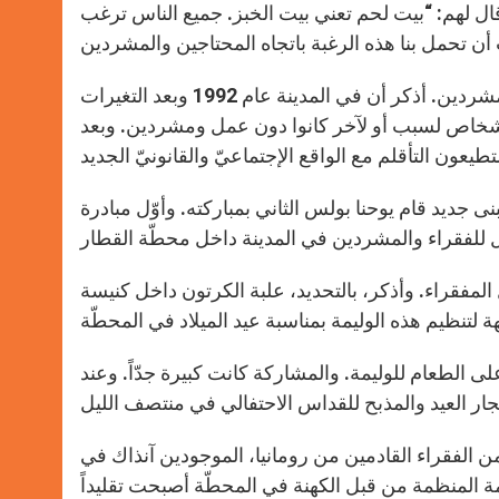
ال لهم: “بيت لحم تعني بيت الخبز. جميع الناس ترغب
إنها ليست المرّة الأولى التي تقوم شيستوكوفا بمبادرة كهذه من أجل المشردين. أذكر أن في المدينة عام 1992 وبعد التغيرات
لعديد من الأشخاص لسبب أو لآخر كانوا دون عمل ومشردين. وبعد
ل مبنى جديد قام يوحنا بولس الثاني بمباركته. وأوّل مبادرة
مفقراء. وأذكر، بالتحديد، علبة الكرتون داخل كنيسة
الطعام للوليمة. والمشاركة كانت كبيرة جدّاً. وعند
الفقراء القادمين من رومانيا، الموجودين آنذاك في