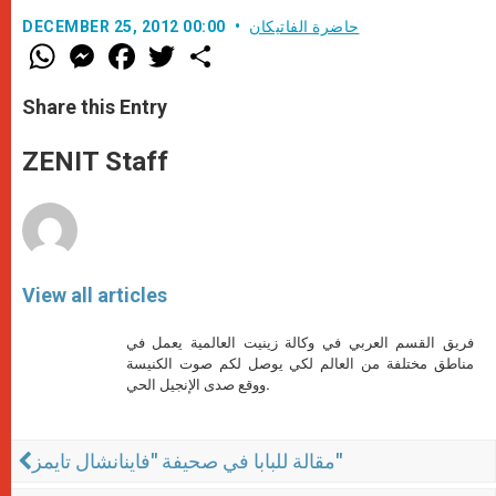
حاضرة الفاتيكان
DECEMBER 25, 2012 00:00
W
M
F
T
S
h
e
a
w
h
a
s
c
i
a
t
s
e
t
r
Share this Entry
s
e
b
t
e
A
n
o
e
p
g
o
r
ZENIT Staff
p
e
k
r
View all articles
فريق القسم العربي في وكالة زينيت العالمية يعمل في
مناطق مختلفة من العالم لكي يوصل لكم صوت الكنيسة
ووقع صدى الإنجيل الحي.
مقالة للبابا في صحيفة "فاينانشال تايمز"