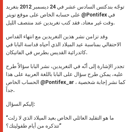
A
n
o
e
p
g
o
r
توجّه بندكتس السادس عشر في 24 ديسمبر 2012 بتغريد
p
e
k
r
على حسابه الخاص على موقع تويتر @Pontifex في
وقت غير معتاد. فقد كتب تغريدين عند منتصف الليل.
وقد تزامن نشر هذين التغريدين مع انتهاء القداس
الاحتفالي بمناسبة عيد الميلاد الذي أحياه قداسة البابا في
كاثدرائية القديس بطرس في الفاتيكان.
تجدر الإشارة إلى أنّه في التغريدين، نشر البابا سؤالاً طرح
عليه، يمكن طرح سؤال على البابا باللغة العربية على هذا
الحساب الخاص @Pontifex_ar ، كما نشر إجابة شخصية
جداً.
إليكم السؤال:
“ما هو التقليد العائلي الخاص بعيد الميلاد الذي لا زلت
تتذكره من أيام طفوليتك؟”