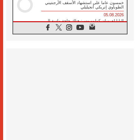
خمسون عاما على استشهاد الأسقف الأرجنتيني
الطوباوي إنريكي أنجيليلي
05.08.2026
البابا لفرسان كولومبوس: هناك حاجة ماسة إلى
أنبياء تناغم يسعون إلى بناء الجسور
04.08.2026
وفاة الكاردينال جوليو دوارتي لانغا
04.08.2026
عميد دائرة الحوار بين الأديان يفتتح في سيول
أول لقاء مسيحي كونفوشي
04.08.2026
إطلاق النشيد الرسمي لليوم العالمي للشباب في
سيول
04.08.2026
رسالة البابا لاوُن الرابع عشر إلى المشاركين في
المؤتمر العالمي لمنظمة سيغنيس
04.08.2026
الكاردينال بارولين: إنَّ الحوار يُستبدل اليوم
بالقوة، ويجب حماية الحقوق المهددة
بالأيديولوجيات
04.08.2026
كنيسة المغرب تقدم المساعدة إلى العائدين من
سبتة وتدعو إلى معالجة جذور الهجرة