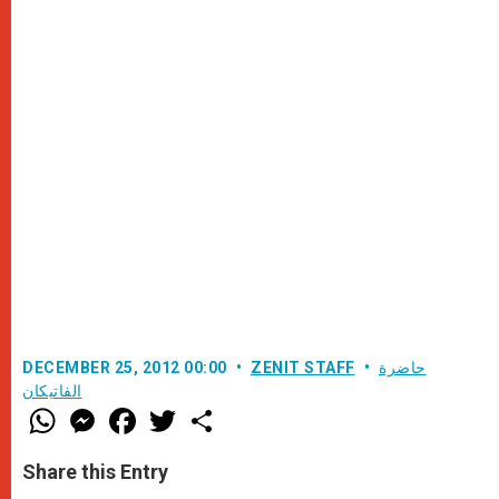
حاضرة
ZENIT STAFF
DECEMBER 25, 2012 00:00
الفاتيكان
W
M
F
T
S
h
e
a
w
h
a
s
c
i
a
t
s
e
t
r
Share this Entry
s
e
b
t
e