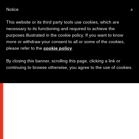
AR
Notice
x
This website or its third party tools use cookies, which are
necessary to its functioning and required to achieve the
purposes illustrated in the cookie policy. If you want to know
عيد الميلاد: "تغريد" لبندكتس السادس
more or withdraw your consent to all or some of the cookies,
please refer to the
cookie policy
.
عشر عند منتصف الليل
By closing this banner, scrolling this page, clicking a link or
continuing to browse otherwise, you agree to the use of cookies.
البابا يتحدّث عن المغارة في طفولته