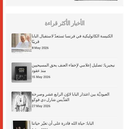
الأخبار الأكثر قراءة
الكنيسة الكاثوليكية في فرنسا تستعدّ لاستقبال البابا
قريبًا
8 May 2026
نيجيريا: تضليل إعلامي لإخفاء العنف بحق المسيحيين
منذ عقود
15 May 2026
العبوديَّة بين اعتذار البابا لاوُن الرابع عشر وصرخة
القدِّيس شارل دي فوكو
27 May 2026
البابا: حياة الله قادرة على أن تغيّر حياتنا