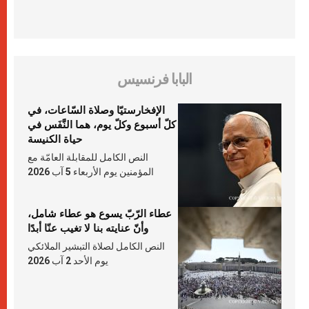
البابا فرنسيس
الإفخارستيّا وصلاة السّاعات، في
كلّ أسبوع وكلّ يوم، هما النَّفَس في
حياة الكنيسة
النص الكامل للمقابلة العامّة مع
المؤمنين يوم الأربعاء 5 آب 2026
عطاء الرّبّ يسوع هو عطاء شامل،
وأنّ عنايته بنا لا تغيب عنّا أبدًا
النص الكامل لصلاة التبشير الملائكي
يوم الأحد 2 آب 2026