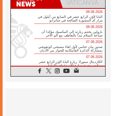
08.08.2026
البابا لاوُن الرابع عشر في السابع من أيلول في
مزار أم المشورة الصالحة في جناتزانو
08.08.2026
بارولين يختتم زيارته إلى المكسيك مؤكدا أن
صناعة السلام تبدأ بالتعاطف مع ألم الآخر
07.08.2026
صدور بيان ختامي لأول لقاء مسيحي كونفوشي
بمشاركة الدائرة الفاتيكانية للحوار بين الأديان
07.08.2026
الكاردينال ستورلا: زيارة البابا لاوُن الرابع عشر
ستكون بشرى سارة للأوروغواي بأكملها
07.08.2026
الفاتيكان يعلن برنامج الزيارة الرسولية للبابا لاوُن
الرابع عشر إلى فرنسا
07.08.2026
في الذكرى الـ ٨١ لحادثة هيروشيما الكنيسة في
اليابان تنظم ١٠ أيام للصلاة على نية السلام
07.08.2026
الكنيسة في الأوروغواي: زيارة البابا ستعزز
الإيمان والرجاء