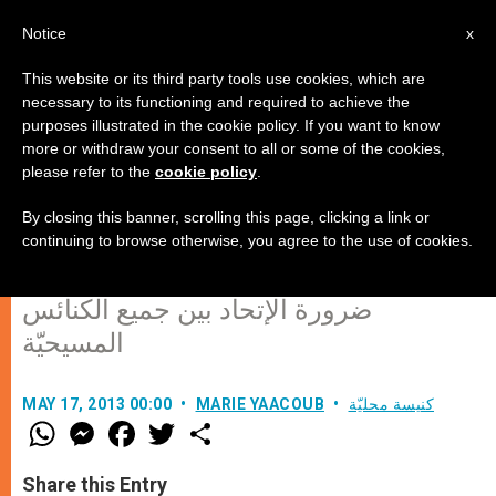
AR
Notice
x
This website or its third party tools use cookies, which are
necessary to its functioning and required to achieve the
purposes illustrated in the cookie policy. If you want to know
لقاء تاريخيّ بين الكاردينال سكولا
more or withdraw your consent to all or some of the cookies,
please refer to the
cookie policy
.
والبطاركة برثلماوس الأول
وتواضروس الثاني
By closing this banner, scrolling this page, clicking a link or
continuing to browse otherwise, you agree to the use of cookies.
ضرورة الإتحاد بين جميع الكنائس
المسيحيّة
كنيسة محليّة
MARIE YAACOUB
MAY 17, 2013 00:00
W
M
F
T
S
h
e
a
w
h
a
s
c
i
a
t
s
e
t
r
Share this Entry
s
e
b
t
e