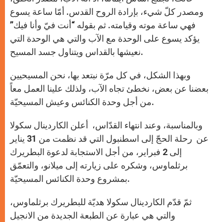
ومصدر كلّ شيء، بإرادة الروح القدس. أمّا ساعة يسوع
فهي ساعة موته وقيامته. ثم بقوله “أنت فيّ وأنا فيك”
يؤكد يسوع على الوحدة مع الآب والتي هي الوحدة التي
نعيشها بالقداس ويتناول جسد المسيح.
وبهذا الشكل، في كل مرّة نبتعد بها، نحن المسيحيين
بعضنا عن بعض، نخطئ تجاه الآب، ولذلك علينا العمل معاً
من أجل وحدة الكنائس وعيش المسيحيّة.
وبالمناسبة، وعند انتهاء القدّاس، أعلن الكاردينال سكولا
عن رحلة الحجّ إلى اسطنبول التي قد نظمت من 31 يناير
إلى 2 فبراير، من أجل الاستجابة لدعوة البطريرك
برثلماوس، وشكره على زيارته إلى ميلانو، والتعمّق
بمشروع وحدة الكنائس المسيحيّة.
ثمّ قدّم الكاردينال سكولا هديّة للبطريرك برثلماوس،
والتي هي عبارة عن الطبعة الجديدة من الانجيل