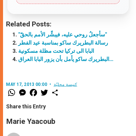
Related Posts:
"سأجعلُ روحي عليه، فيبشِّر الأمم بالحقّ"
رسالة البطريرك ساكو بمناسبة عيد الفطر
البابا الى تركيا تحت مظلة مسكونية
البطريرك ساكو يأمل بأن يزور البابا العراق…
كنيسة محليّة
MAY 17, 2013 00:00
W
M
F
T
S
h
e
a
w
h
a
s
c
i
a
t
s
e
t
r
Share this Entry
s
e
b
t
e
A
n
o
e
p
g
o
r
Marie Yaacoub
p
e
k
r