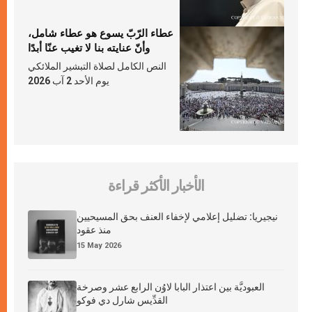
عطاء الرّبّ يسوع هو عطاء شامل،
وأنّ عنايته بنا لا تغيب عنّا أبدًا
النص الكامل لصلاة التبشير الملائكي
يوم الأحد 2 آب 2026
الأخبار الأكثر قراءة
نيجيريا: تضليل إعلامي لإخفاء العنف بحق المسيحيين
منذ عقود
15 May 2026
العبوديَّة بين اعتذار البابا لاوُن الرابع عشر وصرخة
القدِّيس شارل دي فوكو