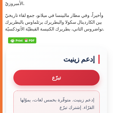
الأمبروزيّ.
وأخيراً، وفي مطار مالبينسا في ميلانو، جمع لقاء تاريخيّ
بين الكاردينال سكولا والبطريرك برثلماوس بالبطريرك
تواضروس الثاني، بطريرك الكنيسة القبطيّة الأثوذكسيّة.
إدعم زينيت
تبرّع
إدعم زينيت. متوفّرة بخمس لغات، يموّلها
القرّاء. إشترك تبرّع