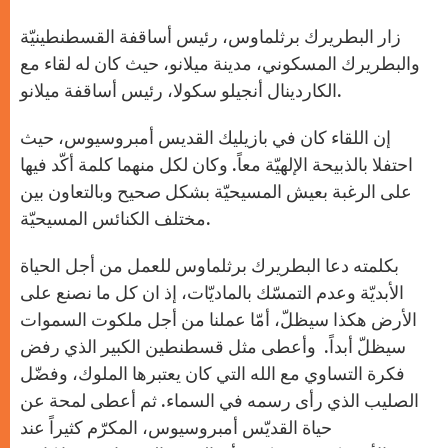
A
n
o
e
p
g
o
r
زار البطريرك برثلماوس، رئيس أساقفة القسطنطينيّة
p
e
k
r
والبطريرك المسكوني، مدينة ميلانو، حيث كان له لقاء مع
الكاردينال أنجيلو سكولا، رئيس أساقفة ميلانو.
إن اللقاء كان في بازيليك القديس أمبروسيوس، حيث
احتفلا بالذبيحة الإلهيّة معاً. وكان لكل منهما كلمة أكّد فيها
على الرغبة بعيش المسيحيّة بشكل صحيح وبالتعاون بين
مختلف الكنائس المسيحيّة.
بكلمته دعا البطريرك برثلماوس للعمل من أجل الحياة
الأبديّة وعدم التمسّك بالماديّات، إذ ان كل ما نصنع على
الأرض هكذا سيظلّ، أمّا عملنا من أجل ملكوت السموات
سيظلّ أبداً. وأعطى مثل قسطنطين الكبير الذي رفض
فكرة التساوي مع الله التي كان يعتبرها الملوك، وفضّل
الصليب الذي رأى رسمه في السماء. ثم أعطى لمحة عن
حياة القديّس أمبروسيوس، المكرّم كثيراً عند