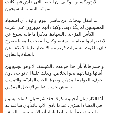
الأرثوذكسيين، وكيف أن الحقبة التي عاش فيها كانت
مهمّة بالنسبة للمسيحيين.
ثم انتقل ليتحدّث عن مآسي اليوم، وكيف أن اضطهاد
المسيحيين لم يكّف بعد، وكيف أنهم مجبرون على شرب
الكأس المرّ حتى الشهادة. مذكراً ما قاله يسوع عن
الاضطهاد والمعاملة السئية، وكيف أنه يجب المقابلة بفرح
إذ ان ملكوت السموات قريب. وبالانتظار علينا ألا نكف عن
الصلاة والتعاون.
واختتم قائلاً بأن هذا هو هدف الكنيسة، ألا وهو الجمع بين
أبنائها وقيادتهم نحو الخلاص. ولذلك علينا ان نواجه، دون
خوف، العولمة المدمّرة وطرق الحياة الماديّة، والتمسك
بالعيش حسب تعاليم الإنجيل المقدّس.
أمّا الكاردينال أنجيلو سكولا، فقد شرح بان كلمات يسوع
في العشاء السرّي، عندما نادى الآب قائلاً بأن ساعته قد
حانت، تجمع أساس ايماننا، اذ أنه الآب، مصدر الخلق،