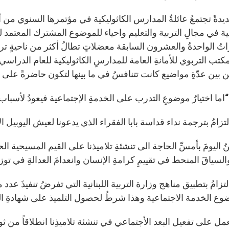
يدةً تجتمعُ عائلةُ المدارس الكاثوليكية في مؤتمرها السنوي من أج
تُ الواحدةُ والعشرون السابقة معضلاتٍ تطالُ أكثر من ناحيةٍ تربو
مكتب التربوي للأمانةِ العامة للمدارسِ الكاثوليكية للعام الدراس
بين عدّةِ مواضيع كانت تتنافسُ في ما بينها لتكون حاضرةً على اج
اما اختيارُ موضوعِ التدرب على الخدمةِ الإجتماعية فيعودُ لأسباب 
الإلتزامُ بترجمة نداء قداسة بابا الفقراء الذي يدعونا لعيش اليوبيل 
ُ اليومَ بأمسِّ الحاجة الى تنشئةِ تلاميذنا على القيم المسيحية ال
لسياقَ المنحط في تقييمِ كرامةِ الإنسان وانعدامَ العدالةِ في توزيعِ
 الالتزامُ بتطبيق مناهج وزارة التربية اللبنانية التي تفرضُ تنفيذَ
ع الخدمة الاجتماعية وهذا شرطٌ لحصول التلميذ على شهادةِ الثان
 العمل على تفعيل البعد الأجتماعي في تنشئة تلاميذِنا انطلاقاً من ثو