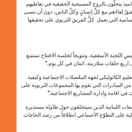
اميذ يتحلّون بالروح المسيحية الحقيقية في تعاطيهم
ُ لقاءَهم مع كلِّ إنسانٍ وكلِّ الناس، دونَ أن ننسى
لسامية التي يعمل كلُّ الفريق التربوي على تحقيقها
ئيسِ اللجنة الأسقفية. وتتويجاً لجلسة الافتتاح نستمع
ى اربع حلقات متلازمة، اثنتان في كل يوم.
“
يم الكاثوليكي لجهة المعْضلات الاجتماعية وكيفية
د من المبادرات التي تقوم بها المجموعات التربوية على
ي اقامة وادارة المشاريع الاجتماعية.”
معات اللبنانية الذين سيتحلقون حول طاولة مستديرة
الية على التطوّع الأجتماعي انطلاقاً من رصد الحاجات