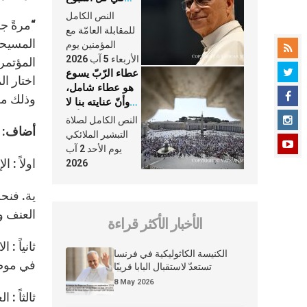
وكلّ يوم، هما
النص الكامل
“
مرةً جد
النَّفَس في حياة
للمقابلة العامّة مع
الكنيسة
المؤمنين يوم
الأربعاء 5 آب 2026
المؤتمرا
عطاء الرّبّ يسوع
اختار ال
هو عطاء شامل،
وذلك من 
وأنّ عنايته بنا لا
تغيب عنّا أبدًا
النص الكامل لصلاة
أضاف: “
التبشير الملائكي
يوم الأحد 2 آب
اولاً : 
2026
ية. فنحن
العنف وا
الأخبار الأكثر قراءة
ثانياً :
الكنيسة الكاثوليكية في فرنسا
في موضو
تستعدّ لاستقبال البابا قريبًا
8 May 2026
ثالثاً :