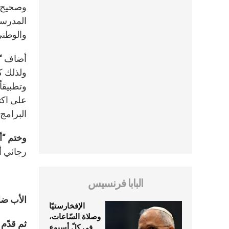
وصحيح أ
المدرسة،
والوطني
أضاف “ل
ولذلك ك
وتطبيقا
على اكتش
البرامج
وختم “أي
رجائي أ
البابا فرنسيس
الأب ضا
الإفخارستيّا
وصلاة السّاعات،
ثم قدّم 
في كلّ أسبوع