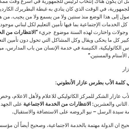
أمل أن يكون هناك إنتخاب لرئيس للجمهورية في أسرع وقت ممكن
جمهورية، في الوقت الذي كان ينادي به غبطة البطريرك الكاردي
ول إلى هذا الوضع منذ سنتين ولا من يسمع ولا من يجيب. من هذ
 كل الخدمات الإجتماعية بما فيها تأمين التعليم لكل لبناني موجود
جولات واختارت لهذه السنة موضوع جريء “
الانتظارات من الخ
بير كل ما يحكى ويقال وكل المشاكل التي تحول دون تأمين التع
س الكاثوليكية، الكنيسة في خدمة الإنسان من باب المدارس، من
 الأستام والمسنين.”
زار
 كلمة الأب بطرس عازار الأنطوني:
الأب عازار الشكر للمركز الكاثوليكي للاعلام ولأهل الاعلام، وخص
الثاني والعشرين:
الانتظارات من الخدمة الاجتماعية
على الجهد 
 سيدة الرسل – نيو الروضه على الاستضافة والاستقبال.
ح ان الدولة مهتمة بالخدمة الاجتماعية، وصحيح أيضاً أن مؤسسا