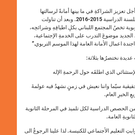
ل تعزيز الشراكةِ في ما بينها أمانةً لرسالتها
المسيحية في مجالِ التربية والتعليم واحياء للموضوع المشترك المعتمد للسنة الدراسية 2015-2016. وبعد أن تناولت
ية تخصُ المجتمع اللبناني بكلِ اطيافِهِ وشرائحِه،
ي الجديد موضوعَ التدرب على الخدمةِ الإجتماعية،
ندة اعمال الأمانة العامة لهذا الموسم التربوي.”
عديدة نختصرُها بثلاثة:
الإستثنائي الذي اطلقَه حول الرحمةِ الإله
حقيقية سيّما واننا نعيش في زمنٍ نشهدُ فيه عولمةَ
 الخيرِ العام.
 عدد من الحصص الدراسية لكل تلميذ في المرحلة الثانوية
ويةِ العامة.
ابتِ التعليم الأجتماعي للكنيسة. لذا علينا الرجوعُ الى