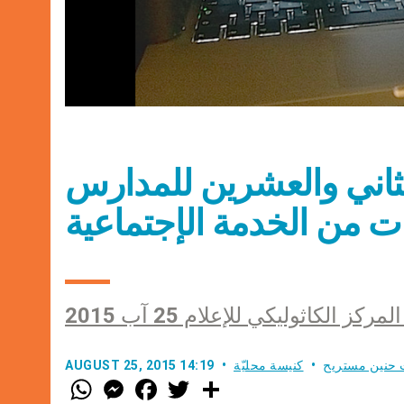
لثاني والعشرين للمدارس
مركز الكاثوليكي للإعلام 25 آب 2015
 حنين مستريح
كنيسة محليّة
AUGUST 25, 2015 14:19
W
M
F
T
S
h
e
a
w
h