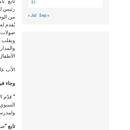
تابع “ن
31
رئيس لل
« Jul
Sep »
من الوص
يُقدم له
صولات و
وبقلب ك
والمدار
الأطفال
الأب عا
وجاء في
” قدّم 
السنوي 
ولمدرسة
تابع “
صحي