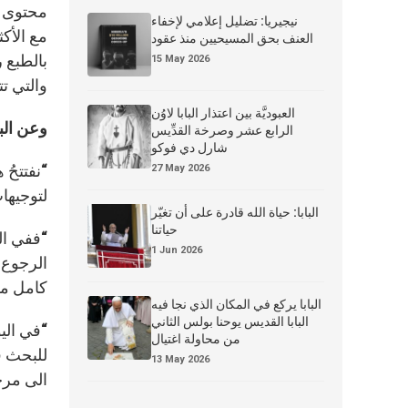
محتوى ور
نيجيريا: تضليل إعلامي لإخفاء
مع الأكث
العنف بحق المسيحيين منذ عقود
بالطبع ر
15 May 2026
والتي تتر
العبوديَّة بين اعتذار البابا لاوُن
وعن الب
الرابع عشر وصرخة القدِّيس
شارل دي فوكو
“
نفتتحُ 
27 May 2026
لتوجيهات
البابا: حياة الله قادرة على أن تغيّر
حياتنا
“ففي ال
1 Jun 2026
الرجوع ا
كامل مس
البابا يركع في المكان الذي نجا فيه
البابا القديس يوحنا بولس الثاني
“في الي
من محاولة اغتيال
للبحث في
13 May 2026
الى مرح