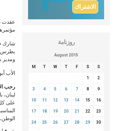
عقدت ظهر
مؤتمرها
روزنامة
شارك في
بطرس عا
August 2015
ومدير م
M
T
W
T
F
S
S
الأب أب
1
2
رحب الأ
3
4
5
6
7
8
9
لبنان، 
10
11
12
13
14
15
16
على كل 
المناسب
17
18
19
20
21
22
23
الوطن. 
24
25
26
27
28
29
30