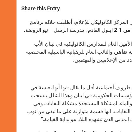
a
s
c
i
a
t
s
e
t
r
Share this Entry
s
e
b
t
e
A
n
o
e
p
g
o
r
ي المركز الكاثوليكي للإعلام، أطلقت خلاله برنامج
p
e
k
 1-2
ايلول القادم، مدرسة الرسل – نيو الروضة.
r
أمين العام للمدارس الكاثوليكية في لبنان الأب
يه ضاهر،
والنائب العام للرهبانية الباسيلية المخلصية
من الإعلاميين والمهتمين.
ظروف أجتماعية أقل ما يقال فيها أنها تعيسة في
لمؤسسات الحكومية في لبنان وهذا الشلل ينسحب
والماء. لمشكلة المستجدة مشكلة النفايات وفي
نفايات، انها قسمة متوازنة على ما تبقى من ثوب
مدني الذي تشهده البلاد هو بداية القيامة.”