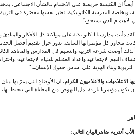
يضاً ان الكنيسة حريصة على الاهتمام بـالشأن الاجتماعي، بمختل
 وبخاصة المدرسة الكاثوليكية، تعتبر نفسها مقصّرة في التربية وا
 الاهتمام الذي يستحق.”
قد دأبت مدارسنا الكاثوليكية على مواكبة كل الأفكار والمبادئ
انت محاور كل مؤتمراتها السابقة تدور حول تقديم أفضل الخدمات ل
ً لذلك أوصت شرعة التربية والتعليم في المدارس والمعاهد الكاثو
اف القيم الاجتماعية واعداد المتعلم للحياة الاجتماعية، واحترام
 التربوية وبناء الهوية على أساس حقوق الإنسان…”
ها الاعلاميات والاعلاميون الكرام،
ان الأوضاع التي يمرّ بها لبنا
ن يكون مؤتمرنا بارقة أمل للنهوض من المعاناة التي نتخبط بها. 
هر
الأب أندريه ضاهرالبيان التالي: