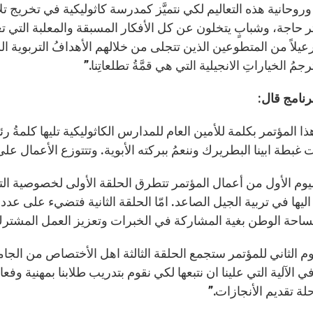
وحانية هذه التعاليم لكي نتميَّز كمدرسة كاثوليكية في تخريج تل
ر حاجة، وشبابٍ يتخلون عن كل الأفكار المسبقة والمعلبة التي تعيق
عيلاً من المتطوعين الذين تتجلى من خلالهم الأهدافُ التربوية ا
جمُ الخياراتِ الانجيلية التي هي قمَّةُ تطلعاتِنا.”
رنامج قال:
هذا المؤتمر بكلمة للأمين العام للمدارس الكاثوليكية تليها كلمةُ ر
 غبطة ابينا البطريرك وننعمُ ببركته الأبوية. وتتتوزع الأعمال عل
يوم الأول من أعمال المؤتمر تتطرق الحلقة الأولى لخصوصية التعل
ليها في تربية الجيل الصاعد. امّا الحلقة الثانية فتضيء على عد
احة الوطن بغية المشاركة في الخبرات وتعزيز العمل المشترك ف
وم الثاني للمؤتمر ستجمع الحلقة الثالثة اهل الأختصاص من الجا
 الآلية التي علينا ان نتبعها لكي نقوم بتدريب طلابنا بمهنية وفع
لة تقديم الأنجازات.”