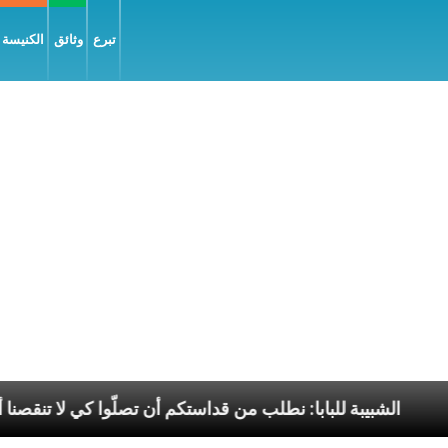
تبرع
وثائق
الكنيسة و
جيل السّلام
الشبيبة للبابا: نطلب من قداستكم أن تصلّو