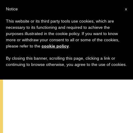
AR
Notice
x
This website or its third party tools use cookies, which are
necessary to its functioning and required to achieve the
purposes illustrated in the cookie policy. If you want to know
قداسة البَابَا فرنسيس المُقَابَلَةُ العَامَّةُ
more or withdraw your consent to all or some of the cookies,
please refer to the
cookie policy
.
4 نوفمبر / تشرين ثاني 2015
By closing this banner, scrolling this page, clicking a link or
continuing to browse otherwise, you agree to the use of cookies.
ساحة القديس بطرس