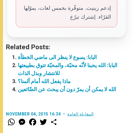
إدعم زينيت. متوفّرة بخمس لغات، يموّلها
القرّاء. إشترك تبرّع
Related Posts:
البابا: يسوع لا ينظر الى ماضي الخطأة
البابا: الله يحبنا لأنّه محبّة، والمحبّة تتوق بطبيعتها
للانتشار وبذل الذات
ماذا يفعل الله أمام ألمنا؟
الله لا يمكن أن يمرّ دون أن يبحث عن الضّائعين
المقابلة العامة
NOVEMBER 04, 2015 16:34
W
M
F
T
S
h
e
a
w
h
a
s
c
i
a