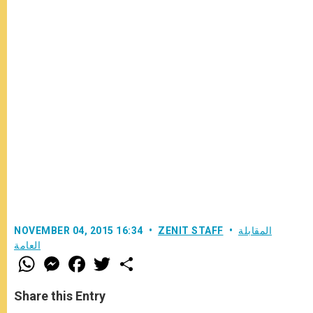
المقابلة
ZENIT STAFF
NOVEMBER 04, 2015 16:34
العامة
W
M
F
T
S
h
e
a
w
h
a
s
c
i
a
t
s
e
t
r
Share this Entry
s
e
b
t
e