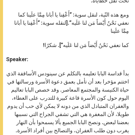
تحت ثقل خطاياه.
ومع هذه النّية، لنقل سوية: “أَعْفِنا يا أبانا مِمَّا علَينا كما
نعفي نَحْنُ أَيْضاً مَن لنا عَلَيه”.[لنقله سوية: “أَعْفِنا يا أبانا
مِمَّا علَينا
كما نعفي نَحْنُ أَيْضاً مَن لنا عَلَيه”]. شكرًا!
Speaker:
بدأ قداسة البابا تعليمه بالتكلم عن سينودس الأساقفة الذي
اختتم مؤخرا بعد أن تأمل ‏بعمق دعوة ‏الأسرة ورسالتها في
حياة الكنيسة والمجتمع المعاصر. وقد خصص البابا تعاليم
اليوم حول كون الأسرة ‏قاعة كبيرة للتدرب على العطاء،
والغفران المتبادل الذي من دونه لا يمكن لأي حب أن يدوم
طويلا، ‏لأن المغفرة هي التي تشفي الجراح التي نسببها
بعضنا لبعض. ونصح البابا الجميع‏ بألا يسمحوا بأن ‏النهار
يغرب دون طلب الغفران، والتصالح بين أفراد الأسرة.