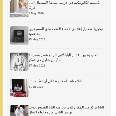
الكنيسة الكاثوليكية في فرنسا تستعدّ لاستقبال البابا
قريبًا
8 May 2026
نيجيريا: تضليل إعلامي لإخفاء العنف بحق المسيحيين
منذ عقود
15 May 2026
العبوديَّة بين اعتذار البابا لاوُن الرابع عشر وصرخة
القدِّيس شارل دي فوكو
27 May 2026
البابا: حياة الله قادرة على أن تغيّر حياتنا
1 Jun 2026
البابا يركع في المكان الذي نجا فيه البابا القديس يوحنا
بولس الثاني من محاولة اغتيال