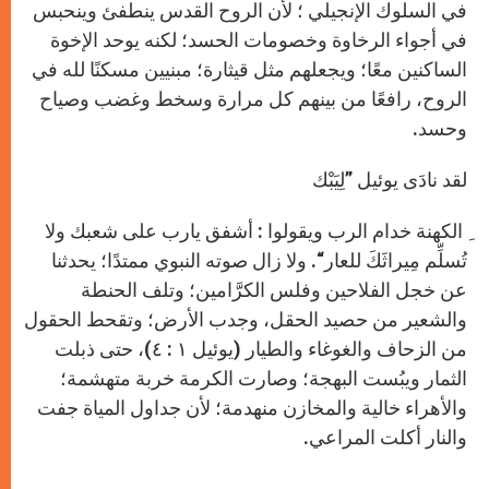
في السلوك الإنجيلي ؛ لأن الروح القدس ينطفئ وينحبس
في أجواء الرخاوة وخصومات الحسد؛ لكنه يوحد الإخوة
الساكنين معًا؛ ويجعلهم مثل قيثارة؛ مبنيين مسكنًا لله في
الروح، رافعًا من بينهم كل مرارة وسخط وغضب وصياح
وحسد
.
لقد نادَى يوئيل ”لِيَبْك
ِ الكهنة خدام الرب ويقولوا : أشفق يارب على شعبك ولا
تُسلِّم مِيراثَكَ للعار“. ولا زال صوته النبوﻱ ممتدًا؛ يحدثنا
عن خجل الفلاحين وفلس الكرَّامين؛ وتلف الحنطة
والشعير من حصيد الحقل، وجدب الأرض؛ وتقحط الحقول
من الزحاف والغوغاء والطيار (يوئيل ١ : ٤)، حتى ذبلت
الثمار ويبُست البهجة؛ وصارت الكرمة خربة متهشمة؛
والأهراء خالية والمخازن منهدمة؛ لأن جداول المياة جفت
والنار أكلت المراعي
.