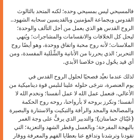
فالمسيحي ليس بمسيحي وحده؛ لكنه المتحد بالثالوث
القدوس وبجماعة المؤمنين وبالقديسين سحابه الشهود..
الروح القدس هو الذﻱ يعمل من أجل التآلف والوحدة؛
ليحل كل الخلافات والانقسامات والمشاجرات؛ ويُنهي
الملاسنات؛ لأنه روح محبة واتفاق ووحدة، وهو أيضًا روح
التحرير؛ الذﻱ يحررنا من الأنانية والشِّلَلية المفسدة، ومن
أﻱ قيد يحُول دون خلاصنا الأبدﻱ
.
لذلك عندما نعيِّد فصحيًا لحلول الروح القدس في
يوم العنصرة، نترجَى حلوله علينا لنلبس قوة ديناميكية من
الأعالي، فنعمل عمل الله لا عمل أنفسنا؛ ونخدم الله لا
أنفسنا؛ ونكرز بروحه لا بأرواحنا، روحه روح الحكمة
والمصالحة والمجد والرأفة والتبكيت والاستنارة والبصيرة
(عَيْنَاكِ حمامتان)؛ والتدبير الذﻱ يرفُّ على وجة الغمر
بالبهجة المفرحة؛ وبالعسل وقطر الشهد والتعزية؛ التي
تقودنا وترشدنا وتدافع عنا بعطايا الفهم والمعرفة ووقار