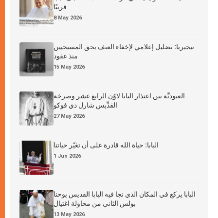
قريبًا
8 May 2026
نيجيريا: تضليل إعلامي لإخفاء العنف بحق المسيحيين
منذ عقود
15 May 2026
العبوديَّة بين اعتذار البابا لاوُن الرابع عشر وصرخة
القدِّيس شارل دي فوكو
27 May 2026
البابا: حياة الله قادرة على أن تغيّر حياتنا
1 Jun 2026
البابا يركع في المكان الذي نجا فيه البابا القديس يوحنا
بولس الثاني من محاولة اغتيال
13 May 2026