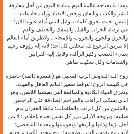
وهذا ما يحتاجه عالمنا اليوم بمناداة البوق من أجل مفارقة
الشر والكذب والنفاق ورفض الانقياد وراء مخادعات
إبليس؛ حيث تجرﻱ كلمات يوئيل النبي أمام عيوننا الآن؛
في ازدياد الخراب والقتل والسفك والخطف والدم
والحرق والجوع والحروب والإمحاء… ولاطريق أمام العالم
إلا طريق الرجوع لله مخلص كل أحد؛ لأنه إله رؤوف رحيم
بطيء الغضب وكثير الرأفة، وقابل إليه القرابين
والتقدمات وكل سَكيب طاهر
.
روح الله القدوس الرب المحيي هو (عنصرة دائمة) حاضرة
في كنيسة الروح؛ لتوقظ ضمير العالم الغافل والميت،
وتمزق الحياة الكاذبة والمنافقة التي يعيشها اللاهين، وهو
الذﻱ يسكب الرأفات والمراحم الصادقة على الراجعين
والتائبين من كل الرتب والطغمات؛ مانحًا الغفران بدم
صليبه؛ وبروحه الأزلي يبرر كل نفس تعبده بإخلاص؛ لا من
أجل برّها وذاتها وتاريخها ونجوميتها ومجدها الشخصي؛
لأنه روح يقدس الذين يطيعونه؛ روح مجدد للكهنة ولخدام