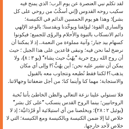
لقد تكلم نبي العنصرة عن يوم الرب؛ الذﻱ يمنح فيه
سكيب روحه القدوس (إني أسكُبُ من روحي على كل
بشر)؛ وهذا هو يوم الخمسين الدائم في الكنيسة؛
والسارﻱ القوة؛ ليؤلفنا ويوحِّدنا ويقدسنا؛ بالوعد الإلهي
دائم الانسكاب بالنبوة والأحلام والرؤَى للجميع؛ فيكونوا
كسهام بيد جبار؛ وآنية مملوءة من النعمة.. إذ لا يمكننا أن
نرضخ لما نحن فيه؛ ونبقى قاعدين على هذا الجبل ؛ حيث
أن روح الله روح حرية ”يهُبُّ حيث يشاء“ (يو ٣ : ٨)، ولا
يمكن أن نشير عليه نحن؛ أين يهُبُّ؟! وإلى أﻱ مكان
يذهب؟! لكننا فقط نُطيعه ونتجاوب معه بالقبول
والاستجابة؛ مهما كنا وأينما كنا؛ من أجل ضعفاتنا وجهالاتنا
.
فلا تستولي علينا نزعة التعالي والظن الخاطئ بأننا نُخبة
الروحانيين؛ بينما الروح القدس ينسكب ”على كل بشر“
(يوئيل ٢ : ٢٨)؛ ويخلصنا من أﻱ استيلائية أو فَرْدَانيَّة؛ إذ لا
خلاص لنا إلا ضمن الكنيسة وبالكنيسة ومع الكنيسة؛ التي لا
خلاص لأحد خارجها
.