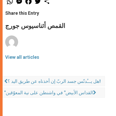
h
e
a
w
h
a
s
c
i
a
t
s
e
t
r
Share this Entry
s
e
b
t
e
A
n
o
e
p
g
o
r
القمص أثناسيوس جورج
p
e
k
r
View all articles
هل يـــُدنّس جسد الربّ إن أخذناه عن طريق اليد ؟!
"القداس الأبيض" في واشنطن على نية المعوّقين