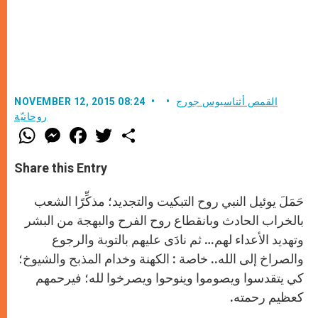
القمص أثناسيوس جورج
NOVEMBER 12, 2015 08:24
روحانيّة
W
M
F
T
S
h
e
a
w
h
a
s
c
i
a
t
s
e
t
r
Share this Entry
s
e
b
t
e
A
n
o
e
p
g
o
r
حَمَلَ يوئيل النبي روح التبكيت والتجديد؛ مذكِّرًا الشعب
p
e
k
r
بالخراب الحادث وبانقطاع روح الفرح والبهجة من البشر
وتهديد الأعداء لهم… ثم نادَى عليهم بالتوبة والرجوع
والصراخ إلى الله.. خاصة : الكهنة وخدام المذبح والشيوخ؛
كي يتقدسوا ويصوموا وينوحوا ويصرخوا لله؛ فيرحمهم
كعظيم رحمته
.