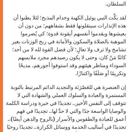
السلطان
.
لقد بكَّت النبي يوئيل الكهنة وخدام المذبح؛ لئلا يظنوا أن
هذه الإنذارات سينقلونها فقط بشفاههم؛ من دون أن
يعيشوها ويقدموا أنفسهم أيقونة قدوة؛ كي يُضرموا
الموهبة بالصلاة والسكون والأمانة في ربح الوزنات بغير
تشامخ ولا ترف ولا تعالٍ؛ لأن فضل القوة لله لا من أحد؛
كائنًا مَنْ كان، وحتى لا يكون رصيدهم مجرد ملابسهم
السوداء ومناظر هيئتهم وقد استوفوا أجورهم، مديحًا
وتكريمًا أو صَلَفًا واكتنازًا.
إن العنصرة هي للعَصْرَنَة والتجديد الدائم المرتبط بالتوبة
المستمرة والعبادة والسلوك العملي والشهادة التي لا
تتوقف إلى النفس الأخير.. تجديدًا في خبرة ودراسة الكلمة
والوصايا الواسعة جدًا والتي لا حدَّ لها.. تجديدًا في فهم
أعمق للعبادة والطقوس والأسرار (بالروح والذهن أيضًا)..
تجديدًا في أساليب الخدمة ووسائل الكرازة.. تجديدًا روحيًا