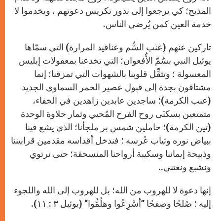
المذبح؛ كي يرجعوا إلى نذور تكريس دعوتهم ، ويخدموا لا
خدمة العين كمن يُرضي الناس.
تاركين عنهم (عنب السُّم وعناقيد المرارة) التي سمّاها
يوئيل النبي بسُمّ الأُفعوان؛ التي تخدعنا بمعقولات إبليس
المعسولة ؛ وتثقِّل قلوبنا بالشهوات التي تمزقنا؛ إنما
مشتاقون بجدة إلى قبول عصير الخمر السماوﻱ الجديد
(عنب الكرمة)؛ ساجدين عابدين زاهدين في الخفاء،
متمتعين بسكنَى روح الفرح المُحيي وثمار حلاوة الوحدة
(تين الكرمة)؛ حاملين شمس بر ملجأنا؛ الذﻱ يشع فينا
ببياض نوره وثياب عُرسه ؛ فندخل أقداسه مقدمين قرابيننا
وذبيحة إيماننا وسكيبة أرواحنا المنسحقة؛ حتى نرتوﻱ
ونشبع ونغتني..
إنها دعوة لا للهروب من الله؛ بل للهروب إلى الله واللجوء
إليه ؛ صُلحًا وصفحًا ”أسْرِعُوا وهلُمُّوا“ (يوئيل ٣ : ١١).