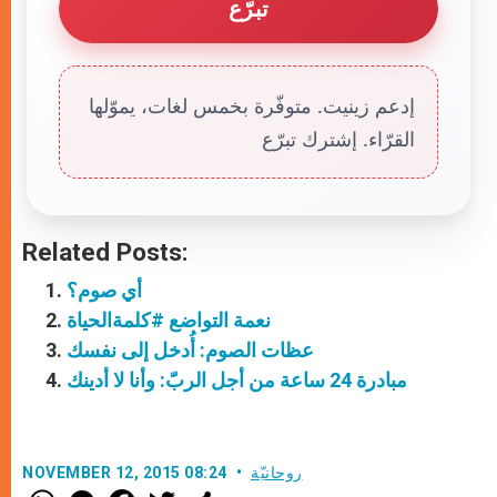
تبرّع
إدعم زينيت. متوفّرة بخمس لغات، يموّلها
القرّاء. إشترك تبرّع
Related Posts:
أي صوم؟
نعمة التواضع #كلمةالحياة
عظات الصوم: أُدخل إلى نفسك
مبادرة 24 ساعة من أجل الربّ: وأنا لا أدينك
روحانيّة
NOVEMBER 12, 2015 08:24
W
M
F
T
S