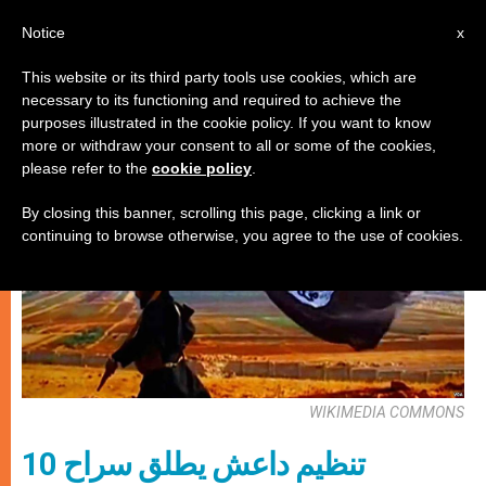
AR
Notice
x
This website or its third party tools use cookies, which are
necessary to its functioning and required to achieve the
كنيسة محليّة
purposes illustrated in the cookie policy. If you want to know
more or withdraw your consent to all or some of the cookies,
please refer to the
cookie policy
.
By closing this banner, scrolling this page, clicking a link or
continuing to browse otherwise, you agree to the use of cookies.
WIKIMEDIA COMMONS
تنظيم داعش يطلق سراح 10