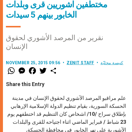
مختطفين اشوريين قرى وبلدات
الخابور بينهم 5 سيدات
نقرير من المرصد الأشوري لحقوق
الإنسان
كنيسة محليّة
ZENIT STAFF
NOVEMBER 25, 2015 09:56
W
M
F
T
S
h
e
a
w
h
a
s
c
i
a
t
s
e
t
r
Share this Entry
s
e
b
t
e
A
n
o
e
p
g
o
r
علم مراقبو المرصد الآشوري لحقوق الإنسان في مدينة
p
e
k
r
الحسكة السورية، بقيام تنظيم الدولة الإسلامية الإرهابي
بإطلاق سراح /10/ اشخاص كان التنظيم قد اختطفهم يوم
23 شباط / فبراير الماضي اثناء اجتياحه للقرى والبلدات
الآشورية على نهر الخابور في محافظة الحسكة
.