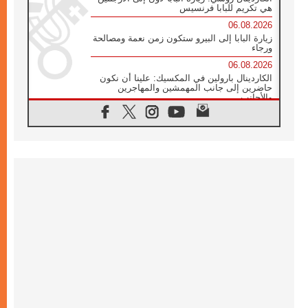
هي تكريم للبابا فرنسيس
06.08.2026
زيارة البابا إلى البيرو ستكون زمن نعمة ومصالحة
ورجاء
06.08.2026
الكاردينال بارولين في المكسيك: علينا أن نكون
حاضرين إلى جانب المهمشين والمهاجرين
والأجانب
06.08.2026
البابا لاوُن الرابع عشر للشباب في أسيزي:
"أوروبا والعالم يبحثان اليوم عن قديسين جُدد
فيكم"
06.08.2026
البابا في أسيزي يتحدث إلى الشباب المشاركين
في لقاء الشباب الفرنسيسكاني
06.08.2026
البابا لاوُن الرابع عشر يبرق معزيا بوفاة
الكاردينال جوليو دوارتي لانغا
05.08.2026
في مقابلته العامة مع المؤمنين البابا لاوُن الرابع
عشر يواصل الحديث عن الدستور في الليتورجيا
المقدسة مسلطا الضوء على صلاة الكنيسة
05.08.2026
البابا لاوُن الرابع عشر يزور في تشرين الثاني