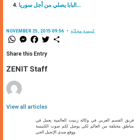
البابا يصلي من أجل سوريا…
كنيسة محليّة
NOVEMBER 25, 2015 09:56
W
M
F
T
S
h
e
a
w
h
a
s
c
i
a
t
s
e
t
r
Share this Entry
s
e
b
t
e
A
n
o
e
p
g
o
r
ZENIT Staff
p
e
k
r
View all articles
فريق القسم العربي في وكالة زينيت العالمية يعمل في
مناطق مختلفة من العالم لكي يوصل لكم صوت الكنيسة
ووقع صدى الإنجيل الحي.