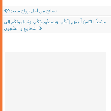
9 نصائح من أجل زواج سعيد
يَبسُطُ ٱلنّاسُ أَيدِيَهُم إِلَيكُم، وَيَضطَهِدونَكُم، وَيُسلِمونَكُم إِلى
ٱلمَجامِعِ وَٱلسُّجون