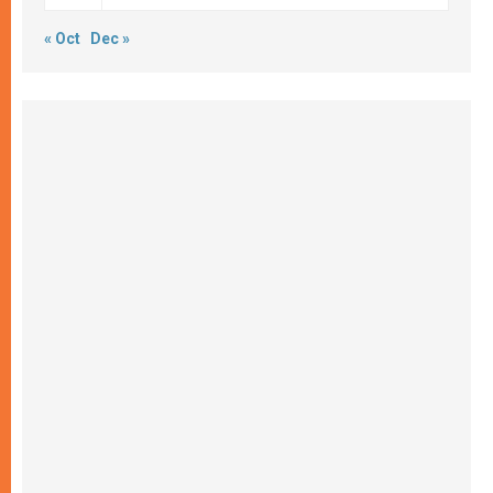
« Oct
Dec »