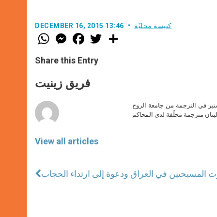
كنيسة محليّة
DECEMBER 16, 2015 13:46
W
M
F
T
S
h
e
a
w
h
a
s
c
i
a
t
s
e
t
r
Share this Entry
s
e
b
t
e
A
n
o
e
p
g
o
r
فريق زينيت
p
e
k
r
ير في الترجمة من جامعة الروح
بنان مترجمة محلّفة لدى المحاكم
View all articles