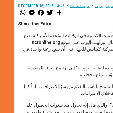
فريق زينيت
كنيسة محليّة
DECEMBER 16, 2015 13:46
W
M
F
T
S
h
e
a
w
h
a
s
c
i
a
t
s
e
t
r
Share this Entry
s
e
b
t
e
A
n
o
e
p
g
o
r
الكنائس والمنظّمات الكنسية في الولايات المتّحدة الأميركية تضع
p
e
k
ال إليزابيت إليوت على موقع
ncronline.org
r
ميركية ككنائس للحجّ، على أن تفتح رعيّة واحدة في
دة للعناية الروحية” إلى برنامج السنة المقدّسة،
وّد بمركع وحجاب.
لسماح للناس بالتقدّم من سرّ الاعتراف، تماماً كما
 خلال الاعترافات.
، والذي قال إنّه يحاول منذ سنوات الحصول على
ن هذه السنة، بمساعدة محسن، من شراء واحدة من