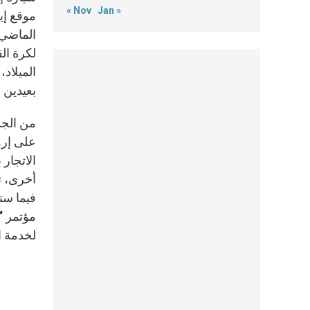
« Nov
Jan »
لكرة ال
الميلاد،
بعيدين 
على إرو
الاتجار
أخرى، ت
لخدمة ال