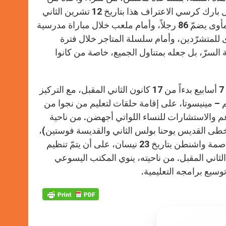
موقع إيباي. وأكّد الأب شامباين أنّ أسقف لافاييت المطران مايكل جاريل بارك كرسي الاعتراف هذا بتاريخ 12 تشرين الثاني
الماضي. وعن وجهات استعمالها، قال شامباين إنّ السيارة توقّفت أمام مأوى يضمّ 86 رجلاً، وأمام ملعب خلال مباراة مدرسية
وى للمتشرّدين، وأمام سلسلة المتاجر خلال فترة
ة السرّ، بل جعله بمتناول الجميع، خاصة من كانوا
من الجدير بالذكر أنّ رعايا أبرشيّة أيوا ستقوم بعمل رحمة مشترك لمدّة 7 أسابيع بدءاً من 17 كانون الثاني المقبل، مع التركيز
 – مينيسوتا، على إقامة حلقات لتعليم من نجوا من
دعم والاستشارات للنساء اللواتي أجهضن. من ناحية
خطى القديس يوحنا بولس الثاني والقديسة فوستين)،
فيما ستتولّى فيلادلفيا رعاية حجّ إلى مزار بازيليك الحبل بلا دنس في العاصمة واشنطن بتاريخ 23 نيسان، على أن يتمّ تنظيم
 لعيش الرحمة في منزلنا المشترك” بين 23 و26 كانون الثاني المقبل. من ناحيته، ينوي المكتب اليسوعي
توسيع برامجه التعليمية.