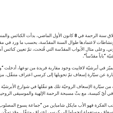
مع انطلاق سنة الرحمة في 8 كانون الأول الماضي، بدأت 
نشاطات لاعتمادها طوال السنة المقدّسة، بحسب ما ورد في مق
وني. وعلى مثال الأبواب المقدّسة التي فُتحت، تمّ تعيين كنائس أ
ّة “باباً مقدّساً”.
ميّز في أبرشيّة لافاييت وجود مقاربة فريدة من نوعها، أدخلت “وح
رة عن سيّارة إسعاف تمّ تحويلها إلى كرسي اعتراف متنقّل، مز
ن سيّارة الإسعاف الروحيّة تلك هو تنقّلها في شوارع الأبرشيّة ل
 أيّ كنيسة، مع بثّ مسبحة الرحمة الإلهية والموسيقى الروحية
حب الفكرة فهو الأب مايكل شامباين من “جماعة يسوع المصلوب”
سعاف مستعملة لتحويلها إلى كرسي اعتراف متنقّل. وقد تمكّ