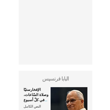
البابا فرنسيس
الإفخارستيّا
وصلاة السّاعات،
في كلّ أسبوع
وكلّ يوم، هما
النص الكامل