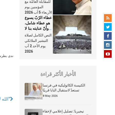
النَّفَس في حياة
للمقابلة العامّة مع
الكنيسة
المؤمنين يوم
الأربعاء 5 آب 2026
عطاء الرّبّ يسوع
هو عطاء شامل،
وأنّ عنايته بنا لا
تغيب عنّا أبدًا
النص الكامل لصلاة
التبشير الملائكي
يوم الأحد 2 آب
2026
ندى بطرس 
الأخبار الأكثر قراءة
الكنيسة الكاثوليكية في فرنسا
تستعدّ لاستقبال البابا قريبًا
8 May 2026
"الله لا ينظر إلى الدين بل إلى قلب الإنسان"
نيجيريا: تضليل إعلامي لإخفاء