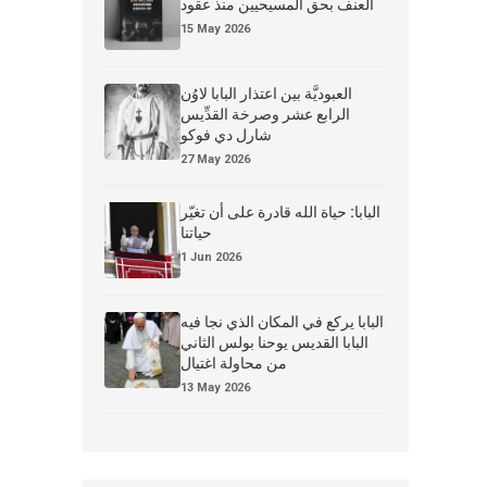
العنف بحق المسيحيين منذ عقود
15 May 2026
العبوديَّة بين اعتذار البابا لاوُن
الرابع عشر وصرخة القدِّيس
شارل دي فوكو
27 May 2026
البابا: حياة الله قادرة على أن تغيّر
حياتنا
1 Jun 2026
البابا يركع في المكان الذي نجا فيه
البابا القديس يوحنا بولس الثاني
من محاولة اغتيال
13 May 2026