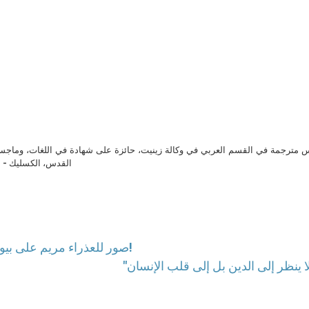
مترجمة في القسم العربي في وكالة زينيت، حائزة على شهادة في اللغات، وماجست
القدس، الكسليك - ل
صور للعذراء مريم على بيوت المسيحيين في العراق ودعوة إلى ارتداء الحجاب!