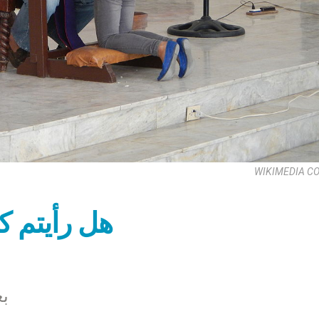
WIKIMEDIA 
هل رأيتم ك
بع