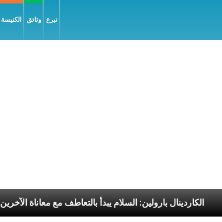
تبرع
وثائق
الكنيسة و
ا الرسوليّة
الكاردينال بارولين: السلام يبدأ بالتعاطف مع