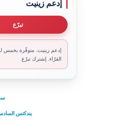
إدعم زينيت
تبرّع
إدعم زينيت. متوفّرة بخمس لغا
القرّاء. إشترك تبرّع
سور
بندكتس السادس 