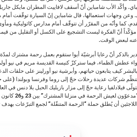
قدم. كما وأنّه من المقرّر أن تتوقّف أمام مدارس كاثوليكية ومأ
 مؤكّداً أنّ الفكرة ليست التشجيع على الكسل أو التقليل من قيم
عنه لبعض الوقت.
اء عطش الظماء، فيما ستركزّ كنيسة القديسة مريم في نيو أولم
 بالبشر كيف يتابعون حياتهم، وأبرشية نيو أورلينز على حلقات ال
نظّم شركات عديدة رحلات حجّ إلى روما وفرنسا وبولندا (على 
مؤتمر “مدعوّون
لاجئين أن يُطلق حملة “الرحمة المتنقّلة” لجمع التبرّعات بهدف 