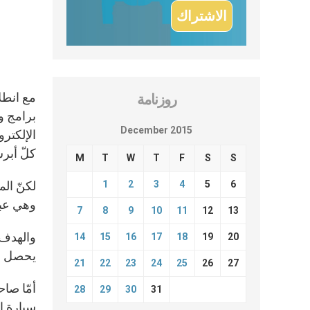
روزنامة
برامج و
December 2015
الإلكتر
كلّ أبرشي
M
T
W
T
F
S
S
6
5
4
3
2
1
لكنّ الم
وهي عبا
7
8
9
10
11
12
13
والهدف م
14
15
16
17
18
19
20
يحصل في
21
22
23
24
25
26
27
أمّا صا
28
29
30
31
سيارة إ