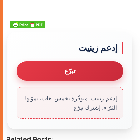
إدعم زينيت
تبرّع
إدعم زينيت. متوفّرة بخمس لغات، يموّلها
القرّاء. إشترك تبرّع
Related Posts: