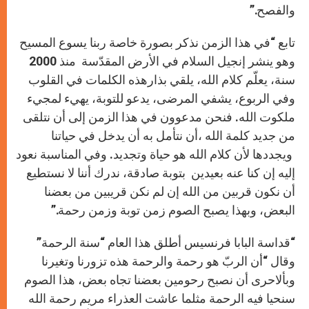
والفصح.”
تابع “في هذا الزمن نذكر بصورة خاصة ربنا يسوع المسيح
وهو ينشر إنجيل السلام في الأرض المقدّسة منذ 2000
سنة، يعلّم كلام الله، يلقي بذارهذه الكلمات في القلوب
وفي الربوع، يشفي المرضى، يدعو للتوبة، يهيء لمجيء
ملكوت الله. فنحن مدعوون في هذا الزمن إلى أن نتلقى
من جديد كلمة الله ،أن نتأمل به أن يدخل في حياتنا
ويجددها لأن كلام الله هو حياة وتجديد. وفي المناسبة نعود
إليه إن كنا عنه بعيدين بتوبة صادقة، ندرك أننا لا نستطيع
أن نكون قربين من الله إن لم نكن قريبين من بعضنا
البعض، وبهذا يصبح الصوم زمن توبة وزمن رحمة.”
“قداسة البابا فرنسيس أطلق هذا العام “سنة الرحمة”
وقال “أن الربّ هو رحمة والرحمة هذه تزورنا وتغيرنا
وبألاحرى أن نصبح رحومين بعضنا تجاه بعض، هذا الصوم
سنحيا فيه الرحمة مثلما عاشت العذراء مريم رحمة الله