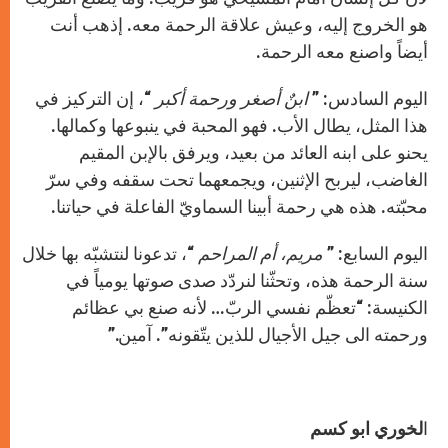
هو الخروج إليه، وعيش علاقة الرحمة معه. إذهب أنت
أيضاً واصنع معه الرحمة.
اليوم السادس: ”
ابنٌ أصغر ورحمة أكبر
“، إن التركيز في
هذا المثل، يطال الأب. فهو المحبة في ينبوعها وكمالها.
يحنو على ابنه العائد من بعيد، ويرفق بالإبن المقيم
الغاضب، ليربح الإثنين، ويجمعهما تحت سقفه وفي سرّ
محبّته. هذه هي رحمة أبينا السماويّ الفاعلة في حياتنا.
اليوم السابع: ”
مريم، أم المراحم
“، تدعونا لنتشبّه بها خلال
سنة الرحمة هذه، وتحثّنا لنردّد صدى صوتها يومياً في
الكنيسة: “تعظّم نفسي
الربّ… لأنه صنع بي عظائم
ورحمته الى جيل الأجيال للذين يتّقونه”. آمين.”
ا
لخوري ابو كسم