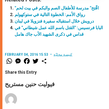
"افّتح" مدرسة للأطفال الصم والبكم في بيت لحم
رواق الأمم: الخطوة التالية في ستوكهولم
درويش خلال استقباله سفيرة فنزويلا في لبنان
البابا فرنسيس: "القتل باسم الله عمل شيطاني" في
قداس في ذكرى الشهيد الأب جاك هامل
كنيسة محليّة
FEBRUARY 04, 2016 15:53
W
M
F
T
S
h
e
a
w
h
a
s
c
i
a
t
s
e
t
r
Share this Entry
s
e
b
t
e
A
n
o
e
p
g
o
r
فيوليت حنين مستريح
p
e
k
r