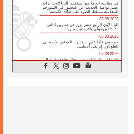
في مقابلته العامة مع المؤمنين البابا لاوُن الرابع
عشر يواصل الحديث عن الدستور في الليتورجيا
المقدسة مسلطا الضوء على صلاة الكنيسة
05.08.2026
البابا لاوُن الرابع عشر يزور في تشرين الثاني
٢٠٢٦ أوروغواي والأرجنتين وبيرو
05.08.2026
خمسون عاما على استشهاد الأسقف الأرجنتيني
الطوباوي إنريكي أنجيليلي
05.08.2026
البابا لفرسان كولومبوس: هناك حاجة ماسة إلى
أنبياء تناغم يسعون إلى بناء الجسور
04.08.2026
وفاة الكاردينال جوليو دوارتي لانغا
04.08.2026
عميد دائرة الحوار بين الأديان يفتتح في سيول
أول لقاء مسيحي كونفوشي
04.08.2026
إطلاق النشيد الرسمي لليوم العالمي للشباب في
سيول
04.08.2026
رسالة البابا لاوُن الرابع عشر إلى المشاركين في
المؤتمر العالمي لمنظمة سيغنيس