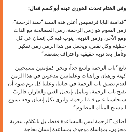
وفي الختام تحدث الخوري عبده أبو كسم فقال:
“قداسة البابا فرنسيس أعلن هذه السنة “سنة الرحمة”،
زمن الصوم هو زمن الرحمة، زمن المصالحة مع الذات
ومع الآخر، وزمن التوبة، يتوب فيه كل إنسان عن كل
خطيئة وكل نقص، ويجعل من هذا الزمن زمن تفكير
وتأمل بعد توبة حقيقية واعتراف بضعفه.”
تابع “باب الرحمة واسع جداً، ونحن كمؤمنين مسيحيين
كهنة ورهبان وراهبات وعلمانيين مدعوين في هذا الزمن
لعدم تضيق باب الرحمة في حياتنا، وعلينا كل يوم صوم أن
نفتح باب الرحمة، ونتأمل بإنجيل الغني والعازار، فالربّ
سيحاسبنا على قلة الرحمة، ولنرى بكل إنسان وجه يسوع
المسيح المتألم المظلوم.”
أضاف “الرحمة ليس بالمساعدة فقط، بل بالكلام، بتعزية
محزون، بمؤاساة موجوع، بمساعدة إنسان بحاجة