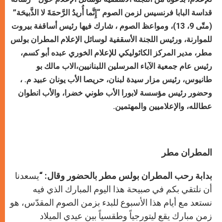
قداسة البابا فرنسيس
لزمن الصوم “إِنَّما أُريدُ الرَّحمَةَ لا الذَّبيحَة”
(متّى 9، 13)
،
ومواعظ الصوم
، شارك فيها رئيس أساقفة بيروت
للموارنة، ورئيس اللجنة الأسقفية لوسائل الإعلام المطران بولس
مطر،
مدير المركز الكاثوليكي للإعلام الخوري عبده أبو كسم،
رئيس عام جمعية الآباء المرسلين اللبنانيين
،
الاب مالك بو
طانيوس
،
رئيس مزار سيدة لبنان،
حريصا
الأب يونان عبيد م. ،
وحضور رئيس مؤسسة لابورا الأب طوني خضرا، والأب انطوان
عطالله، والإعلاميين والمهتمين.
المطران مطر
بدابة رحب المطران بولس مطر بالحضور وقال
: “يسعدنا
أن نلتقي بكم في صبيحة هذا اليوم المبارك الذي فيه
نستعد مع أيام هذا الأسبوع للبدء بزمن الصوم المقدّس، هو
زمن مبارك يقع ليتورجياً وطقسياً بين عيدي الميلاد