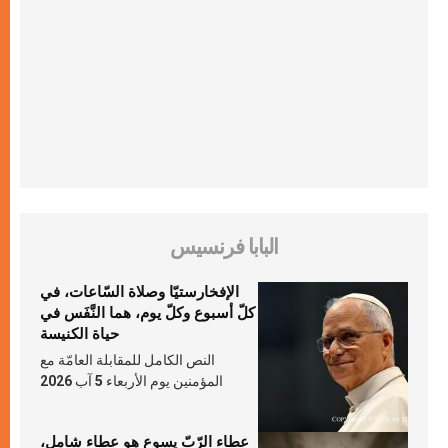
البابا فرنسيس
الإفخارستيّا وصلاة السّاعات، في
كلّ أسبوع وكلّ يوم، هما النَّفَس في
حياة الكنيسة
النص الكامل للمقابلة العامّة مع
المؤمنين يوم الأربعاء 5 آب 2026
عطاء الرّبّ يسوع هو عطاء شامل،