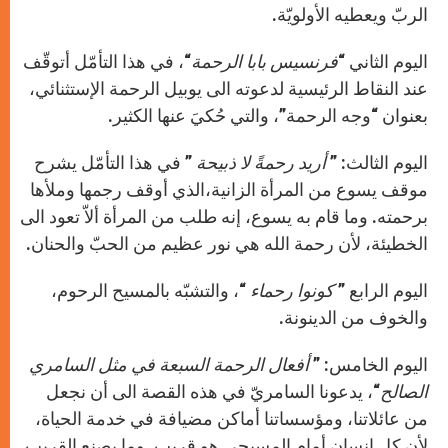
الربّ ويعطيه الأولويّة.
اليوم الثاني “
فرنسيس بابا الرحمة
“، في هذا التأمّل أتوقّف
عند النقاط الرئيسية لدعوته الى يوبيل الرحمة الإستثنائي،
بعنوان “وجه الرحمة”، والتي حُكيَ عنها الكثير.
اليوم الثالث: ”
أريد رحمةً لا ذبيحة
” في هذا التأمّل يشرح
موقف يسوع من المرأة الزانية،الذي أوقف رجمها وملأها
برحمته. وما قام به يسوع، إنه طلب من المرأة ألاّ تعود الى
الخطيئة، لأن رحمة الله هي نور عظيم من الحبّ والحنان.
اليوم الرابع ”
كونوا رحماء
“، والتشبّه بالمسيح الرحوم،
والخوف من الدينونة.
اليوم الخامس: ”
أفعال الرحمة السبعة في مثل السامري
الصالح
“، يدعونا السامريّ في هذه القصة الى أن نجعل
من عائلاتنا، ومؤسساتنا أماكن مضيافة في خدمة الحياة،
لأن كل إنسان أمام المسيحي هو قريب. وما يصنع القريب