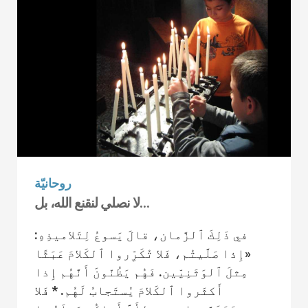
روحانيّة
لا نصلي لنقنع الله، بل…
في ذَلِكَ ٱلزَّمان، قالَ يَسوعُ لِتَلاميذِهِ:
«إِذا صَلَّيتُم، فَلا تُكَرِّروا ٱلكَلامَ عَبَثًا
مِثلَ ٱلوَثَنِيّين. فَهُم يَظُنّونَ أَنَّهُم إِذا
أَكثَروا ٱلكَلامَ يُستَجابُ لَهُم. * فَلا