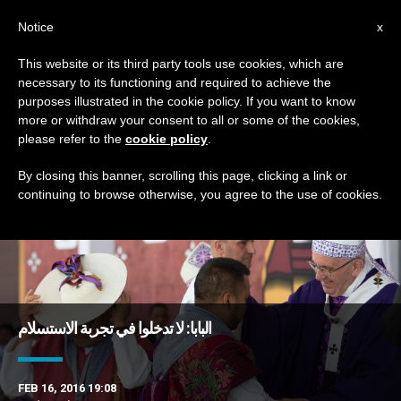
AR
Notice
x
This website or its third party tools use cookies, which are
necessary to its functioning and required to achieve the
DAY
purposes illustrated in the cookie policy. If you want to know
February 16th, 2016
more or withdraw your consent to all or some of the cookies,
please refer to the
cookie policy
.
By closing this banner, scrolling this page, clicking a link or
continuing to browse otherwise, you agree to the use of cookies.
DERNIÈRES NOUVELLES
البابا: لا تدخلوا في تجربة الاستسلام
FEB 16, 2016 19:08