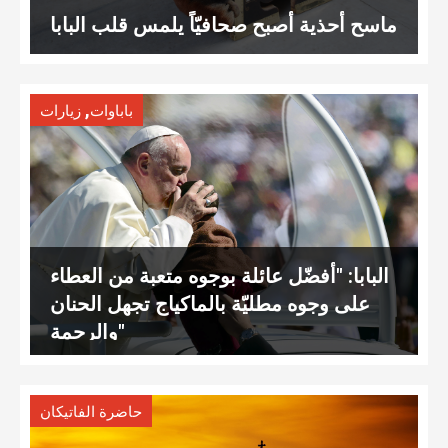
ماسح أحذية أصبح صحافيّاً يلمس قلب البابا
,
باباوات
زيارات
البابا: "أفضّل عائلة بوجوه متعبة من العطاء
على وجوه مطليّة بالماكياج تجهل الحنان
والرحمة"
حاضرة الفاتيكان