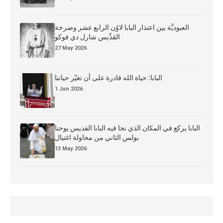
العبوديَّة بين اعتذار البابا لاوُن الرابع عشر وصرخة
القدِّيس شارل دي فوكو
27 May 2026
البابا: حياة الله قادرة على أن تغيّر حياتنا
1 Jun 2026
البابا يركع في المكان الذي نجا فيه البابا القديس يوحنا
بولس الثاني من محاولة اغتيال
13 May 2026