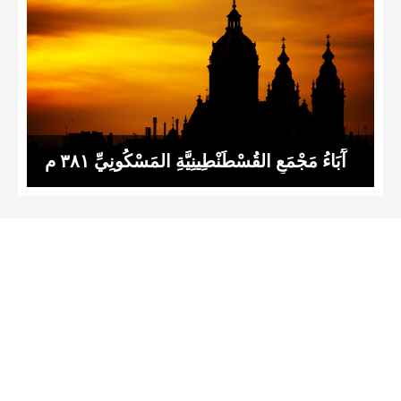
آَبَاءُ مَجْمَعِ القُسْطَنْطِينِيَّةِ المَسْكُونِيِّ ٣٨١ م