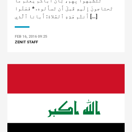
تَتَشَبَّهوا بِهِم، لِأَنَّ أَباكُم يَعلَمُ ما
تَحتاجونَ إِلَيهِ قَبلَ أَن تَسأَلوه. * فَصَلّوا
أَنتُم هَذِهِ ٱلصَّلاة: أَبانا ٱلَّذي […]
FEB 16, 2016 09:25
ZENIT STAFF