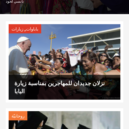
نانسي لحود
,
باباوات
زيارات
نزلان جديدان للمهاجرين بمناسبة زيارة
البابا
روحانيّة