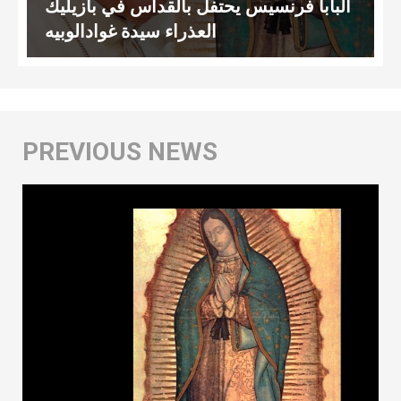
البابا فرنسيس يحتفل بالقداس في بازيليك
العذراء سيدة غوادالوبيه