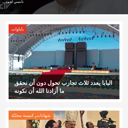
نانسي لحود
باباوات
البابا يعدد ثلاث تجارب تحول دون أن نحقق
ما أرادنا الله أن نكونه
,
شهادات
كنيسة محليّة