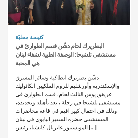
كنيسة محليّة
البطريرك لحام دشّن قسم الطوارئ في
مستشفى تلشيحا: الوصفة الطبية لشفاء لبنان
هي المحبة
دشّن بطريرك انطاكية وسائر المشرق
والإسكندرية وأورشليم للروم الملكيين الكاثوليك
غريغوريوس الثالث لحام، قسم الطوارئ في
مستشفى تلشيحا في زحلة ، بعد تأهيله وتجديده،
وذلك في احتفال كبير اقيم في قاعة محاضرات
المستشفى حضره السفير البابوي في لبنان
المونسنيور غابريال كاتشيا، رئيس […]