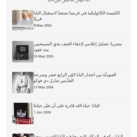
الكنيسة الكاثوليكية في فرنسا تستعدّ لاستقبال البابا
قريبًا
8 May 2026
نيجيريا: تضليل إعلامي لإخفاء العنف بحق المسيحيين
منذ عقود
15 May 2026
العبوديَّة بين اعتذار البابا لاوُن الرابع عشر وصرخة
القدِّيس شارل دي فوكو
27 May 2026
البابا: حياة الله قادرة على أن تغيّر حياتنا
1 Jun 2026
البابا يركع في المكان الذي نجا فيه البابا القديس يوحنا