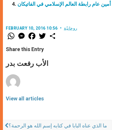
أمين عام رابطة العالم الإسلامي في الفاتيكان
روحانيّة
FEBRUARY 10, 2016 10:56
W
M
F
T
S
h
e
a
w
h
a
s
c
i
a
t
s
e
t
r
Share this Entry
s
e
b
t
e
A
n
o
e
p
g
o
r
الأب رفعت بدر
p
e
k
r
View all articles
ما الذي عناه البابا في كتابه إسم الله هو الرحمة؟