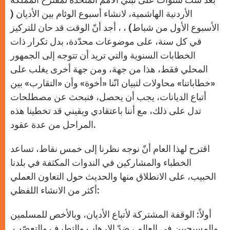
p
e
k
r
الأردنية الهاشمية، لانشاء أسبوع الوئام بين الأديان (
الأسبوع الأول من شباط) ، ، أجد أنّ الوقت قد حان للتركيز
في كل سنة، على موضوعات محدّدة، بدل تكرار ذات
الخطابات السنوية والتي تريد أن تتوجه إلى الجمهور
المحلي فقط، هذا من جهة، ومن جهة أخرى يغلب على
«خطاباتنا» محاولات لتبيان انّنا «أخوة» وأن «التقارب» بين
أتباع الديانات، يجب أن يحصل، فنبحث عن مصطلحات
تدل على ذلك، مع أننا باعتقادي ويقيني قد تخطينا هذه
المراحل من عدة عقود.
اقترح لهذا العام أنّ نوجه نظرنا إلى خمس نقاط، تساعد
الخطباء والمشاركين في الندوات المكثفة في بلدنا
الحبيب، على الانطلاق منها والحديث حول التعاون العملي
أكثر من الانشاء اللفظي:
أولاً: الوقفة المشتركة لأتباع الأديان، وبالأخص للمسلمين
والمسيحيين في العالم ، ضدّ الارهاب والتطرف والتعصّب.