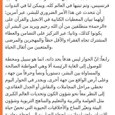
فرنسيس، وتم تبنيها في العالم كله. ويمكن لنا في الندوات
أن نتحدث عن هذا الأمر الضروري للبشر، عبر أمرين:
أولهما تبيان المعطيات الكتابية في الانجيل والقرآن على
«الرحمة» منطلقين من أن الله رحيم ويريد من البشر أن
يكونوا كذلك، وثانيا: عبر التركيز على التضامن والعطاء
المشترك تجاه الفقراء والأقل حظاً والمهجرين والمرضى
والمتعبين من أثقال الحياة.
رابعاً: انّ الحوار ليس هدفاً بحد ذاته، انما هو سبيل ومحطة
للوصول إلى الغاية الرئيسة ألا وهي المواطنة الصالحة
والمساواة بين البشر، دستورياً ونصاً وحرفاً من جهة ،
وعلى أرض الواقع من جهة أخرى. ويجدر في الحوار اليوم
تخطي مراحل المجاملات والنقاش أو الجدل العقائدي،
إلى النظر معاً نحو شؤون الكون وتحديات العالم الكبرى
مثل العولمة والتربية والتعليم والمناهج التربوية وشؤون
البيئة وتغيّر المناخ والأخلاقيات الحيوية التي تخصّ حياة
الانسان واحترامها: من لحظة الحبل به إلى لحظة مغادرة