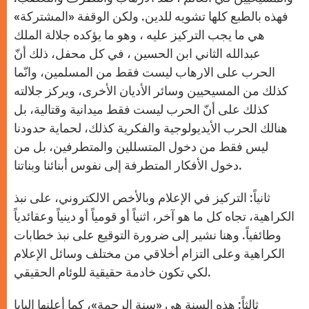
فهذه بالطبع كلها تشويه للدين. ولكن الوقفة «المشتركة»
هي ما يجب التركيز عليه ، وهو ما يؤكده جلالة الملك
عبدالله الثاني ابن الحسين ، في كل محفل، ذلك أنّ
الحرب على الارهاب ليست فقط من المسلمين، وانّما
كذلك من المسيحيين وسائر الأديان الأخرى، ويركز جلالته
كذلك على أنّ الحرب ليست فقط ميدانية وقتالية، بل
هنالك الحرب الأيديولوجية والفكرية كذلك، لحماية حدودنا
ليس فقط من دخول المتسللين والمتطرفين، بل من
دخول الأفكار المتطرفة إلى نفوس أبنائنا وبناتنا.
ثانياً: التركيز في الإعلام وبالأخص الالكتروني، على نبذ
الكراهية، تجاه كل ما هو آخر، اثنياً أو قومياً أو دينياً وعقائدياً
وطائفياً. وهنا نشير إلى ضرورة التوقيع على نبذ خطابات
الكراهية وعلى التزام أخلاقي من مختلف وسائل الإعلام
لكي تكون خادمة حقيقية للوئام الحقيقي.
ثالثاً: هذه السنة هي «سنة الرحمة»، كما أعلنها البابا