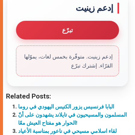
إدعم زينيت
تبرّع
إدعم زينيت. متوفّرة بخمس لغات، يموّلها
القرّاء. إشترك تبرّع
Related Posts:
البابا فرنسيس يزور الكنيس اليهودي في روما
المسلمون والمسيحيون في تايلاند يشهدون على أنّ
الحوار هو مفتاح العيش معًا!
لقاء اسلامي مسيحي في ناعور بمناسبة الأعياد