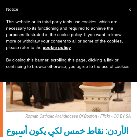
AR
Notice
x
This website or its third party tools use cookies, which are
necessary to its functioning and required to achieve the
روحانيّة
purposes illustrated in the cookie policy. If you want to know
more or withdraw your consent to all or some of the cookies,
please refer to the
cookie policy
.
By closing this banner, scrolling this page, clicking a link or
continuing to browse otherwise, you agree to the use of cookies.
Roman Catholic Archdiocese Of Boston - Flickr - CC BY SA
الأردن: نقاط خمس لكي يكون أسبوع