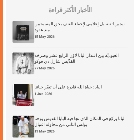
الأخبار الأكثر قراءة
نيجيريا: تضليل إعلامي لإخفاء العنف بحق المسيحيين
منذ عقود
15 May 2026
العبوديَّة بين اعتذار البابا لاوُن الرابع عشر وصرخة
القدِّيس شارل دي فوكو
27 May 2026
البابا: حياة الله قادرة على أن تغيّر حياتنا
1 Jun 2026
البابا يركع في المكان الذي نجا فيه البابا القديس يوحنا
بولس الثاني من محاولة اغتيال
13 May 2026