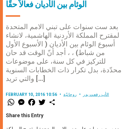
الوئام بين الأديان فعالاً حقًا
بعد ست سنوات على تبني الامم المتحدة
لمقترح المملكة الأردنية الهاشمية، لانشاء
أسبوع الوئام بين الأديان ( الأسبوع الأول
من شباط) ، ، أجد أنّ الوقت قد حان
للتركيز في كل سنة، على موضوعات
محدّدة، بدل تكرار ذات الخطابات السنوية
والتي تريد […]
الأب رفعت بدر
روحانيّة
FEBRUARY 10, 2016 10:56
W
M
F
T
S
h
e
a
w
h
a
s
c
i
a
t
s
e
t
r
Share this Entry
s
e
b
t
e
A
n
o
e
p
g
o
r
بعد ست سنوات على تبني الامم المتحدة لمقترح المملكة