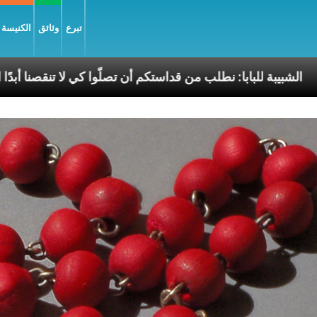
تبرع
وثائق
الكنيسة و
ل السّلام
الشبيبة للبابا: نطلب من قداستكم أن تصلّوا ك