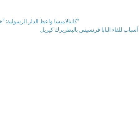
كانتالاميسا واعظ الدار الرسولية: "خلف تواضع وبساطة البابا فرنسيس يتخفّى رجل الله"
أسباب للقاء البابا فرنسيس بالبطريرك كيريل