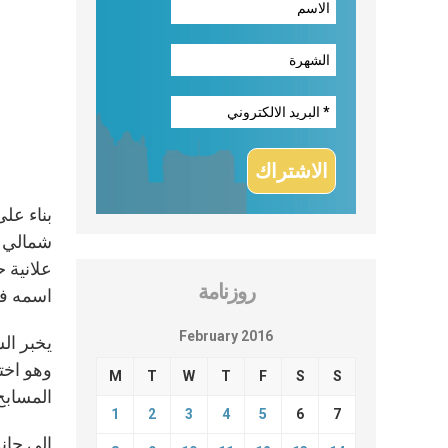
علانية 
روزنامة
اسمه في
February 2016
وهو اخت
M
T
W
T
F
S
S
المسابح
1
2
3
4
5
6
7