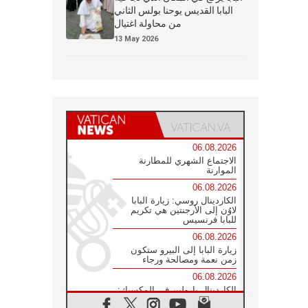
البابا القديس يوحنا بولس الثاني
من محاولة اغتيال
13 May 2026
06.08.2026
الاجتماع الشهري للمطارنة
الموارنة
06.08.2026
الكاردينال روسي: زيارة البابا
لاوُن إلى الأرجنتين هي تكريم
للبابا فرنسيس
06.08.2026
زيارة البابا إلى البيرو ستكون
زمن نعمة ومصالحة ورجاء
06.08.2026
الكاردينال بارولين في المكسيك:
علينا أن نكون حاضرين إلى جانب