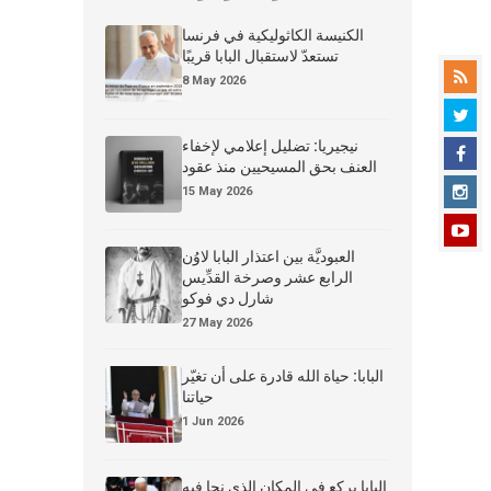
الكنيسة الكاثوليكية في فرنسا
تستعدّ لاستقبال البابا قريبًا
8 May 2026
نيجيريا: تضليل إعلامي لإخفاء
العنف بحق المسيحيين منذ عقود
15 May 2026
العبوديَّة بين اعتذار البابا لاوُن
الرابع عشر وصرخة القدِّيس
شارل دي فوكو
27 May 2026
البابا: حياة الله قادرة على أن تغيّر
حياتنا
1 Jun 2026
البابا يركع في المكان الذي نجا فيه