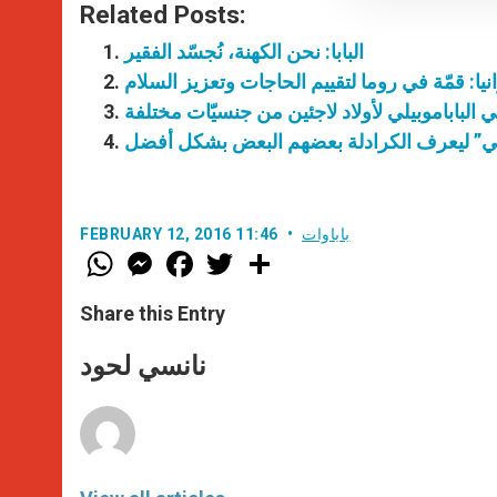
Related Posts:
البابا: نحن الكهنة، نُجسّد الفقير
نيا: قمّة في روما لتقييم الحاجات وتعزيز السلام
 الباباموبيلي لأولاد لاجئين من جنسيّات مختلفة
لتالي” ليعرف الكرادلة بعضهم البعض بشكل أفضل
باباوات
FEBRUARY 12, 2016 11:46
W
M
F
T
S
h
e
a
w
h
a
s
c
i
a
t
s
e
t
r
Share this Entry
s
e
b
t
e
A
n
o
e
p
g
o
r
نانسي لحود
p
e
k
r