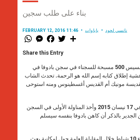
بناء على طلب سجين
نانسي لحود
باباوات
FEBRUARY 12, 2016 11:46
W
M
F
T
S
h
e
a
w
h
a
s
c
i
a
t
s
e
t
r
Share this Entry
s
e
b
t
e
A
n
o
e
p
g
o
r
بناء على طلب مسجون صيني شاب يبلغ من العمر 30 سنة منح البابا فرنسيس 500 مسبحة للسجناء في سجن بادوفا في
p
e
k
لبابا قد التقى السجين في 11 كانون الثاني عشية إطلاق كتابه إسم الله هو الرحمة. تحدث الشاب
r
القديسة مونيك أم القديس أغسطينوس ومنه استوحى
يخبر الشاب أنه شعر بحضور الرب في محبة والدته وقد نال سر العماد في 17 نيسان 2015 وأخذ المناولة الأولى في السجن
ن الجدير بالذكر أن كاهن بادوفا بنفسه سيسلم
الى جانب ذلك كان السجين قد قدم للبابا فرنسيس مشروعه يوم الأربعاء 10 شباط خلال المقابلة العامة حول إمكانية بعث