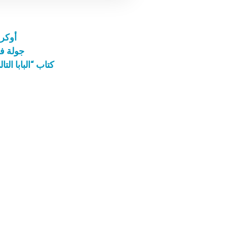
أوكرا
جولة في
كتاب “البابا ا