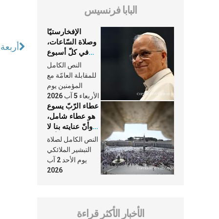
البابا فرنسيس
الإفخارستيّا
وصلاة السّاعات،
أربعة 
في كلّ أسبوع
وكلّ يوم، هما
النص الكامل
النَّفَس في حياة
للمقابلة العامّة مع
الكنيسة
المؤمنين يوم
الأربعاء 5 آب 2026
عطاء الرّبّ يسوع
هو عطاء شامل،
وأنّ عنايته بنا لا
تغيب عنّا أبدًا
النص الكامل لصلاة
التبشير الملائكي
يوم الأحد 2 آب
2026
الأخبار الأكثر قراءة