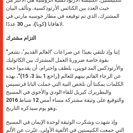
حيث العدد بين الكنائس الأرثوذكسية. وتألف البيان
المشترك، الذي تم توقيعه في مطار خوسيه مارتي في
لاهافانا (كوبا)، من 30 عددًا.
التزام مشترك
“إننا وإذ نلتقي بعيدًا عن صراعات ’العالم القديم‘، نشعر
بقوة خاصة ضرورةَ العمل المشترك بين الكاثوليك
والأرثوذكس المدعويين، بلطف واحترام، أن يقدموا حجة
عن الرجاء القائم بينهم للعالم (راجع 1 بط 3، 15)”، بهذه
الكلمات يمكننا أن نلخص النية التي حملت البابا فرنسيس
والبطريرك كيريل للقاء الودي والأخوي في المسيح
والتوقيع على وثيقة مشتركة مساء أمس 12 شباط 2016
وهو يوم سيذكره التاريخ.
وإذ شهدت وشكرت الوثيقة لوحدة الإيمان في المسيح
التي جمعت الكنيستين في الألفية الأولى، عبّرت عن الألم