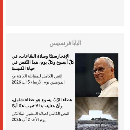
البابا فرنسيس
الإفخارستيّا وصلاة السّاعات، في
كلّ أسبوع وكلّ يوم، هما النَّفَس في
حياة الكنيسة
النص الكامل للمقابلة العامّة مع
المؤمنين يوم الأربعاء 5 آب 2026
عطاء الرّبّ يسوع هو عطاء شامل،
وأنّ عنايته بنا لا تغيب عنّا أبدًا
النص الكامل لصلاة التبشير الملائكي
يوم الأحد 2 آب 2026