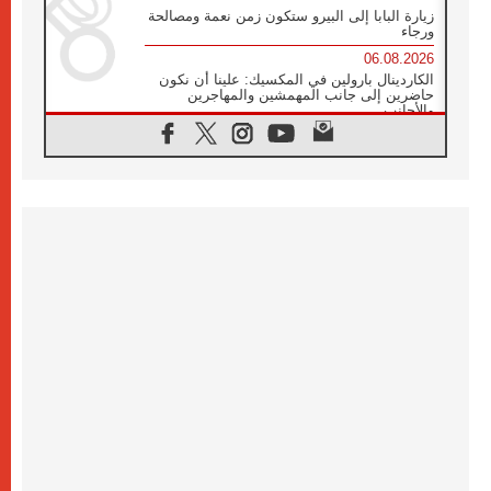
زيارة البابا إلى البيرو ستكون زمن نعمة ومصالحة
ورجاء
06.08.2026
الكاردينال بارولين في المكسيك: علينا أن نكون
حاضرين إلى جانب المهمشين والمهاجرين
والأجانب
06.08.2026
البابا لاوُن الرابع عشر للشباب في أسيزي:
"أوروبا والعالم يبحثان اليوم عن قديسين جُدد
فيكم"
06.08.2026
البابا في أسيزي يتحدث إلى الشباب المشاركين
في لقاء الشباب الفرنسيسكاني
06.08.2026
البابا لاوُن الرابع عشر يبرق معزيا بوفاة
الكاردينال جوليو دوارتي لانغا
05.08.2026
في مقابلته العامة مع المؤمنين البابا لاوُن الرابع
عشر يواصل الحديث عن الدستور في الليتورجيا
المقدسة مسلطا الضوء على صلاة الكنيسة
05.08.2026
البابا لاوُن الرابع عشر يزور في تشرين الثاني
٢٠٢٦ أوروغواي والأرجنتين وبيرو
05.08.2026