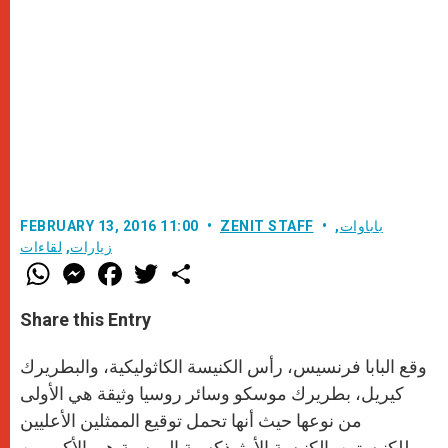
باباوات
,
ZENIT STAFF
FEBRUARY 13, 2016 11:00
زيارات
,
لقاءات
W
M
F
T
S
h
e
a
w
h
a
s
c
i
a
t
s
e
t
r
Share this Entry
s
e
b
t
e
A
n
o
e
p
g
o
r
وقع البابا فرنسيس، رأس الكنيسة الكاثوليكية، والبطريرك
p
e
k
r
كيريل، بطريرك موسكو وسائر روسيا وثيقة هي الأولى
من نوعها حيث أنها تحمل توقيع الممثلين الأعليين
للكنيستين. الكنيسة الأرثوذكسية الروسية هي الأكبر من