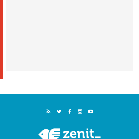
خمسون عاما على استشهاد الأسقف الأرجنتيني
الطوباوي إنريكي أنجيليلي