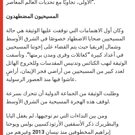
الأولى، تجاوبًا مع تحديات العالم المعاصر”.
المسيحيون المضطهدون
وكان أول الاهتمامات التي توقفت عليها الوثيقة هي حالة
المسيحيين ضحايا الاضطهاد خصوصًا في الشرق الأوسط
وشمال إفريقيا حيث يتم القضاء على إخوتنا المسيحيين
في أعداد كبيرة “كعائلات وقرى ومدن برمتها”. وتأسفت
الوثيقة لنهب الكنائس وتدنيس المقدسات وللخروج الهائل
لعدد كبير من المسيحيين من أراضي فجر الإيمان، أراضٍ
عاشوا فيها منذ العصور الرسولية.
وطلبت الوثيقة من الجماعة الدولية أن تتحرك بسرعة
لوقف هذه الهجرة المسيحية من الشرق الأوسط.
ومن بين النداءات التي تم توجيهها، لم يغفل البابا
والبطريرك ذكر الأسقفين الأرثوذكسيين بولس ويوحنا
إبراهيم المخطوفين منذ نيسان 2013 وغيرهم من