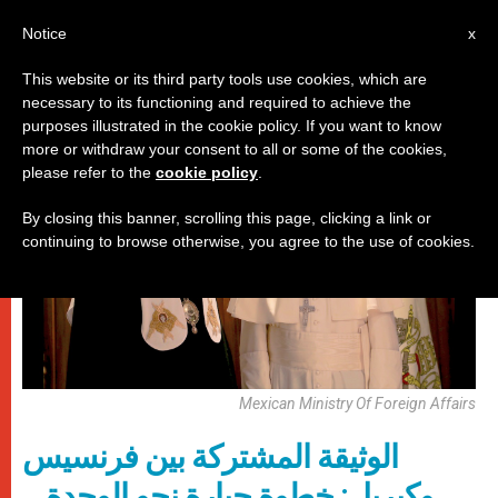
AR
Notice
x
This website or its third party tools use cookies, which are
necessary to its functioning and required to achieve the
,
,
باباوات
زيارات
لقاءات
purposes illustrated in the cookie policy. If you want to know
more or withdraw your consent to all or some of the cookies,
please refer to the
cookie policy
.
By closing this banner, scrolling this page, clicking a link or
continuing to browse otherwise, you agree to the use of cookies.
Mexican Ministry Of Foreign Affairs
الوثيقة المشتركة بين فرنسيس
وكيريل: خطوة جبارة نحو الوحدة…