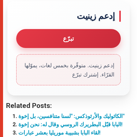
إدعم زينيت
تبرّع
إدعم زينيت. متوفّرة بخمس لغات، يموّلها
القرّاء. إشترك تبرّع
Related Posts:
الكاثوليك والأرثوذكس: "لسنا متنافسين، بل إخوة"
البابا قبّل البطريرك الروسي وقال له: نحن إخوة!
لقاء البابا بشبيبة موريليا بعشر عبارات!