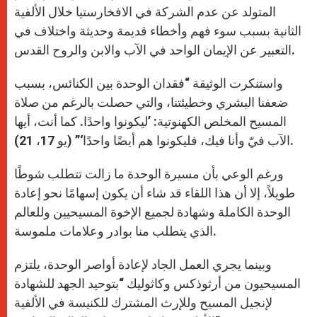
المتولد عن عدم الشركة في الافخارستيا خلال الألفية
الثانية بسبب سوء فهم وأخطاء قديمة وحديثة واختلاف في
التعبير عن الإيمان الواحد في الآب والابن والروح القدس.
واستنكرت الوثيقة “فقدان الوحدة بين الكنائس، بسبب
ضعفنا البشري وخطيئتنا، والتي حصلت بالرغم من صلاة
المسيح المخلص الكهنوتية: ’ليكونوا واحدًا. كما أنت، أيها
الآب فيّ وأنا فيك، فليكونوا هم أيضًا واحدًا‘” (يو 17، 21).
ورغم الوعي بأن مسيرة الوحدة ما زالت تتطلب شوطًا
طويلاً، إلا أن هذا اللقاء قد شاء أن يكون إسهامًا نحو إعادة
الوحدة الكاملة وشهادة لجميع الإخوة المسيحيين وللعالم
الذي يتطلب منا بوادر وعلامات ملموسة.
وبينما يجري العمل الجاد لإعادة أواصر الوحدة، يلتزم
المسيحيون من أرثوذكس وكاثوليك “بتوحيد الجهد للشهادة
لإنجيل المسيح وللإرث المشترك للكنيسة في الألفية