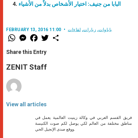
البابا من جنيف: اختيار الأشخاص بدلاً من الأشياء
باباوات
,
زيارات
,
لقاءات
FEBRUARY 13, 2016 11:00
W
M
F
T
S
h
e
a
w
h
a
s
c
i
a
t
s
e
t
r
Share this Entry
s
e
b
t
e
A
n
o
e
p
g
o
r
ZENIT Staff
p
e
k
r
View all articles
فريق القسم العربي في وكالة زينيت العالمية يعمل في
مناطق مختلفة من العالم لكي يوصل لكم صوت الكنيسة
ووقع صدى الإنجيل الحي.