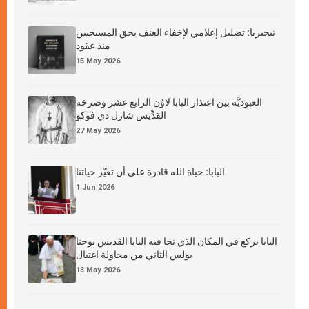
نيجيريا: تضليل إعلامي لإخفاء العنف بحق المسيحيين
منذ عقود
15 May 2026
العبوديَّة بين اعتذار البابا لاوُن الرابع عشر وصرخة
القدِّيس شارل دي فوكو
27 May 2026
البابا: حياة الله قادرة على أن تغيّر حياتنا
1 Jun 2026
البابا يركع في المكان الذي نجا فيه البابا القديس يوحنا
بولس الثاني من محاولة اغتيال
13 May 2026