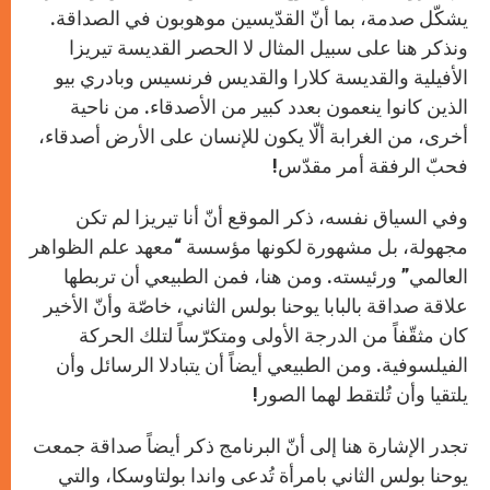
يشكّل صدمة، بما أنّ القدّيسين موهوبون في الصداقة.
ونذكر هنا على سبيل المثال لا الحصر القديسة تيريزا
الأفيلية والقديسة كلارا والقديس فرنسيس وبادري بيو
الذين كانوا ينعمون بعدد كبير من الأصدقاء. من ناحية
أخرى، من الغرابة ألّا يكون للإنسان على الأرض أصدقاء،
فحبّ الرفقة أمر مقدّس!
وفي السياق نفسه، ذكر الموقع أنّ أنا تيريزا لم تكن
مجهولة، بل مشهورة لكونها مؤسسة “معهد علم الظواهر
العالمي” ورئيسته. ومن هنا، فمن الطبيعي أن تربطها
علاقة صداقة بالبابا يوحنا بولس الثاني، خاصّة وأنّ الأخير
كان مثقّفاً من الدرجة الأولى ومتكرّساً لتلك الحركة
الفيلسوفية. ومن الطبيعي أيضاً أن يتبادلا الرسائل وأن
يلتقيا وأن تُلتقط لهما الصور!
تجدر الإشارة هنا إلى أنّ البرنامج ذكر أيضاً صداقة جمعت
يوحنا بولس الثاني بامرأة تُدعى واندا بولتاوسكا، والتي