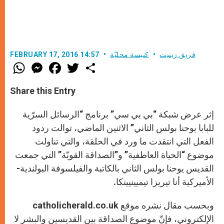
فريق زينيت
كنيسة محليّة
FEBRUARY 17, 2016 14:57
W
M
F
T
S
h
e
a
w
h
a
s
c
i
a
t
s
e
t
r
Share this Entry
s
e
b
t
e
A
n
o
e
p
g
o
r
إثر عرض شبكة “بي بي سي” برنامج “الرسائل السرّية
p
e
k
r
للبابا يوحنا بولس الثاني” الاثنين الماضي، توالت ردود
الفعل التي انتقدت ما ورد في الحلقة، والتي تناولت
موضوع “الحياة العاطفية” و”الصداقة القويّة” التي جمعت
القديس يوحنا بولس الثاني بالكاتبة والفيلسوفة البولندية-
الأميركية أنا تيريزا تيميينيينكا.
وبحسب مقال نشره موقع catholicherald.co.uk
الإلكتروني، فإنّ موضوع الصداقة بين القديسين والبشر لا