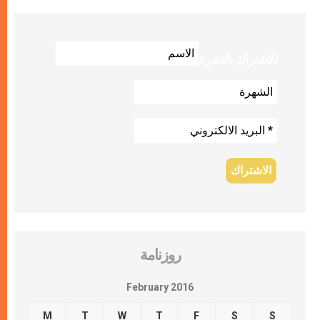
للاشتراك بالنشرة
روزنامة
February 2016
M
T
W
T
F
S
S