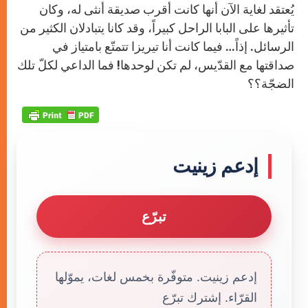
يُعتقد لغاية الآن أنها كانت أقرب صديقة أنثى له، وكان
تأثيرها على البابا الراحل كبيراً، وقد كانا يتبادلان الكثير من
الرسائل. إذاً… فيما كانت أنا تيريزا تتمتّع بامتياز في
صداقتها مع القدّيس، لم تكن لوحدها! فما الداعي لكلّ تلك
الضجّة؟؟
إدعم زينيت
تبرّع
إدعم زينيت. متوفّرة بخمس لغات، يموّلها
القرّاء. إشترك تبرّع