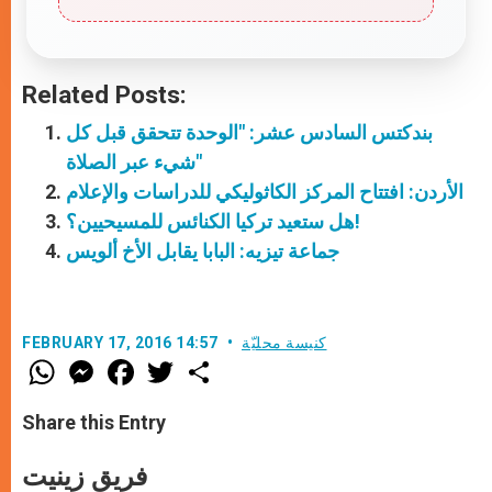
Related Posts:
بندكتس السادس عشر: "الوحدة تتحقق قبل كل
شيء عبر الصلاة"
الأردن: افتتاح المركز الكاثوليكي للدراسات والإعلام
هل ستعيد تركيا الكنائس للمسيحيين؟!
جماعة تيزيه: البابا يقابل الأخ ألويس
كنيسة محليّة
FEBRUARY 17, 2016 14:57
W
M
F
T
S
h
e
a
w
h
a
s
c
i
a
t
s
e
t
r
Share this Entry
s
e
b
t
e
A
n
o
e
p
g
o
r
فريق زينيت
p
e
k