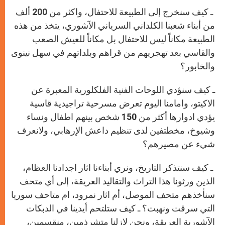
ـ كيف سنخرج إلى الطبيعة للاحتفال، واكثر من 200 ألف
من أبناء شعبنا الكلداني السرياني الآشوري، يتخذ من هذه
الطبيعة مكاناً ليس للاحتفال بل مكاناً للعيش الصعب
والقاسي بعد تهجريهم من قراهم وبلداتهم في سهل نينوى
والخابور؟
ـ كيف سنؤدي اللوحات الفنية الفلكلورية المعبرة عن
الاكيتو، وامامنا اليوم تعرض مسرحية تراجيدية قاسية
يؤدي ادوارها أكثر من 150 شخص بينهم اطفال ونساء
وشيوخ، مخطتفين لدى تنظيم داعش الإرهابي، ولانعرف
شيء عن مصيرهم؟
ـ كيف سنتذكر التاريخ، ونري أبناءنا اثار اجدادنا العظام،
الذين ورثونا هذا التراث والتقاليد العريقة، إلى أي متحف
سنأخذهم متحف الموصل، أم اثار نمرود، ام متاحف سوريا
التي سرقت ونهبت؟ ـ كيف ستلتحم أيدينا في الدبكات
الآشورية العريقة، ونحن لازلنا متشرذمين، منقسمين،