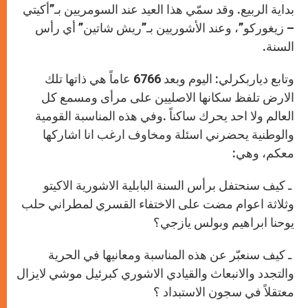
بداية الربيع. وقد سمّي هذا العيد عند السومريين بـ”أكيتي
– زيغوركو”، وعند الأشوريين بـ”ريش شاتين” أي رأس
السنة.
وتابع دياربكرلي: اليوم وبعد 6766 عاماً هي ذاتها تلك
الارض تلفظ سكانها الاصليين على مرأى ومسمع كل
العالم ولا احد يحرك ساكناً
.
وفي هذه المناسبة القومية
والوطنية يحضرني اسئلة ومخاوف ارغب انا اشاركها
معكم، وهي
:
ـ كيف سنحتفل برأس السنة البابلية الاشورية الاكيتو
وثلاثة اعوام مضت على الاختفاء القسري لمطراني حلب
يوحنا ابراهيم وبولس يازجي؟
ـ كيف سنعبّر عن هذه المناسبة ومعانيها في الحرية
والتجدد والانبعاث والقيادي الاشوري كبرئيل موشي لايزال
معتقلاً في سجون الاستبداد ؟