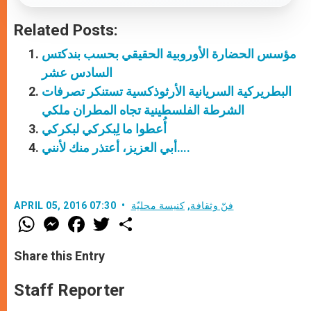
Related Posts:
مؤسس الحضارة الأوروبية الحقيقي بحسب بندكتس
السادس عشر
البطريركية السريانية الأرثوذكسية تستنكر تصرفات
الشرطة الفلسطينية تجاه المطران ملكي
أُعطوا ما لِبكركي لبكركي
أبي العزيز، أعتذر منك لأنني….
فنّ وثقافة
,
كنيسة محليّة
APRIL 05, 2016 07:30
W
M
F
T
S
h
e
a
w
h
a
s
c
i
a
t
s
e
t
r
Share this Entry
s
e
b
t
e
A
n
o
e
p
g
o
r
Staff Reporter
p
e
k
r