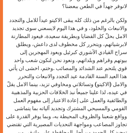
لانوفر جهداً في الطعن ببعضنا؟
ولكن بالرغم من ذلك كله يبقى الاكيتو عيداً للامل والتجدد
والانبعاث والخلود، و في هذا اليوم لايسعني سوى تجديد
الامل بحلّ كل القضايا وبطريقة سعيدة، فيعود المطارنة
لابرشياتهم، ويتحرر كل مخطوف لدى داعش، ويطلق
سراح القيادي الآشوري كبرئيل ويعود المهجرين إلى
بيوتهم وقراهم وبلداتهم، ونعود نحن لنكون شعب واحد
قوي يلتحم عند الشدائد والمصائب
.
وختم، اخشى ان يأتي
هذا العيد السنة القادمة عيد التجدد والانبعاث والتحرر
والامل (الاكيتو) وتسائلاتي ومخاوفي تزيد، بينما الامل يقلّ
في عيده، لذا علينا جميعاً نبذ الخلافات الحزبية والمذهبية
والطائفية والعمل على إعادة الاعتبار إلى مفهوم العمل
القومي والمسيحي المشترك وتجديد آلياته بما يتماشى
وواقع شعبنا والظروف المحيطة به، وبما يوفر القدرة على
تجاوز المصاعب ومواجهة التحديات المصيرية التي تقتضي
توحيد كل الجهود من أجل المحافظة على ماتبقى من