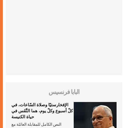
البابا فرنسيس
الإفخارستيّا وصلاة السّاعات، في
كلّ أسبوع وكلّ يوم، هما النَّفَس في
حياة الكنيسة
النص الكامل للمقابلة العامّة مع