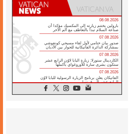
08.08.2026
بارولين يختتم زيارته إلى المكسيك مؤكدا أن
صناعة السلام تبدأ بالتعاطف مع ألم الآخر
07.08.2026
صدور بيان ختامي لأول لقاء مسيحي كونفوشي
بمشاركة الدائرة الفاتيكانية للحوار بين الأديان
07.08.2026
الكاردينال ستورلا: زيارة البابا لاوُن الرابع عشر
ستكون بشرى سارة للأوروغواي بأكملها
07.08.2026
الفاتيكان يعلن برنامج الزيارة الرسولية للبابا لاوُن
الرابع عشر إلى فرنسا
07.08.2026
في الذكرى الـ ٨١ لحادثة هيروشيما الكنيسة في
اليابان تنظم ١٠ أيام للصلاة على نية السلام
07.08.2026
الكنيسة في الأوروغواي: زيارة البابا ستعزز
الإيمان والرجاء
06.08.2026
الاجتماع الشهري للمطارنة الموارنة