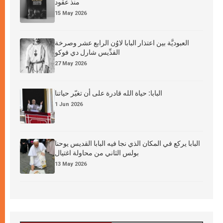
منذ عقود
15 May 2026
العبوديَّة بين اعتذار البابا لاوُن الرابع عشر وصرخة
القدِّيس شارل دي فوكو
27 May 2026
البابا: حياة الله قادرة على أن تغيّر حياتنا
1 Jun 2026
البابا يركع في المكان الذي نجا فيه البابا القديس يوحنا
بولس الثاني من محاولة اغتيال
13 May 2026