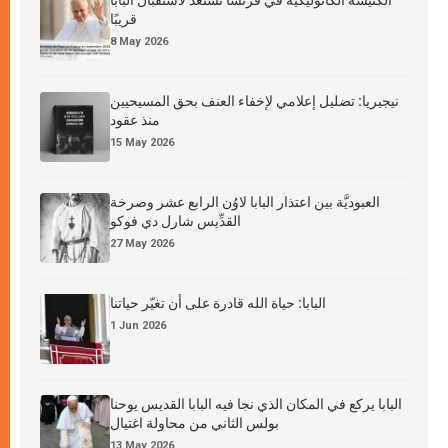
قريبًا
8 May 2026
نيجيريا: تضليل إعلامي لإخفاء العنف بحق المسيحيين
منذ عقود
15 May 2026
العبوديَّة بين اعتذار البابا لاوُن الرابع عشر وصرخة
القدِّيس شارل دي فوكو
27 May 2026
البابا: حياة الله قادرة على أن تغيّر حياتنا
1 Jun 2026
البابا يركع في المكان الذي نجا فيه البابا القديس يوحنا
بولس الثاني من محاولة اغتيال
13 May 2026