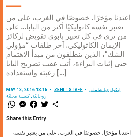
اعتدنا مؤخرًا، خصوصًا في الغرب، على من
يعتبر نفسه كاثوليكيًا أكثر من البابا… على
من يرى في كل تعبير بابوي تقويض لركائز
الإيمان الكاثوليكي. آخر طلقات “مؤولي
الشك”، الذين ينطلقون من مبدأ الاهتمام
حتى إثبات البراءة، أتت عقب تصريح البابا
رغبته واستعداده […]
إيكولوجيا شاملة
,
ZENIT STAFF
MAY 13, 2016 18:15
روحانيّة
,
كنيسة محليّة
W
M
F
T
S
h
e
a
w
h
a
s
c
i
a
t
s
e
t
r
Share this Entry
s
e
b
t
e
A
n
o
e
p
g
o
r
اعتدنا مؤخرًا، خصوصًا في الغرب، على من يعتبر نفسه
p
e
k