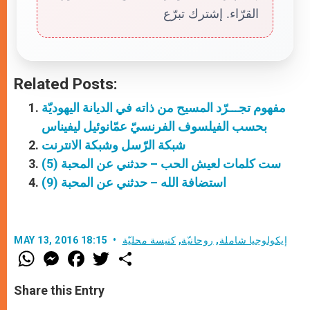
القرّاء. إشترك تبرّع
Related Posts:
مفهوم تجـــرّد المسيح من ذاته في الديانة اليهوديّة
بحسب الفيلسوف الفرنسيّ عمّانوئيل ليفيناس
شبكة الرّسل وشبكة الانترنت
ست كلمات لعيش الحب – حدثني عن المحبة (5)
استضافة الله – حدثني عن المحبة (9)
إيكولوجيا شاملة
,
روحانيّة
,
كنيسة محليّة
MAY 13, 2016 18:15
W
M
F
T
S
h
e
a
w
h
a
s
c
i
a
t
s
e
t
r
Share this Entry
s
e
b
t
e
A
n
o
e