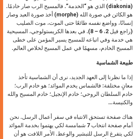
(diakonia) الذي هو “الخدمة”. فالمسيح الرب صار خادمًا.
هو الكائن في صورة الله (morphe) أخذ صورة العبد وصار
إنسانًا، وواضع نفسه طائعًا حتى الموت، موت الصليب
(راجع فيل 2، 6 – 8). في بعدها الكريستولوجي، المسيحية
هي خدمة وفي اتباعه للمسيح يسير المؤمن على خطى
المسيح الخادم، مسهمًا في عمل المسيح لخلاص العالم.
طبيعة الشماسية
إذا ما نظرنا إلى العهد الجديد، نرى أن الشماسية تأخذ
معانٍ مختلفة: فالشماس يخدم الموائد؛ هو خادم الرب؛
خادم السلطان الروحي؛ خادم الإنجيل؛ خادم المسيح والله
والكنيسة…
هناك صفحة تستحق الانتباه في سفر أعمال الرسل. نحن
أمام صفحة انتخاب 7 شمامسة لكي يهتموا بخدمة الموائد
لكي يتفرغ الرسل للتبشير والوعظ. الأمر اللافت هو أن