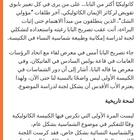
r
كاثوليكيًا أكثر من البابا… على من يرى في كل تعبير بابوي
تقويض لركائز الإيمان الكاثوليكي. آخر طلقات “مؤولي
الشك”، الذين ينطلقون من مبدأ الاهتمام حتى إثبات
البراءة، أتت عقب تصريح البابا رغبته واستعداده لتشكلي
لجنة لدراسة إمكانية وطبيعة شماسية النساء في الكنيسة.
جاء تصريح البابا أمس في معرض لقاء مع اتحاد الرؤسات
العامات في قاعة بولس السادس في الفاتيكان. وفي
معرض ما قاله البابا، أشار إلى أن دور الشماسات في
الكنيسة الأولى ليس واضحًا بالنسبة لنا حتى الآن، ولهذا
يعتزم الأب الأقدس أن يشكل لجنة لدراسة الموضوع.
لمحة تاريخية
ليست المرة الأولى التي تكرس فيها الكنيسة الكاثوليكية
وقتًا للتفكير في موضوع الشماسية بشكل عام،
والشماسية النسائية بشكل خاص. فقد كرست اللجنة