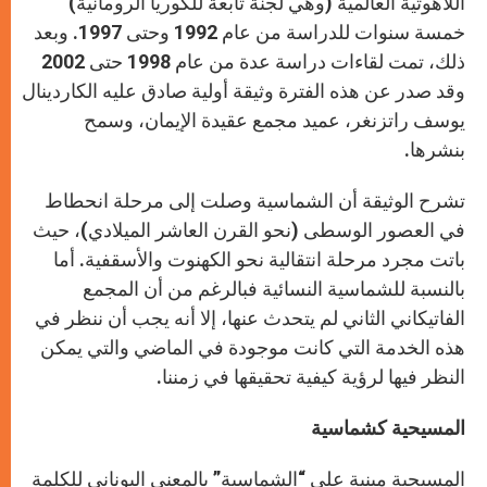
اللاهوتية العالمية (وهي لجنة تابعة للكوريا الرومانية)
خمسة سنوات للدراسة من عام 1992 وحتى 1997. وبعد
ذلك، تمت لقاءات دراسة عدة من عام 1998 حتى 2002
وقد صدر عن هذه الفترة وثيقة أولية صادق عليه الكاردينال
يوسف راتزنغر، عميد مجمع عقيدة الإيمان، وسمح
بنشرها.
تشرح الوثيقة أن الشماسية وصلت إلى مرحلة انحطاط
في العصور الوسطى (نحو القرن العاشر الميلادي)، حيث
باتت مجرد مرحلة انتقالية نحو الكهنوت والأسقفية. أما
بالنسبة للشماسية النسائية فبالرغم من أن المجمع
الفاتيكاني الثاني لم يتحدث عنها، إلا أنه يجب أن ننظر في
هذه الخدمة التي كانت موجودة في الماضي والتي يمكن
النظر فيها لرؤية كيفية تحقيقها في زمننا.
المسيحية كشماسية
المسيحية مبنية على “الشماسية” بالمعنى اليوناني للكلمة