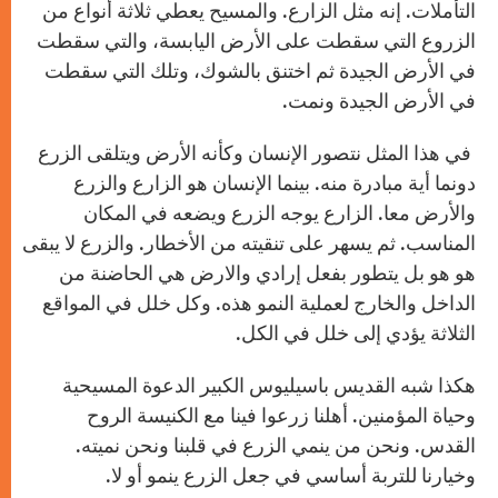
التأملات. إنه مثل الزارع. والمسيح يعطي ثلاثة أنواع من
الزروع التي سقطت على الأرض اليابسة، والتي سقطت
في الأرض الجيدة ثم اختنق بالشوك، وتلك التي سقطت
في الأرض الجيدة ونمت.
في هذا المثل نتصور الإنسان وكأنه الأرض ويتلقى الزرع
دونما أية مبادرة منه. بينما الإنسان هو الزارع والزرع
والأرض معا. الزارع يوجه الزرع ويضعه في المكان
المناسب. ثم يسهر على تنقيته من الأخطار. والزرع لا يبقى
هو هو بل يتطور بفعل إرادي والارض هي الحاضنة من
الداخل والخارج لعملية النمو هذه. وكل خلل في المواقع
الثلاثة يؤدي إلى خلل في الكل.
هكذا شبه القديس باسيليوس الكبير الدعوة المسيحية
وحياة المؤمنين. أهلنا زرعوا فينا مع الكنيسة الروح
القدس. ونحن من ينمي الزرع في قلبنا ونحن نميته.
وخيارنا للتربة أساسي في جعل الزرع ينمو أو لا.