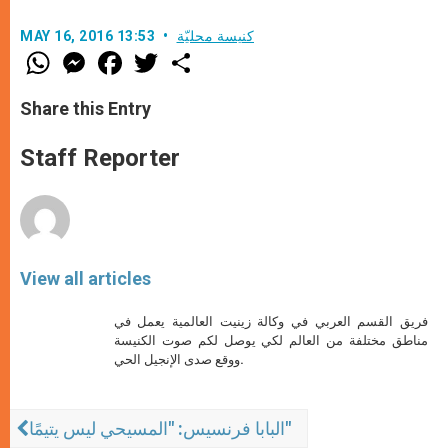
كنيسة محليّة
MAY 16, 2016 13:53
W
M
F
T
S
h
e
a
w
h
a
s
c
i
a
t
s
e
t
r
Share this Entry
s
e
b
t
e
A
n
o
e
p
g
o
r
Staff Reporter
p
e
k
r
View all articles
فريق القسم العربي في وكالة زينيت العالمية يعمل في
مناطق مختلفة من العالم لكي يوصل لكم صوت الكنيسة
ووقع صدى الإنجيل الحي.
البابا فرنسيس: "المسيحي ليس يتيمًا"