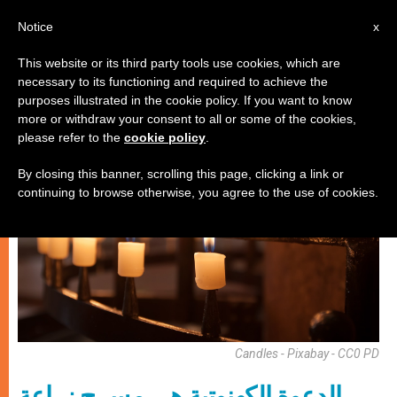
AR
Notice
x
This website or its third party tools use cookies, which are
necessary to its functioning and required to achieve the
كنيسة محليّة
purposes illustrated in the cookie policy. If you want to know
more or withdraw your consent to all or some of the cookies,
please refer to the
cookie policy
.
By closing this banner, scrolling this page, clicking a link or
continuing to browse otherwise, you agree to the use of cookies.
Candles - Pixabay - CC0 PD
الدعوة الكهنوتية هي مسرح زراعة