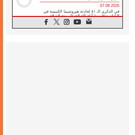
07.08.2026
في الذكرى الـ ٨١ لحادثة هيروشيما الكنيسة في
اليابان تنظم ١٠ أيام للصلاة على نية السلام
07.08.2026
الكنيسة في الأوروغواي: زيارة البابا ستعزز
الإيمان والرجاء
06.08.2026
الاجتماع الشهري للمطارنة الموارنة
06.08.2026
الكاردينال روسي: زيارة البابا لاوُن إلى الأرجنتين
هي تكريم للبابا فرنسيس
06.08.2026
زيارة البابا إلى البيرو ستكون زمن نعمة ومصالحة
ورجاء
06.08.2026
الكاردينال بارولين في المكسيك: علينا أن نكون
حاضرين إلى جانب المهمشين والمهاجرين
والأجانب
06.08.2026
البابا لاوُن الرابع عشر للشباب في أسيزي:
"أوروبا والعالم يبحثان اليوم عن قديسين جُدد
فيكم"