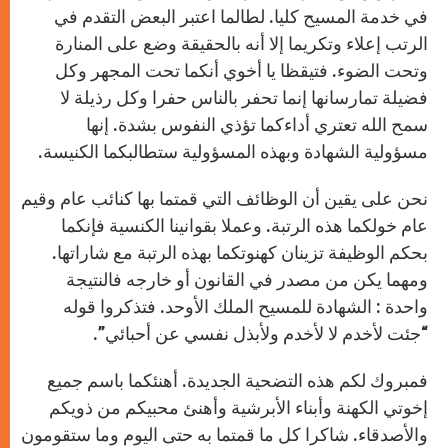
في خدمة المسيح كليا. لطالما اعتبر البعض التقدم في
الرتب إعلاء وتكريما إلا أنه بالحقيقة وضع على المنارة
وتحت الضوء. فتيقظا يا أخوي أنكما تحت المجهر وكل
فضيلة تمارسانها إنما تحفر بالناس حفرا وكل رذيلة لا
سمح الله تعتري أداءكما تؤذي النفوس بشدة. إنها
مسؤولية الشهادة وبهذه المسؤولية ستطالبكما الكنيسة.
نحن على يقين أن الوظائف التي قمتما بها كنائب عام وقيم
عام خولكما هذه الرتبة. وعملا بقوانينا الكنسية فإنكما
بحكم الوظيفة تزينان كهنوتكما بهذه الرتبة مع شاراتها.
ومهما يكن من مصدر في القانون أو خارجه فالنتيجة
واحدة : الشهادة للمسيح الملك الأوحد. فتذكروا قوله
“جئت لأخدم لا لأخدم ولأبذل نفسي عن أحبائي”.
فمبروك لكم هذه التضحية الجديدة. أهنئكما باسم جميع
إخوتي الكهنة وأبناء الأبرشية وأهنئ محبيكم من ذويكم
والأصدقاء. شاكرا كل ما قمتما به حتى اليوم وما ستقومون