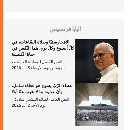
البابا فرنسيس
الإفخارستيّا وصلاة السّاعات، في
كلّ أسبوع وكلّ يوم، هما النَّفَس في
حياة الكنيسة
النص الكامل للمقابلة العامّة مع
المؤمنين يوم الأربعاء 5 آب 2026
عطاء الرّبّ يسوع هو عطاء شامل،
وأنّ عنايته بنا لا تغيب عنّا أبدًا
النص الكامل لصلاة التبشير الملائكي
يوم الأحد 2 آب 2026