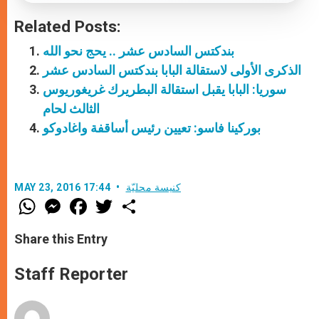
Related Posts:
بندكتس السادس عشر .. يحج نحو الله
الذكرى الأولى لاستقالة البابا بندكتس السادس عشر
سوريا: البابا يقبل استقالة البطريرك غريغوريوس
الثالث لحام
بوركينا فاسو: تعيين رئيس أساقفة واغادوكو
كنيسة محليّة
MAY 23, 2016 17:44
W
M
F
T
S
h
e
a
w
h
a
s
c
i
a
t
s
e
t
r
Share this Entry
s
e
b
t
e
A
n
o
e
p
g
o
r
Staff Reporter
p
e
k
r