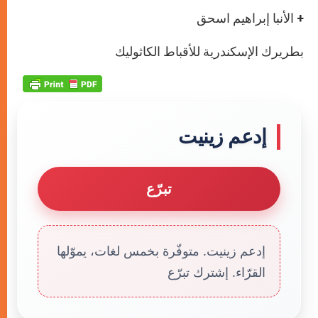
+ الأنبا إبراهيم اسحق
بطريرك الإسكندرية للأقباط الكاثوليك
إدعم زينيت
تبرّع
إدعم زينيت. متوفّرة بخمس لغات، يموّلها
القرّاء. إشترك تبرّع