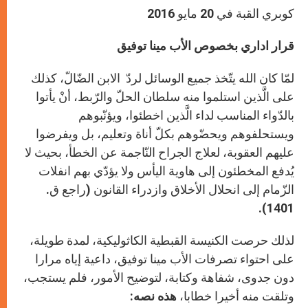
كوبري القبة في 20 مايو 2016
قرار اداري بخصوص الأب مينا توفيق
لمّا كان الله يتّخذ جميع الوسائل لردّ الابن الضّالّ، كذلك
على الَّذين استلموا منه سلطان الحلّ والرّبط، أنْ يأتوا
بالدّواء المناسب لداء الَّذين اخطئوا، ويؤنّبوهم
ويستحلفوهم ويحضّوهم بكلّ أناة وتعليم، بل ويفرضوا
عليهم العقوبة، لعلاج الجراح النّاجمة عن الخطأ، بحيث لا
يُدفع المخطئون إلى هاوية اليأس ولا يؤدّي بهم انفلات
الزّمام إلى انحلال الأخلاق وازدراء القانون (راجع ق.
1401).
لذلك حرصت الكنيسة القبطية الكاثوليكية، لمدة طويلة،
على احتواء تصرفات الأب مينا توفيق، داعية إياه مرارا
دون جدوى، شفاهة وكتابة، لتوضيح الأمور، فلم يستجب،
وتلقت منه أخيرا خطابا،
هذه نصه: