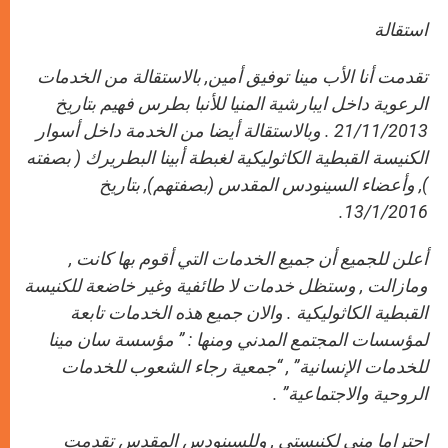
استقالة
تقدمت أنا الأب مينا توفيق أمين, بالاستقالة من الخدمات
الرعوية داخل ايبارشية المنيا للأنبا بطرس فهيم
بتاريخ
21/11/2013 . وبالاستقالة أيضا من الخدمة داخل أسوار
الكنيسة القبطية الكاثوليكية
لغبطة أبينا البطريرك ( بصفته
), وأعضاء السينودس المقدس (بصفتهم),
بتاريخ
13/1/2016.
أعلن للجميع أن جميع الخدمات التي أقوم بها كانت ,
ومازالت , وستظل خدمات لا طائفية وغير خاضعة للكنيسة
القبطية الكاثوليكية . والان جميع هذه الخدمات تابعة
لمؤسسات المجتمع المدني ومنها : ” مؤسسة سان مينا
للخدمات الإنسانية” , “جمعية رجاء الشعوب للخدمات
الروحية والاجتماعية” .
احتراما مني لكنيستي , وللسينودس المقدس تقدمت