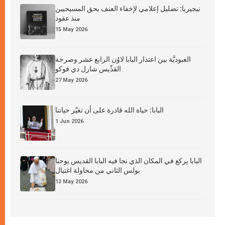
نيجيريا: تضليل إعلامي لإخفاء العنف بحق المسيحيين
منذ عقود
15 May 2026
العبوديَّة بين اعتذار البابا لاوُن الرابع عشر وصرخة
القدِّيس شارل دي فوكو
27 May 2026
البابا: حياة الله قادرة على أن تغيّر حياتنا
1 Jun 2026
البابا يركع في المكان الذي نجا فيه البابا القديس يوحنا
بولس الثاني من محاولة اغتيال
13 May 2026