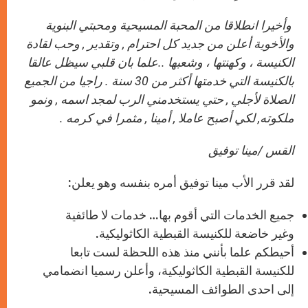
وأخيرا انطلاقا من المحبة المسيحية ومحبتي البنوية
والأخوية أعلن من جديد كل احترام , وتقدير , وحب لقادة
الكنيسة ، وكهنتها ، وشعبها ..علما بان قلبي سيظل عالقا
بالكنيسة التي خدمتها أكثر من 30 سنة
.
راجيا من الجميع
الصلاة لأجلي , حتي يستخدمني الرب لمجد اسمه , ونمو
ملكوته, لكي أصبح عاملا , أمينا , مثمرا في كرمه .
القس /مينا توفيق
لقد قرر الأب مينا توفيق أمره بنفسه وهو يعلن:
جميع الخدمات التي أقوم بها… خدمات لا طائفية
وغير خاضعة للكنيسة القبطية الكاثوليكية.
أحيطكم علما بأنني منذ هذه اللحظة لست تابعا
للكنيسة القبطية الكاثوليكية، وأعلن رسميا انضمامي
إلى احدى الطوائف المسيحية.