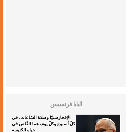
البابا فرنسيس
الإفخارستيّا وصلاة السّاعات، في
كلّ أسبوع وكلّ يوم، هما النَّفَس في
حياة الكنيسة