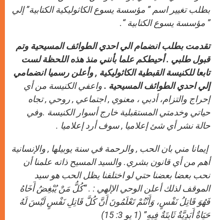
بطلب تغيير اسم ” مؤسسة يسوع الكاثوليكية الكتابية”
إلي
” مؤسسة يسوع الكتابية “.
تقدمت بطلب انضمام الي احدي الطوائف المسيحية وتم
قبول طلبي . أحيطكم علما بأنني منذ هذه اللحظة
لست
تابعا للكنيسة القبطية الكاثوليكية , وأعلن رسميا انضمامي
إلي احدي الطوائف المسيحية .
واعفي الكنيسة من أي
إحراج والتزام، أدبي ، معنوي , اجتماعي , روحي , تجاه
حياتي وخدمتي المستقبلية خارج أسوار الكنيسة .وفي
حالة نشر أي شئ إعلاميا ,
سوف أرد إعلاميا .
إيمانا مني بان الحب , والرحمة في سنة يوبيلها , والإنسانية
أهم من أي قانون بشري. والسيد المسيح ذاته علمنا أن
نحب بعضا بعضنا حتي لو اختلفنا يظل الحب هو سيد
الموقف لذلك أعلن الوحي الإلهي : .
“كُلُّ مَنْ يُبْغِضُ أَخَاهُ
فَهُوَ قَاتِلُ نَفْسٍ، وَأَنْتُمْ تَعْلَمُونَ أَنَّ كُلَّ قَاتِلِ نَفْسٍ لَيْسَ لَهُ
حَيَاةٌ أَبَدِيَّةٌ ثَابِتَةٌ فِيهِ” (1 يو 3: 15)