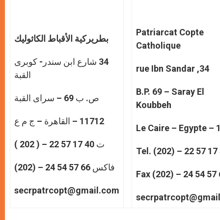
p
e
k
r
Patriarcat Copte
بطريركية الأقباط الكاثوليك
Catholique
34 شارع ابن سندر- كوبرى
34, rue Ibn Sandar
القبة
B.P. 69 – Saray El
ص. ب 69 – سراى القبة
Koubbeh
11712 – القاهرة – ج م ع
1171
ت 40 17 57 22 – ( 202 )
Tel. (202) – 22 57 17
فاكس 66 57 54 24 – (202)
Fax (202) – 24 54 57
secrpatrcopt@gmail.com
secrpatrcopt@gmai