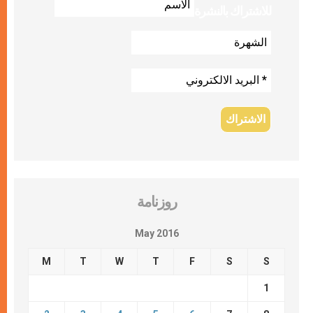
للاشتراك بالنشرة
روزنامة
May 2016
M
T
W
T
F
S
S
1