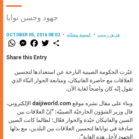
جهود وحسن نوايا
فريق زينيت
كنيسة محليّة
OCTOBER 05, 2016 08:02
W
M
F
T
S
h
e
a
w
h
a
s
c
i
a
t
s
e
t
r
Share this Entry
s
e
b
t
e
A
n
o
e
p
g
o
r
عبّرت الحكومة الصينية البارحة عن استعدادها لتحسين
p
e
k
r
العلاقات مع حاضرة الفاتيكان، ومتابعة الحوار البنّاء الذي
تقول إنّه كان واضحاً لغاية الآن.
وبناء على مقال نشره موقع daijiworld.com الإلكتروني،
قال وزير الشؤون الخارجيّة الصينيّة: “إنّ العلاقات بين
الصين والفاتيكان جيّدة والحوار فعّال؛ لطالما كانت الصين
صادقة في نواياها لتحسين العلاقات بين البلدين، مع بذلها
الجهود لأجل هذه الغاية”.