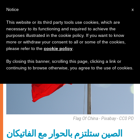
AR
Notice
x
This website or its third party tools use cookies, which are
necessary to its functioning and required to achieve the
كنيسة محليّة
purposes illustrated in the cookie policy. If you want to know
more or withdraw your consent to all or some of the cookies,
please refer to the
cookie policy
.
By closing this banner, scrolling this page, clicking a link or
continuing to browse otherwise, you agree to the use of cookies.
Flag Of China - Pixabay - CC0 PD
الصين ستلتزم بالحوار مع الفاتيكان