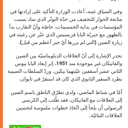
وفي السياق عينه، أعادت الوزارة التأكيد على إرادتها في
متابعة الحوار للتخفيف من حدّة التوتّر الذي ساد بسبب
المؤسسات في بداية الخمسينات، خاصّة وأنّ التقارب بدأ
بالظهور مع حبريّة البابا فرنسيس الذي عبّر عن رغبته في
زيارة الصين (التي لم يزرها أيّ حبر أعظم من قبل).
تجدر الإشارة إلى أنّ العلاقات الدبلوماسيّة بين الصين
والفاتيكان غير موجودة منذ 1951، إثر إبعاد البابا بيوس
الثاني عشر أسقفين عيّنتهما بيكين، وردّ السلطات الصينية
بطرد السفير البابوي الذي كان قد استقرّ في تايوان.
أمّا في شباط الماضي، ولدى تطرّق الناطق باسم الصين
إلى العلاقات مع الفاتيكان، فقد طُلب إلى الكرسي
الرسولي أن يلجأ إلى اتّخاذ خطوات ملموسة لتحسين
العلاقات الثنائيّة.