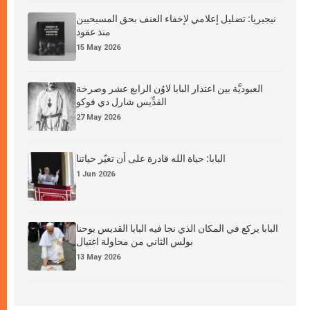
نيجيريا: تضليل إعلامي لإخفاء العنف بحق المسيحيين
منذ عقود
15 May 2026
العبوديَّة بين اعتذار البابا لاوُن الرابع عشر وصرخة
القدِّيس شارل دي فوكو
27 May 2026
البابا: حياة الله قادرة على أن تغيّر حياتنا
1 Jun 2026
البابا يركع في المكان الذي نجا فيه البابا القديس يوحنا
بولس الثاني من محاولة اغتيال
13 May 2026