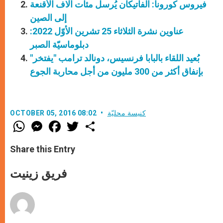
فيروس كورونا: الفاتيكان يُرسل مئات آلاف الأقنعة
إلى الصين
عناوين نشرة الثلاثاء 25 تشرين الأوّل 2022:
دبلوماسيّة الصبر
بُعيد اللقاء بالبابا فرنسيس، دونالد ترامب "يفتخر"
بإنفاق أكثر من 300 مليون من أجل محاربة الجوع
كنيسة محليّة
OCTOBER 05, 2016 08:02
W
M
F
T
S
h
e
a
w
h
a
s
c
i
a
t
s
e
t
r
Share this Entry
s
e
b
t
e
A
n
o
e
p
g
o
r
فريق زينيت
p
e
k
r