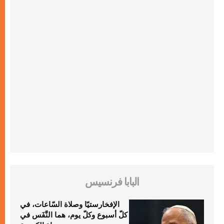
البابا فرنسيس
الإفخارستيّا وصلاة السّاعات، في
كلّ أسبوع وكلّ يوم، هما النَّفَس في