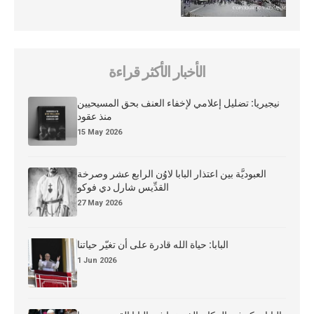
الأخبار الأكثر قراءة
نيجيريا: تضليل إعلامي لإخفاء العنف بحق المسيحيين
منذ عقود
15 May 2026
العبوديَّة بين اعتذار البابا لاوُن الرابع عشر وصرخة
القدِّيس شارل دي فوكو
27 May 2026
البابا: حياة الله قادرة على أن تغيّر حياتنا
1 Jun 2026