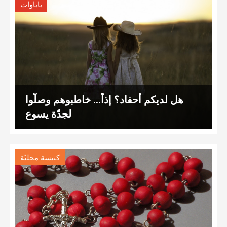
باباوات
هل لديكم أحفاد؟ إذاً… خاطبوهم وصلّوا
لجدّة يسوع
كنيسة محليّة