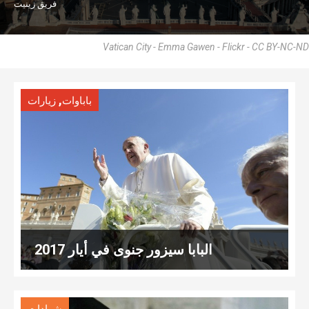
فريق زينيت
Vatican City - Emma Gawen - Flickr - CC BY-NC-ND
,
باباوات
زيارات
البابا سيزور جنوى في أيار 2017