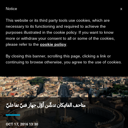
AR
Notice
x
This website or its third party tools use cookies, which are
necessary to its functioning and required to achieve the
DAY
purposes illustrated in the cookie policy. If you want to know
October 17th, 2016
more or withdraw your consent to all or some of the cookies,
please refer to the
cookie policy
.
By closing this banner, scrolling this page, clicking a link or
continuing to browse otherwise, you agree to the use of cookies.
DERNIÈRES NOUVELLES
متاحف الفاتيكان تدشّن أوّل جهاز فنيّ تفاعليّ
OCT 17, 2016 13:30