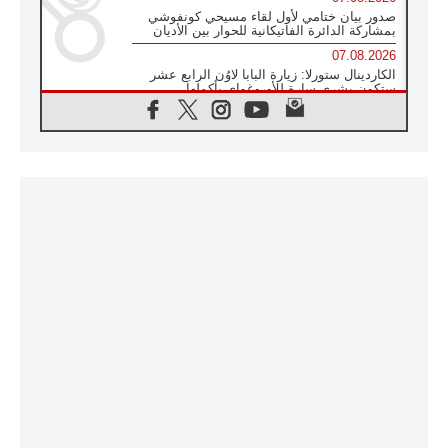
صدور بيان ختامي لأول لقاء مسيحي كونفوشي
بمشاركة الدائرة الفاتيكانية للحوار بين الأديان
07.08.2026
الكاردينال ستورلا: زيارة البابا لاوُن الرابع عشر
ستكون بشرى سارة للأوروغواي بأكملها
07.08.2026
الفاتيكان يعلن برنامج الزيارة الرسولية للبابا لاوُن
الرابع عشر إلى فرنسا
07.08.2026
في الذكرى الـ ٨١ لحادثة هيروشيما الكنيسة في
اليابان تنظم ١٠ أيام للصلاة على نية السلام
07.08.2026
الكنيسة في الأوروغواي: زيارة البابا ستعزز
الإيمان والرجاء
06.08.2026
الاجتماع الشهري للمطارنة الموارنة
06.08.2026
الكاردينال روسي: زيارة البابا لاوُن إلى الأرجنتين
هي تكريم للبابا فرنسيس
06.08.2026
زيارة البابا إلى البيرو ستكون زمن نعمة ومصالحة
ورجاء