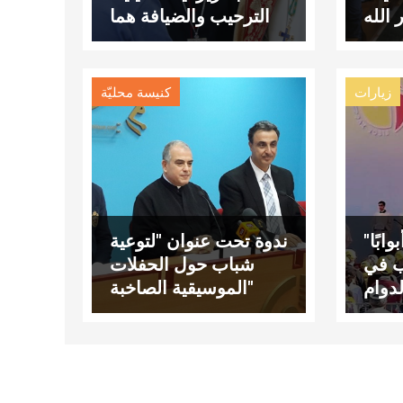
 الله
الترحيب والضيافة هما
لقلب
ركيزة الأردن
زيارات
كنيسة محليّة
وابًا"
ندوة تحت عنوان "لتوعية
ب في
شباب حول الحفلات
الموسيقية الصاخبة"