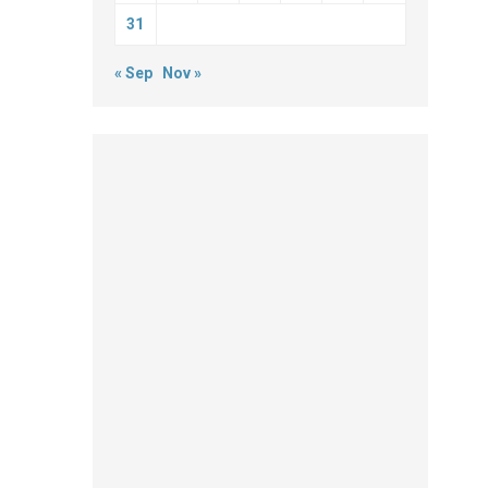
31
« Sep
Nov »