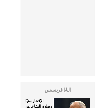
البابا فرنسيس
الإفخارستيّا
وصلاة السّاعات،