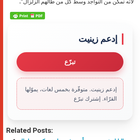
لأنّه تمكّن من التواجد وسط كلّ من طالهم الزلزال”.
إدعم زينيت
تبرّع
إدعم زينيت. متوفّرة بخمس لغات، يموّلها
القرّاء. إشترك تبرّع
Related Posts: