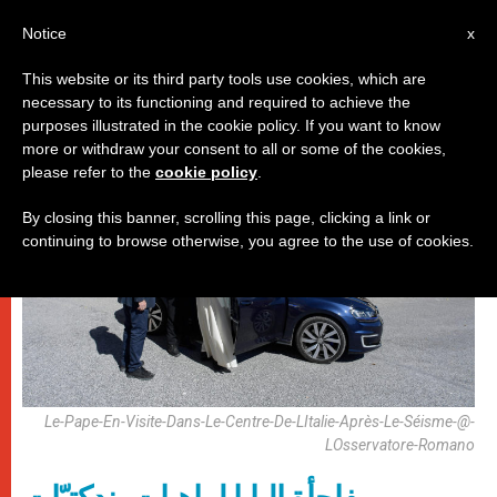
AR
Notice
x
This website or its third party tools use cookies, which are
necessary to its functioning and required to achieve the
باباوات
purposes illustrated in the cookie policy. If you want to know
more or withdraw your consent to all or some of the cookies,
please refer to the
cookie policy
.
By closing this banner, scrolling this page, clicking a link or
continuing to browse otherwise, you agree to the use of cookies.
Le-Pape-En-Visite-Dans-Le-Centre-De-LItalie-Après-Le-Séisme-@-
LOsservatore-Romano