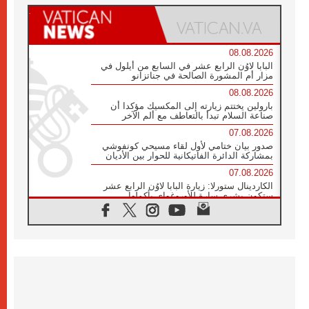
08.08.2026
البابا لاوُن الرابع عشر في السابع من أيلول في
مزار أم المشورة الصالحة في جناتزانو
08.08.2026
بارولين يختتم زيارته إلى المكسيك مؤكدا أن
صناعة السلام تبدأ بالتعاطف مع ألم الآخر
07.08.2026
صدور بيان ختامي لأول لقاء مسيحي كونفوشي
بمشاركة الدائرة الفاتيكانية للحوار بين الأديان
07.08.2026
الكاردينال ستورلا: زيارة البابا لاوُن الرابع عشر
ستكون بشرى سارة للأوروغواي بأكملها
07.08.2026
الفاتيكان يعلن برنامج الزيارة الرسولية للبابا لاوُن
الرابع عشر إلى فرنسا
07.08.2026
في الذكرى الـ ٨١ لحادثة هيروشيما الكنيسة في
اليابان تنظم ١٠ أيام للصلاة على نية السلام
07.08.2026
الكنيسة في الأوروغواي: زيارة البابا ستعزز