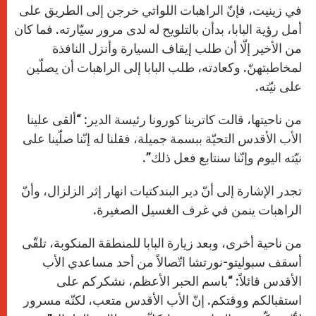
في زينيت، فإنّ الراهبات اللواتي خرجن إلى الطريق على
أمل رؤية البابا، بدأن بالتلويح له لدى مرور سيّارته. فما كان
من الأخير إلّا أن طلب إيقاف السيارة وأنزل النافذة
لمخاطبتهنّ. وكعادته، طلب البابا إلى الراهبات أن يصلّين
على نيّته.
من ناحيتها، قالت كاترينا كورونا رئيسة الدير: “ألقى علينا
الأب الأقدس التحيّة ببسمة جميلة، فقلنا له إنّنا صلّينا على
نيّته اليوم وإنّنا سنتابع فعل ذلك”.
تجدر الإشارة إلى أنّ دير البندكتيات انهار إثر الزلزال، وأنّ
الراهبات ينمن في غرف الغسيل الصغيرة.
من ناحية أخرى، وبعد زيارة البابا للمنطقة المنكوبة، تلقّى
أسقف سبوليتو-نورتشا اتّصالاً من أحد مساعدي الأب
الأقدس قائلاً: “باسم الحبر الأعظم، نشكركم على
استقبالكم ووقتكم. إنّ الأب الأقدس متعب، لكنّه مسرور