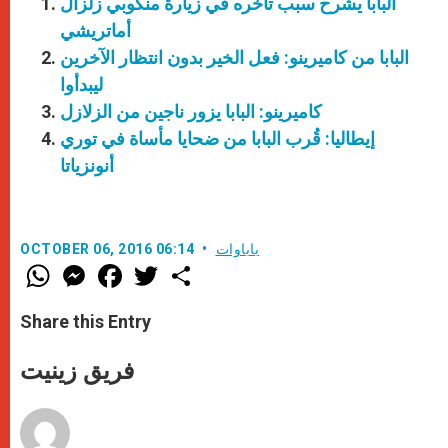
البابا يشرح سبب تأخره في زيارة منكوبي زلزال
أماتريشي
البابا من كاميرينو: فعل الخير بدون انتظار الآخرين
ليبدأوا
كاميرينو: البابا يزور ناجين من الزلازل
إيطاليا: قُرب البابا من ضحايا مأساة في توري
أنونزياتا
باباوات
OCTOBER 06, 2016 06:14
W
M
F
T
S
h
e
a
w
h
a
s
c
i
a
t
s
e
t
r
Share this Entry
s
e
b
t
e
A
n
o
e
p
g
o
r
فريق زينيت
p
e
k
r