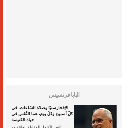
البابا فرنسيس
الإفخارستيّا وصلاة السّاعات، في
كلّ أسبوع وكلّ يوم، هما النَّفَس في
حياة الكنيسة
النص الكامل للمقابلة العامّة مع