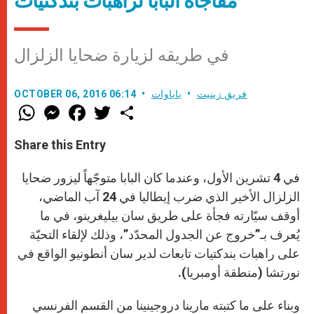
مفاجأة البابا لراهبات بندكتيّات
في طريقه لزيارة ضحايا الزلزال
فريق زينيت
باباوات
OCTOBER 06, 2016 06:14
W
M
F
T
S
h
e
a
w
h
a
s
c
i
a
t
s
e
t
r
Share this Entry
s
e
b
t
e
A
n
o
e
p
g
o
r
في 4 تشرين الأول، وعندما كان البابا متوجّهاً ليزور ضحايا
p
e
k
r
الزلزال الأخير الذي ضرب إيطاليا في 24 آب الماضي،
أوقف سيّارته فجأة على طريق سان بيليغرينو، في ما
يُعرف بـ”خروج عن الجدول المحدّد”، وذلك لإلقاء التحيّة
على راهبات بندكتيات تابعات لدير سان أنطونيو الواقع في
نورتشا (منطقة أومبريا).
وبناء على ما كتبته مارينا دروجينينا من القسم الفرنسي